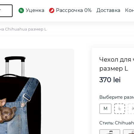
Уценка
Рассрочка 0%
Доставка
Ко
г
на Chihuahua размер L
Чехол для
размер L
370 lei
Выберите разм
М
L
Стиль: Chihua