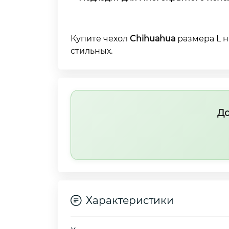
Купите чехол
Chihuahua
размера L 
стильных.
До
Характеристики