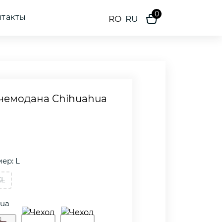
0
нтакты
RO
RU
 чемодана Chihuahua
ер: L
XL
hua