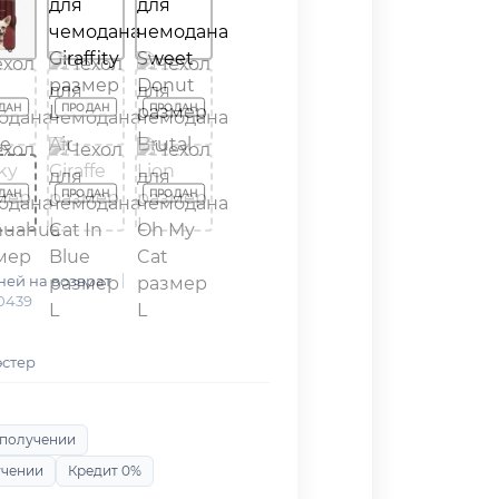
дней на возврат
0439
эстер
 получении
учении
Кредит 0%