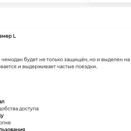
змер L
 чемодан будет не только защищён, но и выделен на
девается и выдерживает частые поездки.
ал
добства доступа
ку
опке
ользования