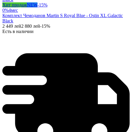
Хит продаж
NEW
-
15
%
0%
4
мес
Комплект Чемоданов Martin S Royal Blue - Ostin XL Galactic
Black
2 449
лей
2 880
лей
-
15
%
Есть в наличии