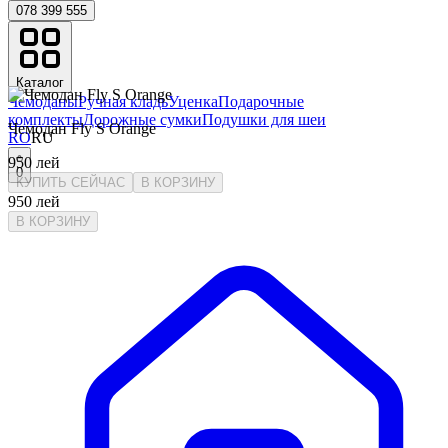
078 399 555
Каталог
Чемоданы
Ручная кладь
Уценка
Подарочные
комплекты
Дорожные сумки
Подушки для шеи
Чемодан Fly S Orange
RO
RU
950
лей
0
КУПИТЬ СЕЙЧАС
В КОРЗИНУ
950
лей
В КОРЗИНУ