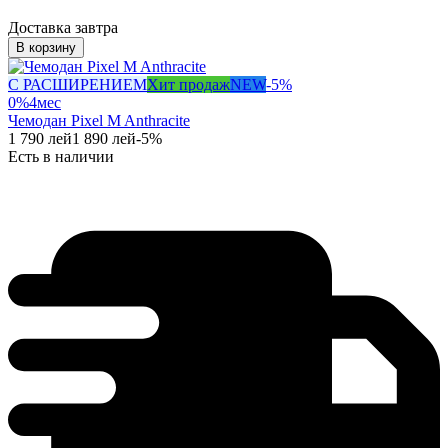
Доставка завтра
В корзину
С РАСШИРЕНИЕМ
Хит продаж
NEW
-
5
%
0%
4
мес
Чемодан Pixel M Anthracite
1 790
лей
1 890
лей
-
5
%
Есть в наличии