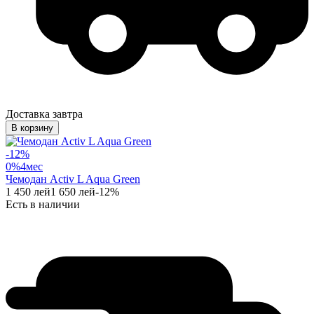
Доставка завтра
В корзину
-
12
%
0%
4
мес
Чемодан Activ L Aqua Green
1 450
лей
1 650
лей
-
12
%
Есть в наличии