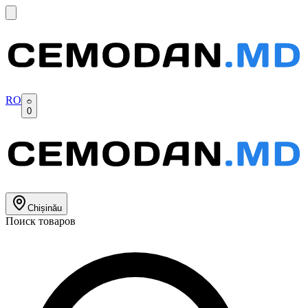
RO
0
Chișinău
Поиск товаров