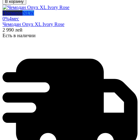
В корзину
Премиум
NEW
0%
4
мес
Чемодан Onyx XL Ivory Rose
2 990
лей
Есть в наличии