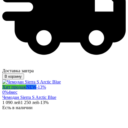
Доставка завтра
В корзину
Хит продаж
NEW
-
13
%
0%
4
мес
Чемодан Sierra S Arctic Blue
1 090
лей
1 250
лей
-
13
%
Есть в наличии