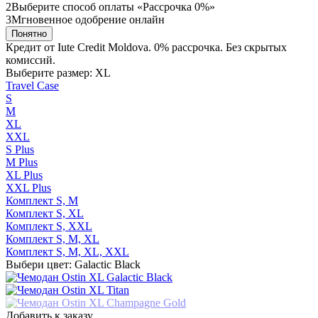
2
Выберите способ оплаты «Рассрочка 0%»
3
Мгновенное одобрение онлайн
Понятно
Кредит от Iute Credit Moldova. 0% рассрочка. Без скрытых
комиссий.
Выберите размер: XL
Travel Case
S
М
XL
XXL
S Plus
М Plus
XL Plus
XXL Plus
Комплект S, M
Комплект S, XL
Комплект S, XXL
Комплект S, M, XL
Комплект S, M, XL, XXL
Выбери цвет: Galactic Black
Добавить к заказу