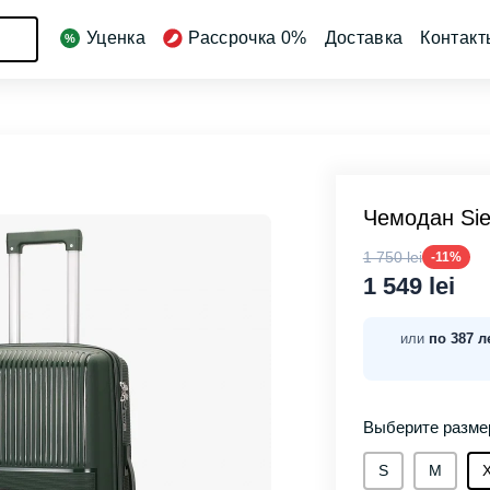
Уценка
Рассрочка 0%
Доставка
Контакт
Чемодан Sie
1 750 lei
-11%
1 549 lei
или
по 387 л
Выберите разме
S
М