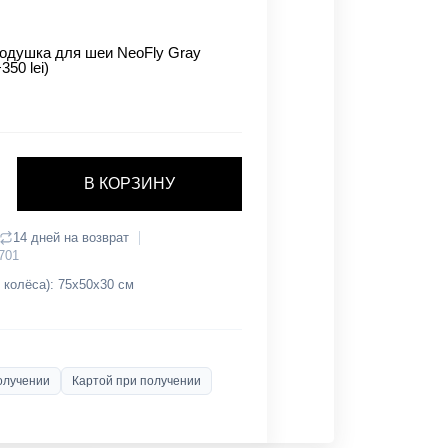
одушка для шеи NeoFly Gray
+350 lei)
В КОРЗИНУ
14 дней на возврат
701
 колёса): 75х50х30 см
олучении
Картой при получении