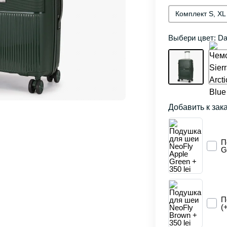
Комплект S, XL
Выбери цвет: Da
Добавить к зак
П
G
П
(