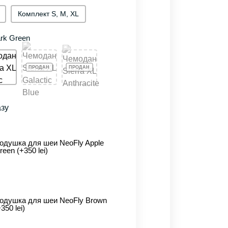
Комплект S, M, XL
rk Green
азу
одушка для шеи NeoFly Apple
reen (+350 lei)
одушка для шеи NeoFly Brown
+350 lei)