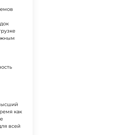
ъемов
здок
грузке
важным
ность
 высший
ремя как
се
для всей