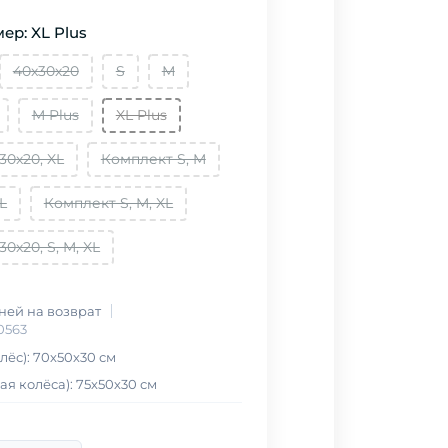
ер: XL Plus
40x30x20
S
М
M Plus
XL Plus
30x20, XL
Комплект S, M
L
Комплект S, M, XL
0x20, S, M, XL
дней на возврат
0563
лёс): 70х50х30 см
я колёса): 75х50х30 см