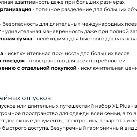
олная адаптивность даже при больших размерах
организация
- логичное разделение для больших об
- безопасность для длительных международных пое
°
- удивительная маневренность даже при полной за
льная сумка
- необходима для быстрого доступа к 
ка
- исключительная прочность для больших весов
х поездок
- пространство для всех потребностей
нению с отдельной покупкой
- исключительная цен
ейных отпусков
усков или длительных путешествий набор XL Plus -
громное пространство для одежды всей семьи, в то в
ует дорожные документы, электронику, лекарства и в
быстрого доступа. Безупречный гармоничный вид 