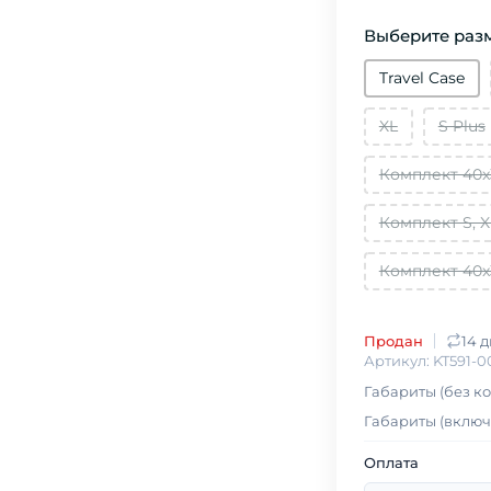
Выберите разм
Travel Case
XL
S Plus
Комплект 40x
Комплект S, X
Комплект 40x3
Продан
14 
Артикул: KT591-0
Габариты (без ко
Габариты (включа
Оплата