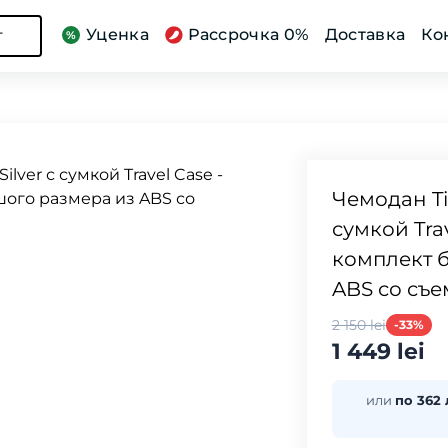
Уценка
Рассрочка 0%
Доставка
Ко
г
Чемодан Tit
сумкой Tra
комплект 
ABS со съ
2 150 lei
-33%
1 449 lei
или
по 362 