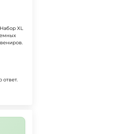
 Набор XL
ъемных
увениров.
 ответ.