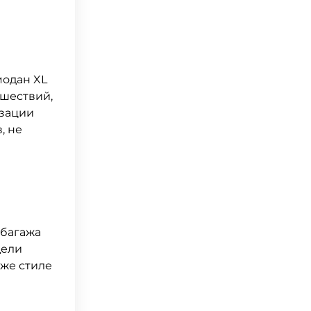
модан XL
ешествий,
изации
, не
 багажа
дели
 же стиле