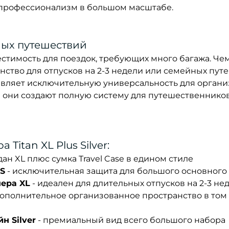
профессионализм в большом масштабе.
ых путешествий
естимость для поездок, требующих много багажа. Че
ство для отпусков на 2-3 недели или семейных пут
обавляет исключительную универсальность для орган
 они создают полную систему для путешественников
Titan XL Plus Silver:
ан XL плюс сумка Travel Case в едином стиле
BS
- исключительная защита для большого основного
ера XL
- идеален для длительных отпусков на 2-3 не
дополнительное организованное пространство в том
н Silver
- премиальный вид всего большого набора