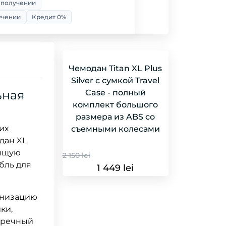
 получении
учении
Кредит 0%
Чемодан Titan XL Plus
Silver с сумкой Travel
ьная
Case - полный
комплект большого
размера из ABS со
их
съемными колесами
дан XL
дящую
2 150 lei
мбль для
1 449 lei
анизацию
ки,
упречный