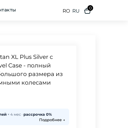
0
нтакты
RO
RU
an XL Plus Silver с
vel Case - полный
большого размера из
емными колесами
лей
× 4 мес ·
рассрочка 0%
Подробнее →