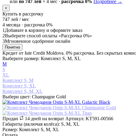
или
по 747 лей
× 4 мес ·
рассрочка 0%
Подробнее →
×
Купить в рассрочку
747
лей / мес
4 месяца ·
рассрочка 0%
1
Добавьте в корзину и оформите заказ
2
Выберите способ оплаты «Рассрочка 0%»
3
Мгновенное одобрение онлайн
Понятно
Кредит от Iute Credit Moldova. 0% рассрочка. Без скрытых коми
Выберите размер: Комплект S, M, XL
М
S
XL
Комплект S, M
Комплект S, XL
Комплект S, M, XL
Выбери цвет: Champagne Gold
Продан
14 дней на возврат
Артикул: KT591-00566
Габариты (включая колёса): S, M, XL
Размер: Комплект S, M, XL
Оплата