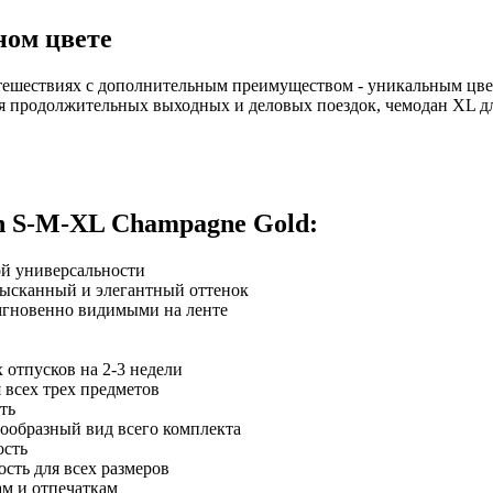
ном цвете
утешествиях с дополнительным преимуществом - уникальным цв
ля продолжительных выходных и деловых поездок, чемодан XL д
n S-M-XL Champagne Gold:
ой универсальности
ысканный и элегантный оттенок
мгновенно видимыми на ленте
 отпусков на 2-3 недели
 всех трех предметов
ть
ообразный вид всего комплекта
ость
сть для всех размеров
ам и отпечаткам