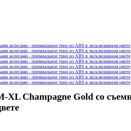
M-XL Champagne Gold со съем
цвете