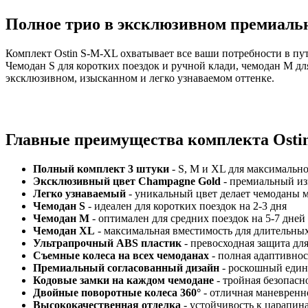
Полное трио в эксклюзивном премиаль
Комплект Ostin S-M-XL охватывает все ваши потребности в п
Чемодан S для коротких поездок и ручной клади, чемодан M д
эксклюзивном, изысканном и легко узнаваемом оттенке.
Главные преимущества комплекта Osti
Полный комплект 3 штуки
- S, M и XL для максимальн
Эксклюзивный цвет Champagne Gold
- премиальный из
Легко узнаваемый
- уникальный цвет делает чемоданы 
Чемодан S
- идеален для коротких поездок на 2-3 дня
Чемодан M
- оптимален для средних поездок на 5-7 дней
Чемодан XL
- максимальная вместимость для длительных
Ультрапрочный ABS пластик
- превосходная защита для
Съемные колеса на всех чемоданах
- полная адаптивнос
Премиальный согласованный дизайн
- роскошный един
Кодовые замки на каждом чемодане
- тройная безопасн
Двойные поворотные колеса 360°
- отличная маневренно
Высококачественная отделка
- устойчивость к царапин