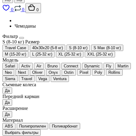
0
0
0
Чемоданы
Фильтр
S (8-10 кг)
Размер
Travel Case
40x30x20 (5-8 кг)
S (8-10 кг)
S Max (8-10 кг)
М (15-20 кг)
L (25-32 кг)
XL (25-32 кг)
XXL (25-32 кг)
Модель
Safari
Activ
Air
Bruno
Connect
Dynamic
Fly
Martin
Neo
Next
Oliver
Onyx
Ostin
Pixel
Poly
Rollins
Sierra
Travel
Vega
Ventura
Съемные колеса
Да
Передний карман
Да
Расширение
Да
Материал
ABS
Полипропилен
Поликарбонат
Выбрать фильтры