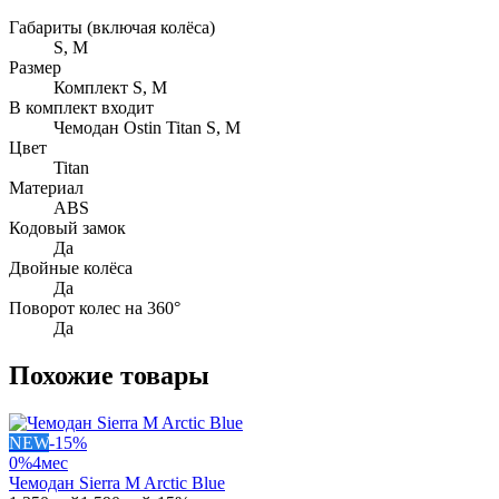
Габариты (включая колёса)
S, M
Размер
Комплект S, M
В комплект входит
Чемодан Ostin Titan S, M
Цвет
Titan
Материал
ABS
Кодовый замок
Да
Двойные колёса
Да
Поворот колес на 360°
Да
Похожие товары
NEW
-
15
%
0%
4
мес
Чемодан Sierra M Arctic Blue