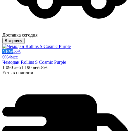
Доставка сегодня
В корзину
NEW
-
8
%
0%
4
мес
Чемодан Rollins S Cosmic Purple
1 090
лей
1 190
лей
-
8
%
Есть в наличии