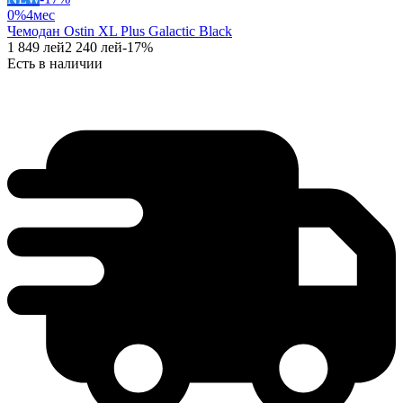
0%
4
мес
Чемодан Ostin XL Plus Galactic Black
1 849
лей
2 240
лей
-
17
%
Есть в наличии