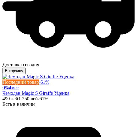
Доставка сегодня
В корзину
Последний товар
-
61
%
0%
4
мес
Чемодан Magic S Giraffe Уценка
490
лей
1 250
лей
-
61
%
Есть в наличии