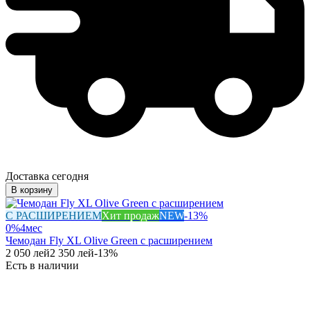
Доставка сегодня
В корзину
С РАСШИРЕНИЕМ
Хит продаж
NEW
-
13
%
0%
4
мес
Чемодан Fly XL Olive Green с расширением
2 050
лей
2 350
лей
-
13
%
Есть в наличии