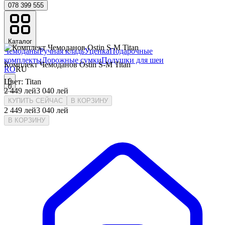
078 399 555
Каталог
Чемоданы
Ручная кладь
Уценка
Подарочные
комплекты
Дорожные сумки
Подушки для шеи
Комплект Чемоданов Ostin S-M Titan
RO
RU
Цвет
:
Titan
0
2 449
лей
3 040
лей
КУПИТЬ СЕЙЧАС
В КОРЗИНУ
2 449
лей
3 040
лей
В КОРЗИНУ