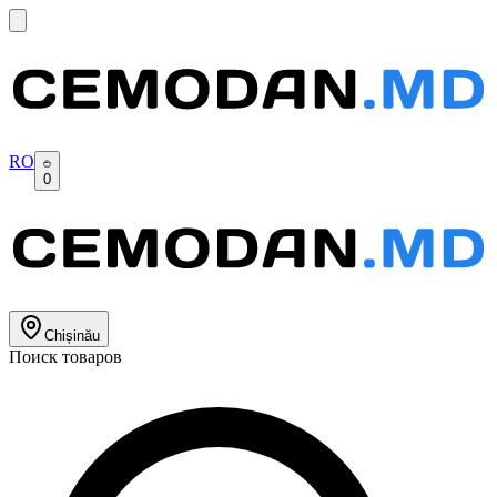
RO
0
Chișinău
Поиск товаров