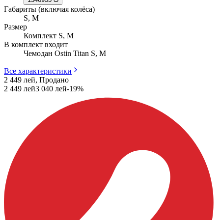
Габариты (включая колёса)
S, M
Размер
Комплект S, M
В комплект входит
Чемодан Ostin Titan S, M
Все характеристики
2 449 лей, Продано
2 449
лей
3 040
лей
-
19
%