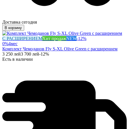
Доставка сегодня
В корзину
С РАСШИРЕНИЕМ
Хит продаж
NEW
-
12
%
0%
4
мес
Комплект Чемоданов Fly S-XL Olive Green с расширением
3 250
лей
3 700
лей
-
12
%
Есть в наличии