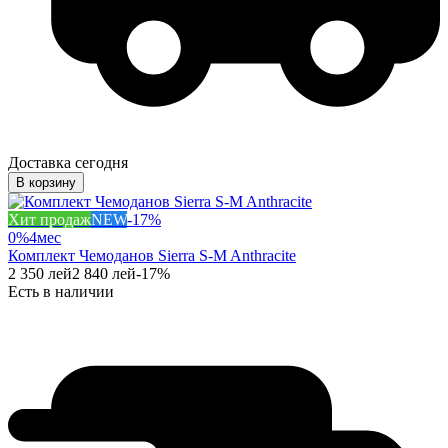
Доставка сегодня
В корзину
Хит продаж
NEW
-
17
%
0%
4
мес
Комплект Чемоданов Sierra S-M Anthracite
2 350
лей
2 840
лей
-
17
%
Есть в наличии