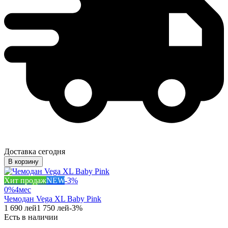
Доставка сегодня
В корзину
Хит продаж
NEW
-
3
%
0%
4
мес
Чемодан Vega XL Baby Pink
1 690
лей
1 750
лей
-
3
%
Есть в наличии