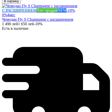
В корзину
С РАСШИРЕНИЕМ
Хит продаж
NEW
-
10
%
0%
4
мес
Чемодан Fly S Champagne с расширением
1 490
лей
1 650
лей
-
10
%
Есть в наличии