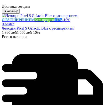
Доставка сегодня
В корзину
С РАСШИРЕНИЕМ
Хит продаж
NEW
-
10
%
0%
4
мес
Чемодан Pixel S Galactic Blue с расширением
1 390
лей
1 550
лей
-
10
%
Есть в наличии