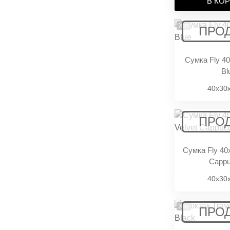
В КО
Eurowings Ручная
Хит
кладь 40x30x25
Turkish Airlines Ручная
Сумка Fly 4
кладь
Bl
Austrian Airlines
40x30
Ручная кладь
LOT Polish Ручная
кладь
Сумка Fly 40
Cappu
40x30
Хит