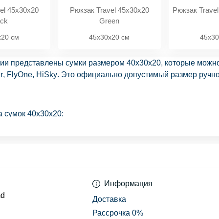
el 45x30x20
Рюкзак Travel 45x30x20
Рюкзак Travel
ack
Green
x20 см
45x30x20 см
45x30
ории представлены
сумки размером
40x30x20
, которые можн
r
,
FlyOne
,
HiSky
. Это официально допустимый размер ручно
 сумок 40x30x20:
под стандарт бесплатной ручной клади
 компактные
я посадки и хранения под сиденьем
ручки и надёжные молнии
ля женщин, мужчин и подростков
Информация
md
Доставка
Рассрочка 0%