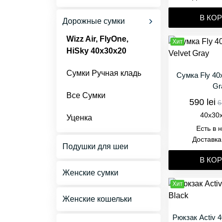
кладь
Чемоданы Средние M
В КО
Дорожные сумки
Уценка
Чемоданы Большие L-
Wizz Air, FlyOne,
Хит
XXL
HiSky 40x30x20
Чемоданы Детские
Сумки Ручная кладь
Сумка Fly 40
Gr
Чемоданы Комплекты
Все Сумки
590 lei
6
Чемоданы Премиум
40x30
Уценка
Есть в 
Уценка
Доставка
Подушки для шеи
В КО
Женские сумки
Хит
Женские кошельки
Рюкзак Activ 