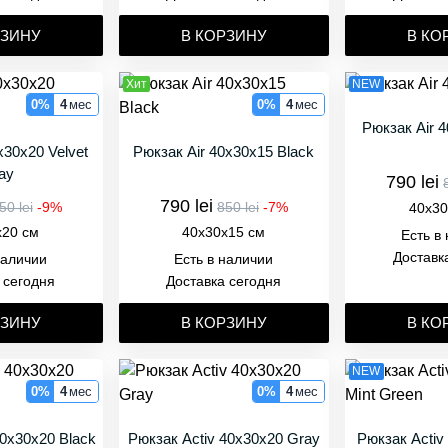
РЗИНУ
В КОРЗИНУ
В КО
Хит
NEW
0%
4
мес
0%
4
мес
Рюкзак Air 
x30x20 Velvet
Рюкзак Air 40x30x15 Black
ay
790 lei
790 lei
50 lei
-9%
850 lei
-7%
40x30
x20 см
40x30x15 см
Есть в
Доставк
наличии
Есть в наличии
 сегодня
Доставка сегодня
РЗИНУ
В КОРЗИНУ
В КО
NEW
0%
4
мес
0%
4
мес
40x30x20 Black
Рюкзак Activ 40x30x20 Gray
Рюкзак Activ