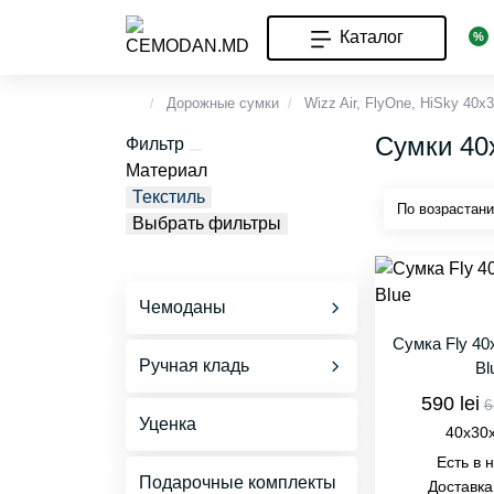
Каталог
Дорожные сумки
Wizz Air, FlyOne, HiSky 40x
Сумки 40x
Фильтр
Материал
Текстиль
Выбрать фильтры
Чемоданы
Все Чемоданы
Сумка Fly 40
Ручная кладь
Bl
Чемоданы Ручная
Ручная кладь
590 lei
6
кладь S
Уценка
40x30x20
40x30
Есть в 
Чемоданы 40x30x20
Большая Ручная
Подарочные комплекты
Доставка