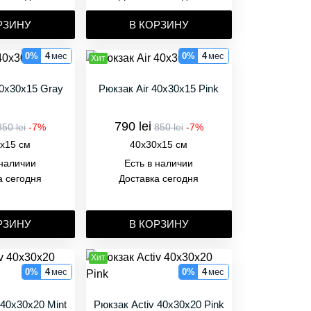
РЗИНУ
В КОРЗИНУ
0%
4
мес
0%
4
мес
Хит
40x30x15 Gray
Рюкзак Air 40x30x15 Pink
790 lei
850 lei
-7%
850 lei
-7%
x15 см
40x30x15 см
 наличии
Есть в наличии
а сегодня
Доставка сегодня
РЗИНУ
В КОРЗИНУ
Хит
0%
4
мес
0%
4
мес
 40x30x20 Mint
Рюкзак Activ 40x30x20 Pink