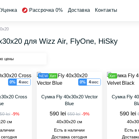
Уценка
Рассрочка 0%
Доставка
Контакты
30x20
30x20 для Wizz Air, FlyOne, HiSky
NEW
Хит
Хит
0%
4
мес
0%
4
мес
x30x20 Cross
Сумка Fly 40x30x20 Vector
Сумка Fly 40
ue
Blue
Bl
590 lei
590 lei
50 lei
-9%
650 lei
-9%
x20 см
40x30x20 см
40x30
наличии
Есть в наличии
Есть в
 сегодня
Доставка сегодня
Доставк