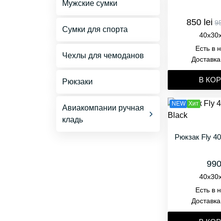
Мужские сумки
850 lei
95
Сумки для спорта
40x30
Есть в 
Чехлы для чемоданов
Доставка
В КО
Рюкзаки
NEW
Хит
Авиакомпании ручная
кладь
Wizz Air Ручная кладь
Рюкзак Fly 4
40x30x20
990
FlyOne Ручная кладь
40x30
40x30x20
Есть в 
Доставка
HiSky Ручная кладь
40x30x20