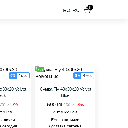
0
RO
RU
Хит
0%
4
мес
0%
4
мес
x30x20 Velvet
Сумка Fly 40x30x20 Velvet
ack
Blue
590 lei
650 lei
-9%
650 lei
-9%
x20 см
40x30x20 см
 наличии
Есть в наличии
а сегодня
Доставка сегодня