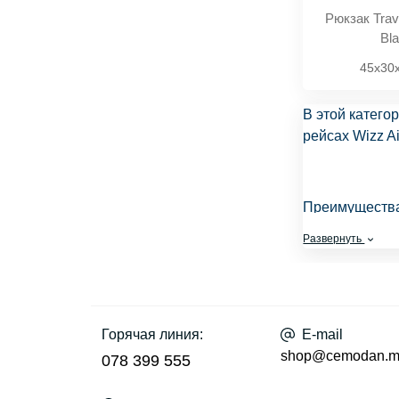
Рюкзак Trav
Bl
45x30
В этой катег
рейсах
Wizz Ai
Преимущества
Развернуть
✅ Подходят 
✅ Лёгкие и
✅ Удобны дл
✅ Прочные 
✅ Модели д
Горячая линия:
E-mail
shop@cemodan.
078 399 555