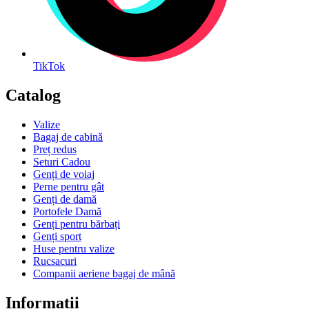
TikTok
Catalog
Valize
Bagaj de cabinǎ
Preț redus
Seturi Cadou
Genți de voiaj
Perne pentru gât
Genți de damă
Portofele Damă
Genți pentru bărbați
Genți sport
Huse pentru valize
Rucsacuri
Companii aeriene bagaj de mână
Informații