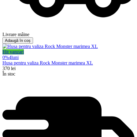
Livrare mâine
Adaugă în coș
Hit vanzari
0%
4
luni
Husa pentru valiza Rock Monster marimea XL
370
lei
În stoc