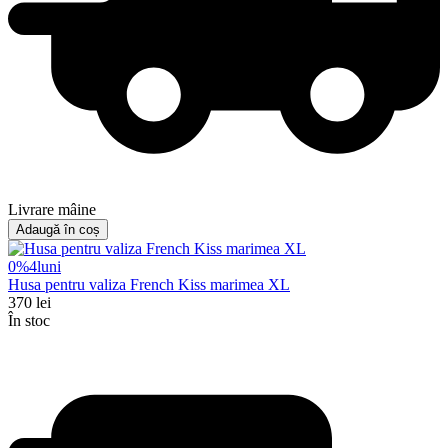
Livrare mâine
Adaugă în coș
0%
4
luni
Husa pentru valiza French Kiss marimea XL
370
lei
În stoc