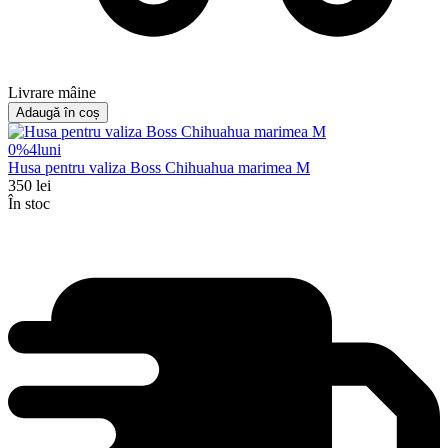
Livrare mâine
Adaugă în coș
0%
4
luni
Husa pentru valiza Boss Chihuahua marimea M
350
lei
În stoc