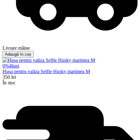
Livrare mâine
Adaugă în coș
0%
4
luni
Husa pentru valiza Selfie Husky marimea M
350
lei
În stoc