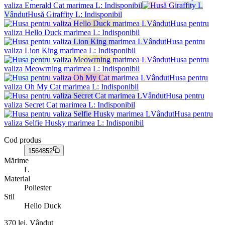
valiza Emerald Cat marimea L
: Indisponibil
Vândut
Husă Giraffity L
: Indisponibil
Vândut
Husa pentru
valiza Hello Duck marimea L
: Indisponibil
Vândut
Husa pentru
valiza Lion King marimea L
: Indisponibil
Vândut
Husa pentru
valiza Meowrning marimea L
: Indisponibil
Vândut
Husa pentru
valiza Oh My Cat marimea L
: Indisponibil
Vândut
Husa pentru
valiza Secret Cat marimea L
: Indisponibil
Vândut
Husa pentru
valiza Selfie Husky marimea L
: Indisponibil
Cod produs
1564852
Mărime
L
Material
Poliester
Stil
Hello Duck
370 lei, Vândut