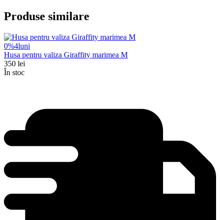
Produse similare
0%
4
luni
Husa pentru valiza Giraffity marimea M
350
lei
În stoc