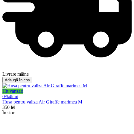
Livrare mâine
Adaugă în coș
Hit vanzari
0%
4
luni
Husa pentru valiza Air Giraffe marimea M
350
lei
În stoc