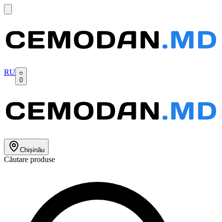
RU
0
Chișinău
Căutare produse