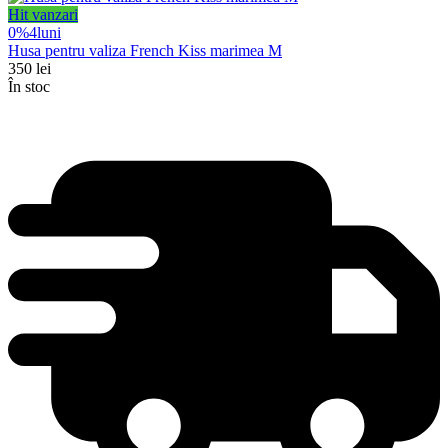
Hit vanzari
0%
4
luni
Husa pentru valiza French Kiss marimea M
350
lei
În stoc