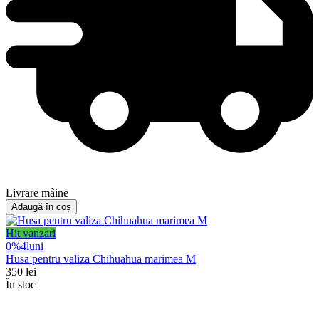
Livrare mâine
Adaugă în coș
Hit vanzari
0%
4
luni
Husa pentru valiza Chihuahua marimea M
350
lei
În stoc