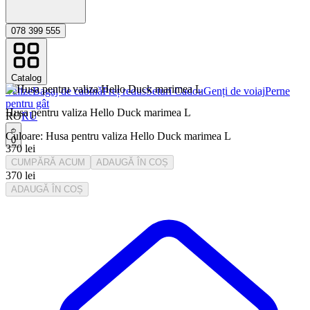
078 399 555
Catalog
Valize
Bagaj de cabinǎ
Preț redus
Seturi Cadou
Genți de voiaj
Perne
pentru gât
Husa pentru valiza Hello Duck marimea L
RO
RU
Culoare
:
Husa pentru valiza Hello Duck marimea L
0
370
lei
CUMPĂRĂ ACUM
ADAUGĂ ÎN COȘ
370
lei
ADAUGĂ ÎN COȘ