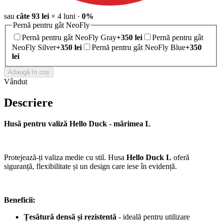
sau
câte
93
lei
×
4
luni
·
0%
Pernă pentru gât NeoFly
Pernă pentru gât NeoFly Gray
+
350
lei
Pernă pentru gât
NeoFly Silver
+
350
lei
Pernă pentru gât NeoFly Blue
+
350
lei
Adaugă în coș
Vândut
Descriere
Husă pentru valiză Hello Duck - mărimea L
Protejează-ți valiza medie cu stil. Husa
Hello Duck L
oferă
siguranță, flexibilitate și un design care iese în evidență.
Beneficii:
Țesătură densă și rezistentă
- ideală pentru utilizare