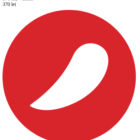
370
lei