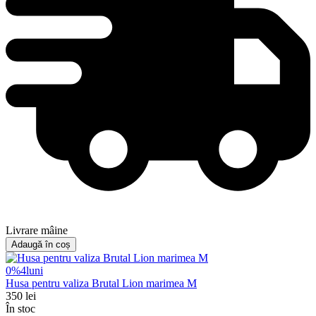
Livrare mâine
Adaugă în coș
0%
4
luni
Husa pentru valiza Brutal Lion marimea M
350
lei
În stoc