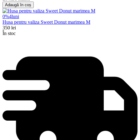
Adaugă în coș
0%
4
luni
Husa pentru valiza Sweet Donut marimea M
350
lei
În stoc