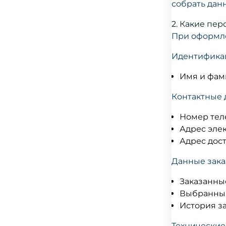
собрать дан
2. Какие пе
При оформле
Идентифика
Имя и фам
Контактные 
Номер тел
Адрес эле
Адрес дос
Данные зака
Заказанные
Выбранный
История з
Технические