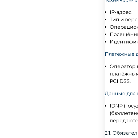
IP-адрес
Тип и вер
Операцион
Посещённы
Идентифика
Платёжные 
Оператор 
платёжным
PCI DSS.
Данные для 
IDNP (гос
(бюллетен
передаютс
2.1. Обязат