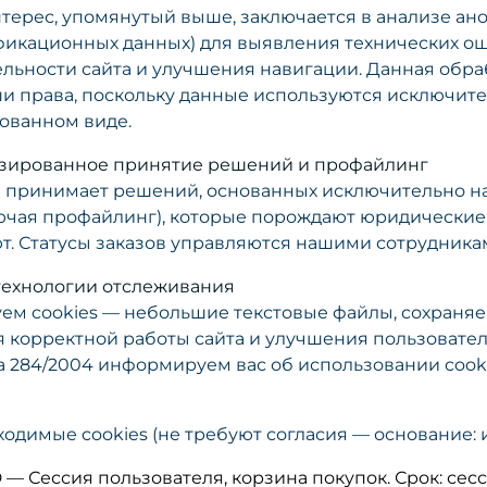
терес, упомянутый выше, заключается в анализе а
фикационных данных) для выявления технических о
льности сайта и улучшения навигации. Данная обра
и права, поскольку данные используются исключите
ованном виде.
тизированное принятие решений и профайлинг
 принимает решений, основанных исключительно н
ючая профайлинг), которые порождают юридические 
ют. Статусы заказов управляются нашими сотрудника
и технологии отслеживания
ем cookies — небольшие текстовые файлы, сохраня
корректной работы сайта и улучшения пользовательск
акона 284/2004 информируем вас об использовании co
ходимые cookies (не требуют согласия — основание: 
— Сессия пользователя, корзина покупок. Срок: сесс