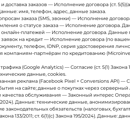
 доставка заказов — Исполнение договора (ст. 5(5)(a) З
 Данные: имя, телефон, адрес, данные заказа.
опросам заказа (SMS, звонки) — Исполнение договора.
мления о статусе заказа — Исполнение договора. Да
 онлайн-платежей — Исполнение договора. Данные 
 заявок на кредит — Исполнение договора (по вашем
окументу, телефон, IDNP, серия удостоверения лично
 компаниям-партнёрам по кредитованию (Microinvest, 
.
рафика (Google Analytics) — Согласие (ст. 5(1) Закона 133
хнические данные, cookies.
анная реклама (Facebook Pixel + Conversions API) — 
обытия на сайте; данные о покупках через серверный 
качества обслуживания — Законный интерес Оператора (ст
/2024). Данные: технические данные, анонимизирова
е законодательных обязательств (налоговых, бухга
) Закона 133/2011; ст. 6(1)(c) Закона 195/2024). Данные