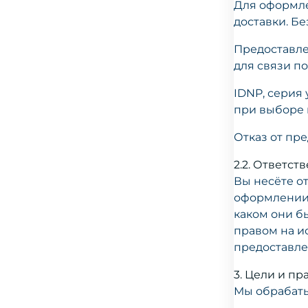
Для оформле
доставки. Бе
Предоставле
для связи по
IDNP, серия
при выборе 
Отказ от пр
2.2. Ответст
Вы несёте о
оформлении 
каком они б
правом на и
предоставле
3. Цели и п
Мы обрабаты