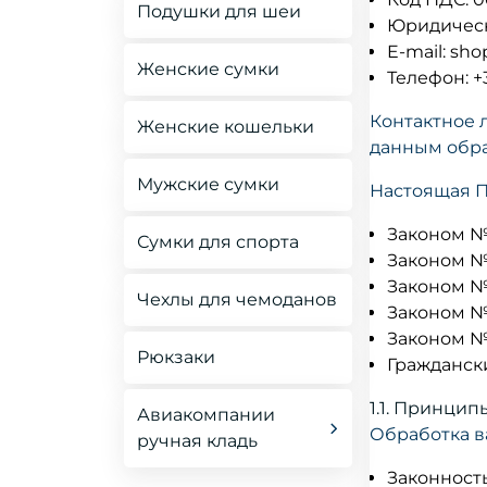
Чемоданы Большие
Подушки для шеи
HiSky 40x30x20
Юридически
L-XXL
E-mail: s
Сумки Ручная кладь
Женские сумки
Телефон: +
Чемоданы Детские
Все Сумки
Контактное 
Женские кошельки
Чемоданы
данным обра
Комплекты
Уценка
Мужские сумки
Настоящая П
Чемоданы
Премиум
Законом № 
Сумки для спорта
Законом № 
Уценка
Законом № 
Чехлы для чемоданов
Законом № 
Законом № 
Рюкзаки
Граждански
1.1. Принци
Авиакомпании
Обработка в
ручная кладь
Wizz Air Ручная
Законност