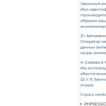
Законный ин
(без иденти
производите
образом ваш
анонимизир
3.1. Автома
Оператор не
данных (вкл
на вас влия
4. Cookies 
Мы использу
обеспечения 
(2) п. f) З
отказа.
Строго необ
PHPSESSID 