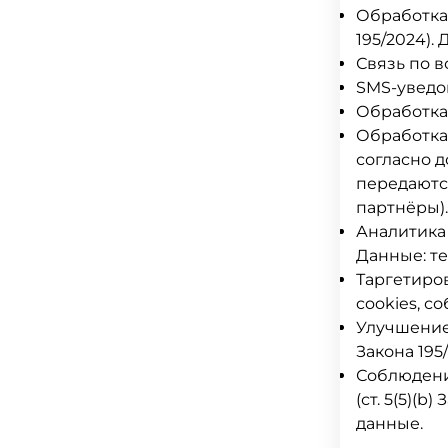
Обработка и
195/2024).
Связь по в
SMS-уведо
Обработка
Обработка
согласно д
передаются
партнёры)
Аналитика т
Данные: те
Таргетиров
cookies, с
Улучшение 
Закона 195
Соблюдени
(ст. 5(5)(b
данные.