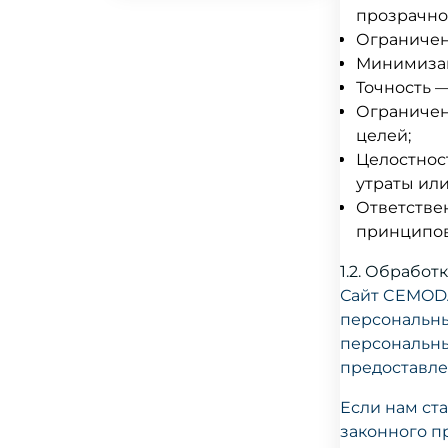
кладь 40x30x20
прозрачно
Ограничен
FlyOne Ручная
Минимизац
кладь 40x30x20
Точность 
Ограничен
HiSky Ручная кладь
целей;
40x30x20
Целостнос
утраты ил
Eurowings Ручная
Ответстве
кладь 40x30x25
принципов
Turkish Airlines
1.2. Обработ
Ручная кладь
Сайт CEMODA
персональные
Austrian Airlines
персональны
Ручная кладь
предоставле
LOT Polish Ручная
Если нам ст
кладь
законного п