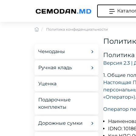
Катало
Политика конфиденциальности
Политик
Чемоданы
Политика
Все Чемоданы
Версия 2.3 |
Ручная кладь
Чемоданы Ручная
1. Общие по
Ручная кладь
кладь S
Настоящая П
Уценка
40x30x20
персональны
Чемоданы
«Оператор»)
Большая Ручная
Подарочные
40x30x20
кладь
комплекты
Оператор пе
Чемоданы Средние
Уценка
Наименова
Дорожные сумки
M
IDNO: 1018
Wizz Air, FlyOne,
Код НДС: 0