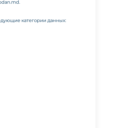
odan.md.
едующие категории данных: