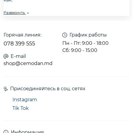
Wizz Air
Развернуть
FlyOne
HiSky
SkyUp
Горячая линия:
График работы
078 399 555
Пн - Пт: 9:00 - 18:00
Сб: 9:00 - 15:00
E-mail
Выбирайте между мягкими сумками и жёсткими
shop@cemodan.md
чемоданами, зная, что они официально подходят
под параметры для бесплатной ручной клади.
Весь ассортимент доступен с доставкой по
Кишинёву и всей Молдове.
Присоединяйтесь в соц. сетях
Instagram
Tik Tok
Преимущества:
- Размер точно 40x30x20 см - подходит под
сиденье перед вами
Информация