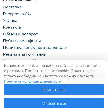
- Бесплатная ручная кладь без доплат в Wizz Air и
Доставка
других
Рассрочка 0%
Уценка
- Широкий выбор: чемоданы, сумки, материалы и
цвета
Контакты
Обмен и возврат
- Отличное решение для коротких поездок и
Публичная оферта
перелётов
Политика конфиденциальности
- Доставка на следующий день по Молдове от
Реквизиты компании
CEMODAN.MD
Настройки cookie
Используем cookie для работы сайта, анализа трафика
и рекламы. Принять всё - все cookie. Отказать все -
только необходимые. Настройки можно изменить.
КАТАЛОГ
Политика конфиденциальности
Принять всё
Отказать все