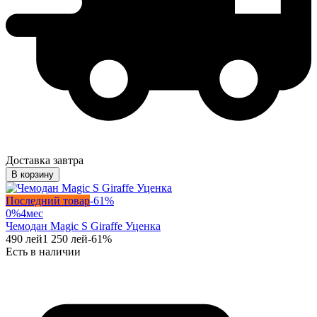
Доставка завтра
В корзину
Последний товар
-
61
%
0%
4
мес
Чемодан Magic S Giraffe Уценка
490
лей
1 250
лей
-
61
%
Есть в наличии