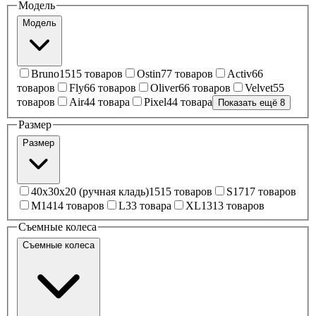
Модель
Модель
Bruno
15
15 товаров
Ostin
7
7 товаров
Activ
6
6
товаров
Fly
6
6 товаров
Oliver
6
6 товаров
Velvet
5
5
товаров
Air
4
4 товара
Pixel
4
4 товара
Показать ещё 8
Размер
Размер
40x30x20 (ручная кладь)
15
15 товаров
S
17
17 товаров
M
14
14 товаров
L
3
3 товара
XL
13
13 товаров
Съемные колеса
Съемные колеса