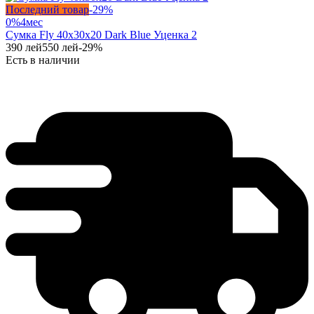
Последний товар
-
29
%
0%
4
мес
Сумка Fly 40x30x20 Dark Blue Уценка 2
390
лей
550
лей
-
29
%
Есть в наличии