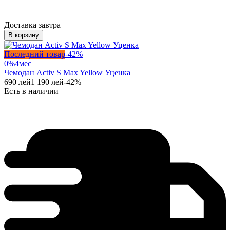
Доставка завтра
В корзину
Последний товар
-
42
%
0%
4
мес
Чемодан Activ S Max Yellow Уценка
690
лей
1 190
лей
-
42
%
Есть в наличии