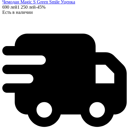
Чемодан Magic S Green Smile Уценка
690
лей
1 250
лей
-
45
%
Есть в наличии