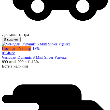
Доставка завтра
В корзину
Последний товар
-
18
%
0%
4
мес
Чемодан Dynamic S Mini Silver Уценка
899
лей
1 090
лей
-
18
%
Есть в наличии