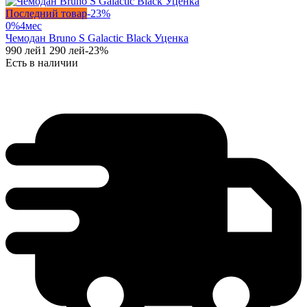
Последний товар
-
23
%
0%
4
мес
Чемодан Bruno S Galactic Black Уценка
990
лей
1 290
лей
-
23
%
Есть в наличии