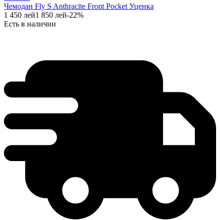
Чемодан Fly S Anthracite Front Pocket Уценка
1 450
лей
1 850
лей
-
22
%
Есть в наличии