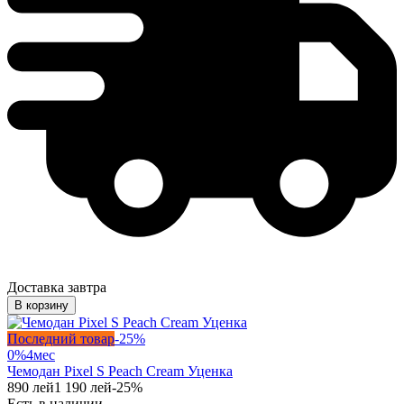
Доставка завтра
В корзину
Последний товар
-
25
%
0%
4
мес
Чемодан Pixel S Peach Cream Уценка
890
лей
1 190
лей
-
25
%
Есть в наличии