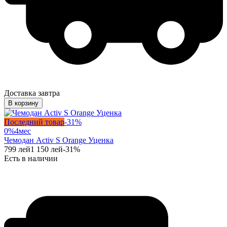
Доставка завтра
В корзину
Последний товар
-
31
%
0%
4
мес
Чемодан Activ S Orange Уценка
799
лей
1 150
лей
-
31
%
Есть в наличии