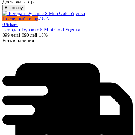
Доставка завтра
В корзину
Последний товар
-
18
%
0%
4
мес
Чемодан Dynamic S Mini Gold Уценка
899
лей
1 090
лей
-
18
%
Есть в наличии