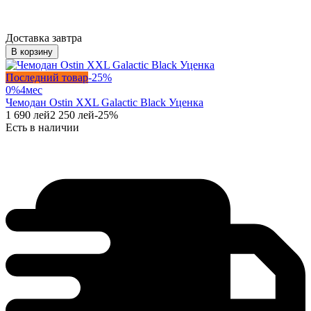
Доставка завтра
В корзину
Последний товар
-
25
%
0%
4
мес
Чемодан Ostin XXL Galactic Black Уценка
1 690
лей
2 250
лей
-
25
%
Есть в наличии