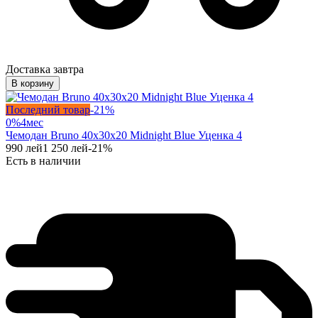
Доставка завтра
В корзину
Последний товар
-
21
%
0%
4
мес
Чемодан Bruno 40x30x20 Midnight Blue Уценка 4
990
лей
1 250
лей
-
21
%
Есть в наличии