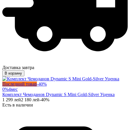
Доставка завтра
В корзину
Последний товар
-
40
%
0%
4
мес
Комплект Чемоданов Dynamic S Mini Gold-Silver Уценка
1 299
лей
2 180
лей
-
40
%
Есть в наличии