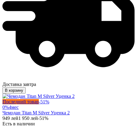
Доставка завтра
В корзину
Последний товар
-
51
%
0%
4
мес
Чемодан Titan M Silver Уценка 2
949
лей
1 950
лей
-
51
%
Есть в наличии