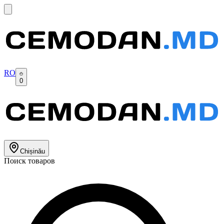
RO
0
Chișinău
Поиск товаров