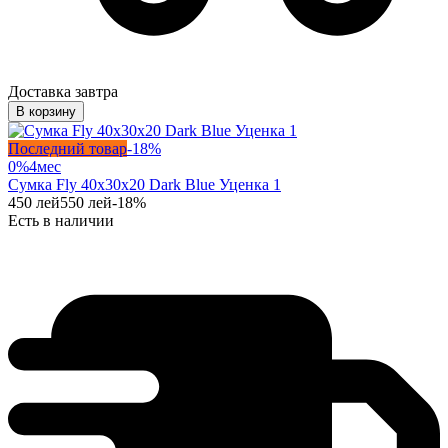
Доставка завтра
В корзину
Последний товар
-
18
%
0%
4
мес
Сумка Fly 40x30x20 Dark Blue Уценка 1
450
лей
550
лей
-
18
%
Есть в наличии