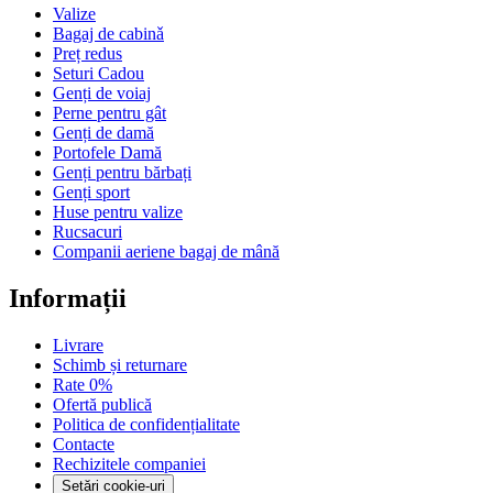
Valize
Bagaj de cabinǎ
Preț redus
Seturi Cadou
Genți de voiaj
Perne pentru gât
Genți de damă
Portofele Damă
Genți pentru bărbați
Genți sport
Huse pentru valize
Rucsacuri
Companii aeriene bagaj de mână
Informații
Livrare
Schimb și returnare
Rate 0%
Ofertă publică
Politica de confidențialitate
Contacte
Rechizitele companiei
Setări cookie-uri