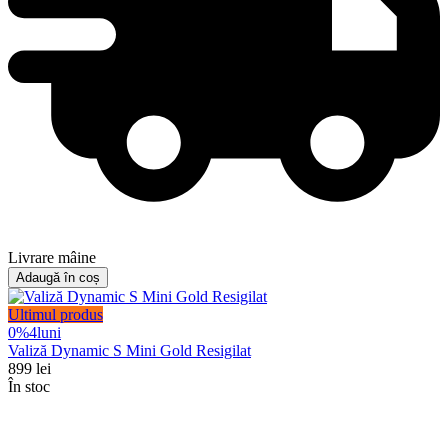
Livrare mâine
Adaugă în coș
Ultimul produs
0%
4
luni
Valiză Dynamic S Mini Gold Resigilat
899
lei
În stoc