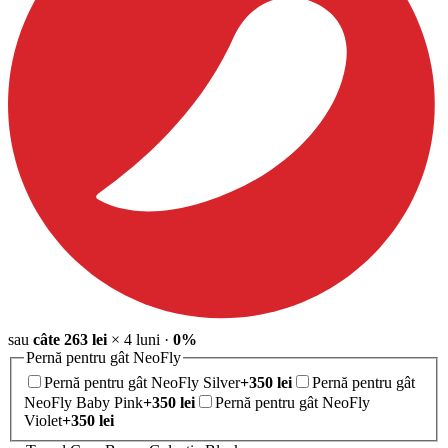
sau
câte
263
lei
×
4
luni
·
0%
Pernă pentru gât NeoFly
Pernă pentru gât NeoFly Silver
+
350
lei
Pernă pentru gât
NeoFly Baby Pink
+
350
lei
Pernă pentru gât NeoFly
Violet
+
350
lei