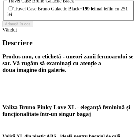
Travel Case Bruno Galactic Black
Travel Case Bruno Galactic Black
+
199
lei
mai ieftin cu 251
lei
Adaugă în coș
Vândut
Descriere
Produs nou, cu etichetă - u
neori zanii fermoarului se
sar
. Vă rugăm să examinați cu atenție a
doua
imagine din galerie.
Valiza Bruno Pinky Love XL - eleganță feminină și
funcționalitate într-un singur bagaj
Valiză XL din plastic ABS - ideală pentru bagajul de cală