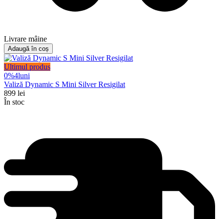
Livrare mâine
Adaugă în coș
Ultimul produs
0%
4
luni
Valiză Dynamic S Mini Silver Resigilat
899
lei
În stoc