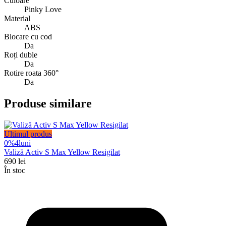
Culoare
Pinky Love
Material
ABS
Blocare cu cod
Da
Roți duble
Da
Rotire roata 360°
Da
Produse similare
Ultimul produs
0%
4
luni
Valiză Activ S Max Yellow Resigilat
690
lei
În stoc