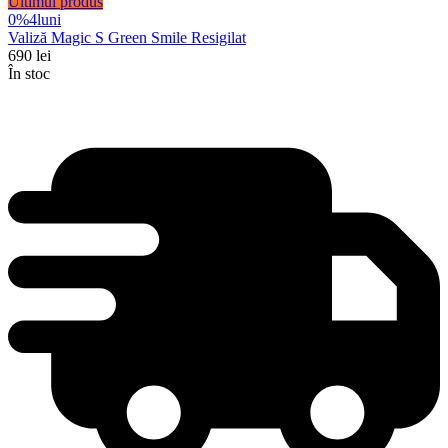
Ultimul produs
0%
4
luni
Valiză Magic S Green Smile Resigilat
690
lei
În stoc