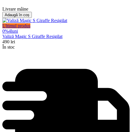
Livrare mâine
Adaugă în coș
Ultimul produs
0%
4
luni
Valiză Magic S Giraffe Resigilat
490
lei
În stoc