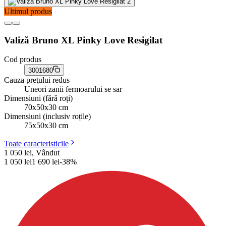
Ultimul produs
Valiză Bruno XL Pinky Love Resigilat
Cod produs
3001680
Cauza preţului redus
Uneori zanii fermoarului se sar
Dimensiuni (fǎrǎ roți)
70х50х30 cm
Dimensiuni (inclusiv roțile)
75х50х30 cm
Toate caracteristicile
1 050 lei, Vândut
1 050
lei
1 690
lei
-
38
%