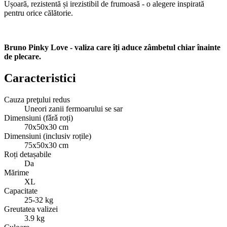
Ușoară, rezistentă și irezistibil de frumoasă - o alegere inspirată
pentru orice călătorie.
Bruno Pinky Love - valiza care îți aduce zâmbetul chiar înainte
de plecare.
Caracteristici
Cauza preţului redus
Uneori zanii fermoarului se sar
Dimensiuni (fǎrǎ roți)
70х50х30 cm
Dimensiuni (inclusiv roțile)
75х50х30 cm
Roți detașabile
Da
Mărime
XL
Capacitate
25-32 kg
Greutatea valizei
3.9 kg