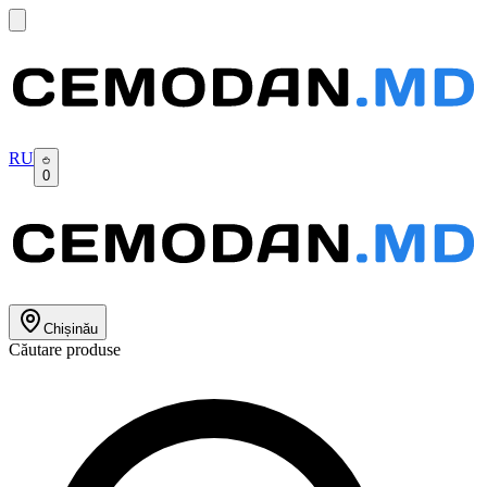
RU
0
Chișinău
Căutare produse