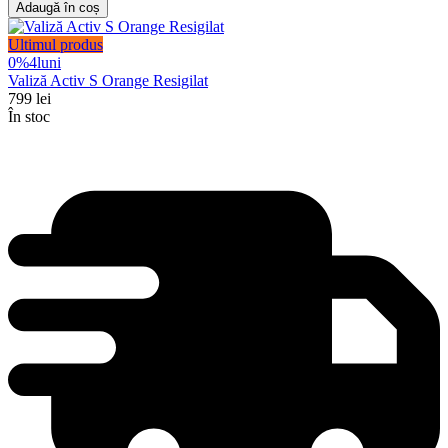
Adaugă în coș
Ultimul produs
0%
4
luni
Valiză Activ S Orange Resigilat
799
lei
În stoc