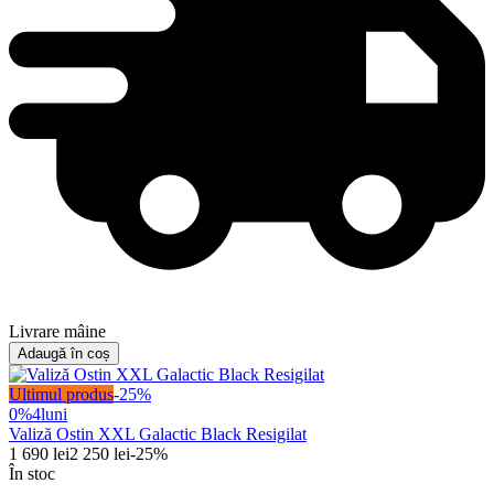
Livrare mâine
Adaugă în coș
Ultimul produs
-
25
%
0%
4
luni
Valiză Ostin XXL Galactic Black Resigilat
1 690
lei
2 250
lei
-
25
%
În stoc