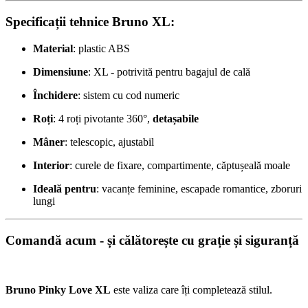
Specificații tehnice Bruno XL:
Material
: plastic ABS
Dimensiune
: XL - potrivită pentru bagajul de cală
Închidere
: sistem cu cod numeric
Roți
: 4 roți pivotante 360°,
detașabile
Mâner
: telescopic, ajustabil
Interior
: curele de fixare, compartimente, căptușeală moale
Ideală pentru
: vacanțe feminine, escapade romantice, zboruri
lungi
Comandă acum - și călătorește cu grație și siguranță
Bruno Pinky Love XL
este valiza care îți completează stilul.