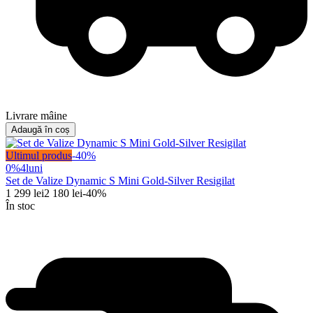
Livrare mâine
Adaugă în coș
Ultimul produs
-
40
%
0%
4
luni
Set de Valize Dynamic S Mini Gold-Silver Resigilat
1 299
lei
2 180
lei
-
40
%
În stoc