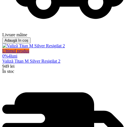
Livrare mâine
Adaugă în coș
Ultimul produs
0%
4
luni
Valiză Titan M Silver Resigilat 2
949
lei
În stoc