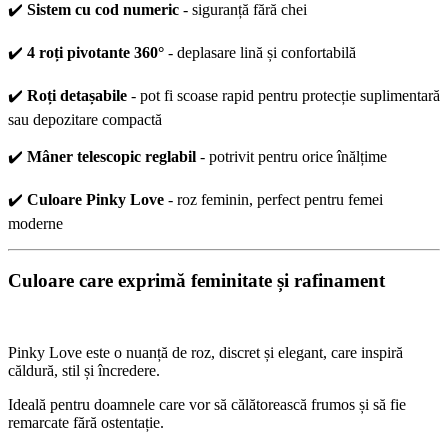
✔️
Sistem cu cod numeric
- siguranță fără chei
✔️
4 roți pivotante 360°
- deplasare lină și confortabilă
✔️
Roți detașabile
- pot fi scoase rapid pentru protecție suplimentară
sau depozitare compactă
✔️
Mâner telescopic reglabil
- potrivit pentru orice înălțime
✔️
Culoare Pinky Love
- roz feminin, perfect pentru femei
moderne
Culoare care exprimă feminitate și rafinament
Pinky Love este o nuanță de roz, discret și elegant, care inspiră
căldură, stil și încredere.
Ideală pentru doamnele care vor să călătorească frumos și să fie
remarcate fără ostentație.