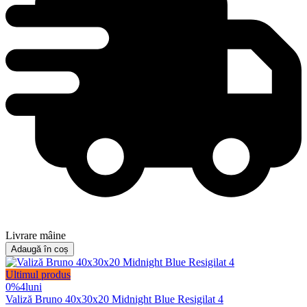
Livrare mâine
Adaugă în coș
Ultimul produs
0%
4
luni
Valiză Bruno 40x30x20 Midnight Blue Resigilat 4