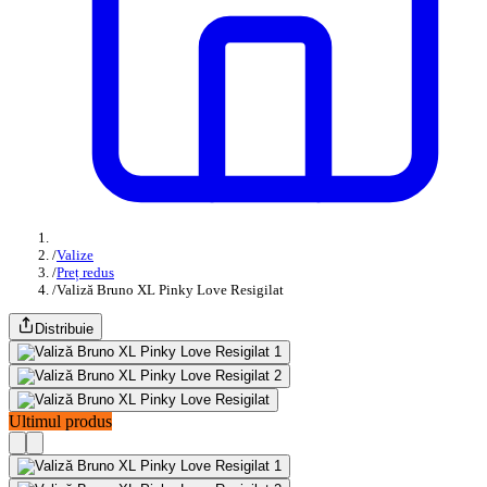
/
Valize
/
Preț redus
/
Valiză Bruno XL Pinky Love Resigilat
Distribuie
Ultimul produs