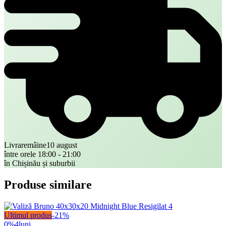
Livrare
mâine
10 august
între orele 18:00 - 21:00
în Chișinău și suburbii
Produse similare
Ultimul produs
-
21
%
0%
4
luni