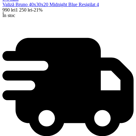
Valiză Bruno 40x30x20 Midnight Blue Resigilat 4
990
lei
1 250
lei
-
21
%
În stoc