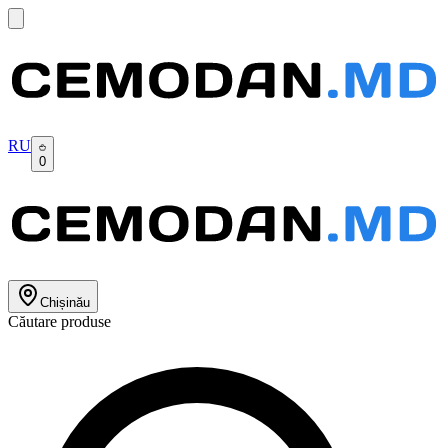
RU
0
Chișinău
Căutare produse