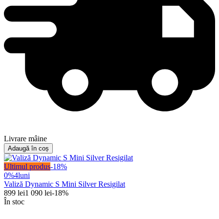
Livrare mâine
Adaugă în coș
Ultimul produs
-
18
%
0%
4
luni
Valiză Dynamic S Mini Silver Resigilat
899
lei
1 090
lei
-
18
%
În stoc