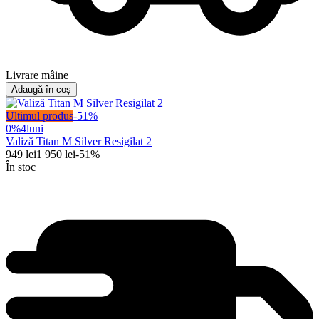
Livrare mâine
Adaugă în coș
Ultimul produs
-
51
%
0%
4
luni
Valiză Titan M Silver Resigilat 2
949
lei
1 950
lei
-
51
%
În stoc