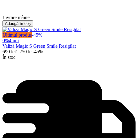
Livrare mâine
Adaugă în coș
Ultimul produs
-
45
%
0%
4
luni
Valiză Magic S Green Smile Resigilat
690
lei
1 250
lei
-
45
%
În stoc