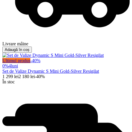
Livrare mâine
Adaugă în coș
Ultimul produs
-
40
%
0%
4
luni
Set de Valize Dynamic S Mini Gold-Silver Resigilat
1 299
lei
2 180
lei
-
40
%
În stoc