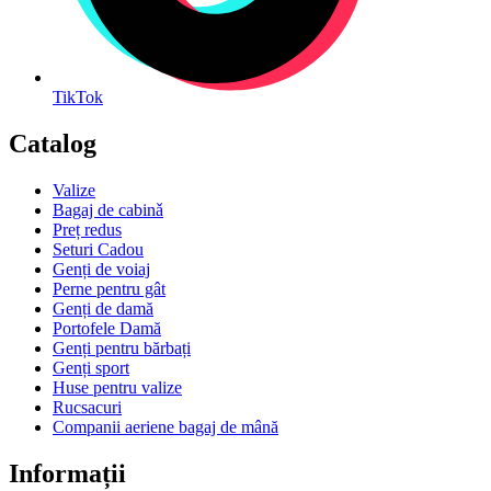
TikTok
Catalog
Valize
Bagaj de cabinǎ
Preț redus
Seturi Cadou
Genți de voiaj
Perne pentru gât
Genți de damă
Portofele Damă
Genți pentru bărbați
Genți sport
Huse pentru valize
Rucsacuri
Companii aeriene bagaj de mână
Informații