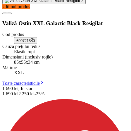
Ultimul produs
Valiză Ostin XXL Galactic Black Resigilat
Cod produs
6997213
Cauza preţului redus
Elastic rupt
Dimensiuni (inclusiv roțile)
85x55x34 cm
Mărime
XXL
Toate caracteristicile
1 690 lei, În stoc
1 690
lei
2 250
lei
-
25
%