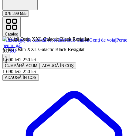
078 399 555
Catalog
Valize
Bagaj de cabinǎ
Preț redus
Seturi Cadou
Genți de voiaj
Perne
pentru gât
Valiză Ostin XXL Galactic Black Resigilat
RO
RU
1 690
lei
2 250
lei
0
CUMPĂRĂ ACUM
ADAUGĂ ÎN COȘ
1 690
lei
2 250
lei
ADAUGĂ ÎN COȘ