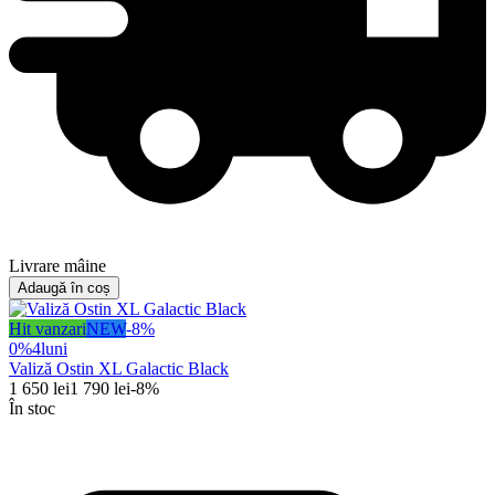
Livrare mâine
Adaugă în coș
Hit vanzari
NEW
-
8
%
0%
4
luni
Valiză Ostin XL Galactic Black
1 650
lei
1 790
lei
-
8
%
În stoc