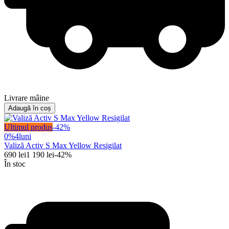
Livrare mâine
Adaugă în coș
Ultimul produs
-
42
%
0%
4
luni
Valiză Activ S Max Yellow Resigilat
690
lei
1 190
lei
-
42
%
În stoc