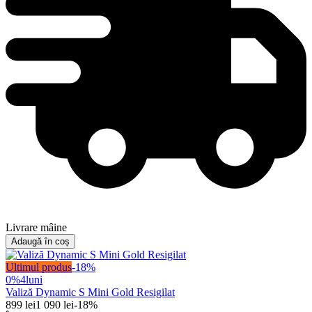
Livrare mâine
Adaugă în coș
Ultimul produs
-
18
%
0%
4
luni
Valiză Dynamic S Mini Gold Resigilat
899
lei
1 090
lei
-
18
%