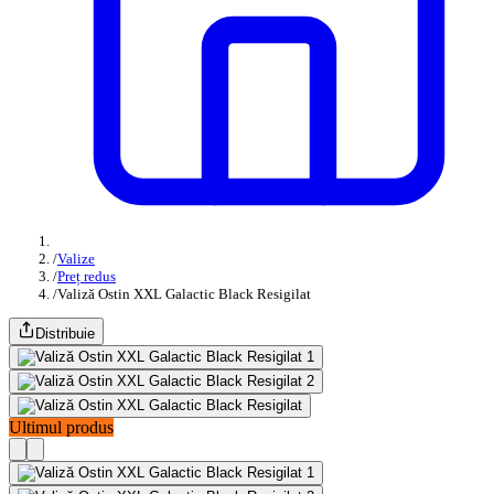
/
Valize
/
Preț redus
/
Valiză Ostin XXL Galactic Black Resigilat
Distribuie
Ultimul produs