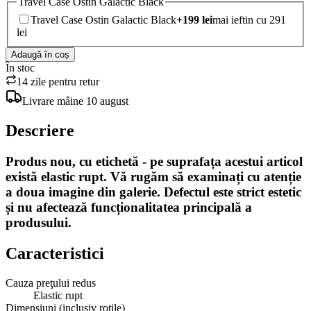
Travel Case Ostin Galactic Black
Travel Case Ostin Galactic Black
+
199
lei
mai ieftin cu 291
lei
Adaugă în coș
În stoc
14 zile pentru retur
Livrare
mâine
10 august
Descriere
Produs nou, cu etichetă - pe suprafața acestui articol
există elastic rupt
. Vă rugăm să examinați cu atenție
a doua
imagine din galerie. Defectul este strict estetic
și nu afectează funcționalitatea principală a
produsului.
Caracteristici
Cauza preţului redus
Elastic rupt
Dimensiuni (inclusiv roțile)