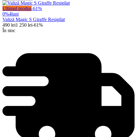
Ultimul produs
-
61
%
0%
4
luni
Valiză Magic S Giraffe Resigilat
490
lei
1 250
lei
-
61
%
În stoc