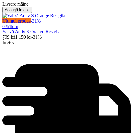
Livrare mâine
Adaugă în coș
Ultimul produs
-
31
%
0%
4
luni
Valiză Activ S Orange Resigilat
799
lei
1 150
lei
-
31
%
În stoc