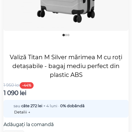
Valiză Titan M Silver mărimea M cu roți
detașabile - bagaj mediu perfect din
plastic ABS
1 950 lei
-44%
1 090 lei
sau
câte 272 lei
× 4 luni ·
0% dobândă
Detalii →
Adăugați la comandă