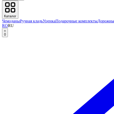
Каталог
Чемоданы
Ручная кладь
Уценка
Подарочные комплекты
Дорожны
RO
RU
0