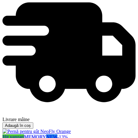
Livrare mâine
Adaugă în coș
Hit vanzari
MEMORY
NEW
-
13
%