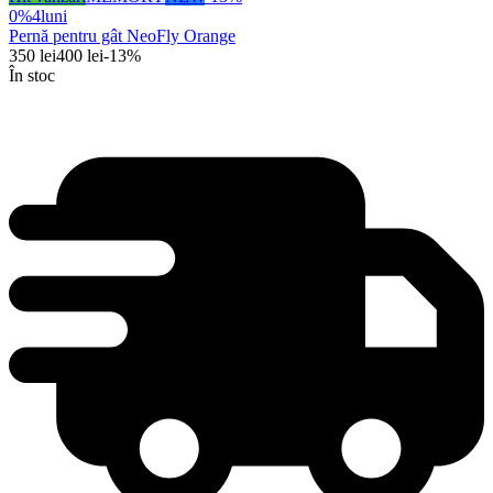
0%
4
luni
Pernă pentru gât NeoFly Orange
350
lei
400
lei
-
13
%
În stoc