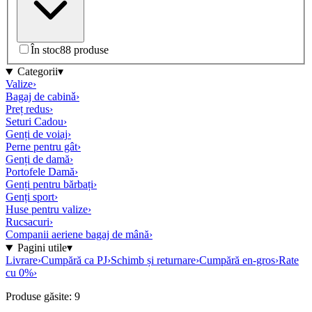
În stoc
8
8 produse
Categorii
▾
Valize
›
Bagaj de cabinǎ
›
Preț redus
›
Seturi Cadou
›
Genți de voiaj
›
Perne pentru gât
›
Genți de damă
›
Portofele Damă
›
Genți pentru bărbați
›
Genți sport
›
Huse pentru valize
›
Rucsacuri
›
Companii aeriene bagaj de mână
›
Pagini utile
▾
Livrare
›
Cumpără ca PJ
›
Schimb și returnare
›
Cumpără en-gros
›
Rate
cu 0%
›
Produse găsite: 9