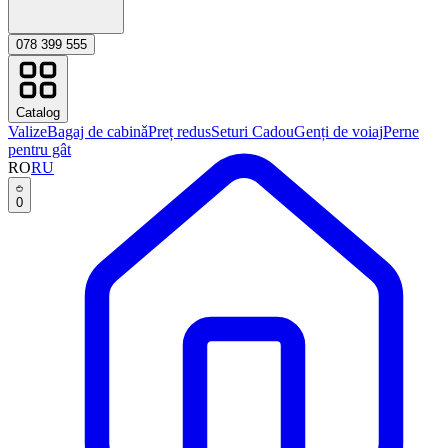
078 399 555
Catalog
Valize
Bagaj de cabinǎ
Preț redus
Seturi Cadou
Genți de voiaj
Perne
pentru gât
RO
RU
0