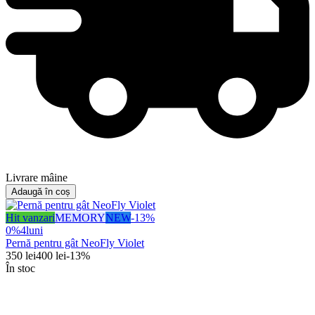
Livrare mâine
Adaugă în coș
Hit vanzari
MEMORY
NEW
-
13
%
0%
4
luni
Pernă pentru gât NeoFly Violet
350
lei
400
lei
-
13
%
În stoc