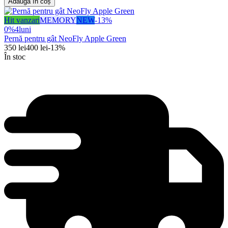
Adaugă în coș
Hit vanzari
MEMORY
NEW
-
13
%
0%
4
luni
Pernă pentru gât NeoFly Apple Green
350
lei
400
lei
-
13
%
În stoc