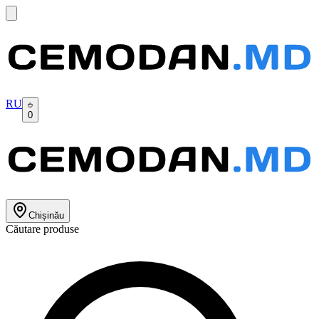
RU
0
Chișinău
Căutare produse