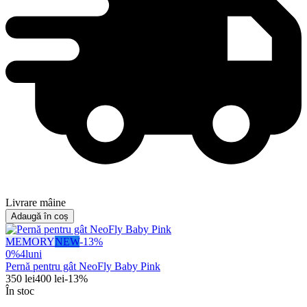
Livrare mâine
Adaugă în coș
MEMORY
NEW
-
13
%
0%
4
luni
Pernă pentru gât NeoFly Baby Pink
350
lei
400
lei
-
13
%
În stoc