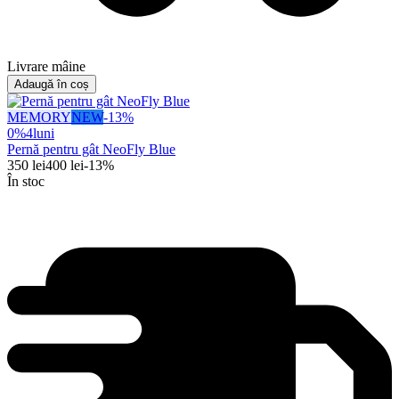
Livrare mâine
Adaugă în coș
MEMORY
NEW
-
13
%
0%
4
luni
Pernă pentru gât NeoFly Blue
350
lei
400
lei
-
13
%
În stoc