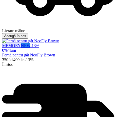
Livrare mâine
Adaugă în coș
MEMORY
NEW
-
13
%
0%
4
luni
Pernă pentru gât NeoFly Brown
350
lei
400
lei
-
13
%
În stoc