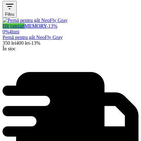
Filtru
Hit vanzari
MEMORY
-
13
%
0%
4
luni
Pernă pentru gât NeoFly Gray
350
lei
400
lei
-
13
%
În stoc