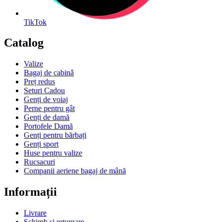
TikTok
Catalog
Valize
Bagaj de cabinǎ
Preț redus
Seturi Cadou
Genți de voiaj
Perne pentru gât
Genți de damă
Portofele Damă
Genți pentru bărbați
Genți sport
Huse pentru valize
Rucsacuri
Companii aeriene bagaj de mână
Informații
Livrare
Schimb și returnare