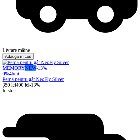
Livrare mâine
Adaugă în coș
MEMORY
NEW
-
13
%
0%
4
luni
Pernă pentru gât NeoFly Silver
350
lei
400
lei
-
13
%
În stoc