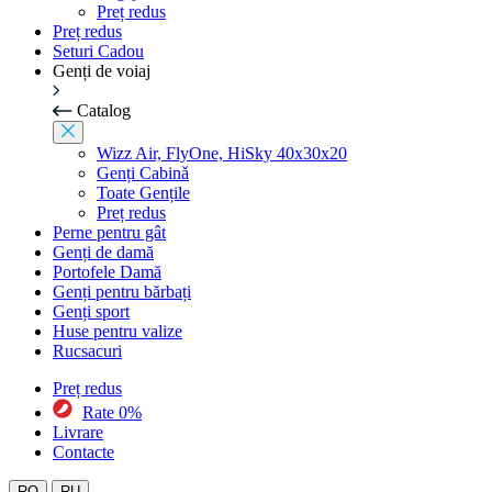
Preț redus
Preț redus
Seturi Cadou
Genți de voiaj
Catalog
Wizz Air, FlyOne, HiSky 40x30x20
Genți Cabinǎ
Toate Gențile
Preț redus
Perne pentru gât
Genți de damă
Portofele Damă
Genți pentru bărbați
Genți sport
Huse pentru valize
Rucsacuri
Preț redus
Rate 0%
Livrare
Contacte
RO
RU