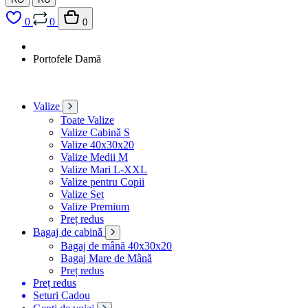
0
0
0
Portofele Damă
Valize
Toate Valize
Valize Cabinǎ S
Valize 40x30x20
Valize Medii M
Valize Mari L-XXL
Valize pentru Copii
Valize Set
Valize Premium
Preț redus
Bagaj de cabinǎ
Bagaj de mână 40x30x20
Bagaj Mare de Mânǎ
Preț redus
Preț redus
Seturi Cadou