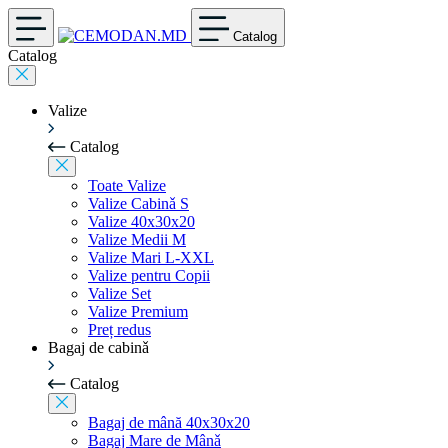
Catalog
Catalog
Valize
Catalog
Toate Valize
Valize Cabinǎ S
Valize 40x30x20
Valize Medii M
Valize Mari L-XXL
Valize pentru Copii
Valize Set
Valize Premium
Preț redus
Bagaj de cabinǎ
Catalog
Bagaj de mână 40x30x20
Bagaj Mare de Mânǎ