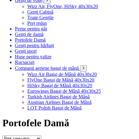
Genți de voiaj
Wizz Air, FlyOne, HiSky 40x30x20
Genți Cabinǎ
Toate Gențile
Preț redus
Perne pentru gât
Genți de damă
Portofele Damă
Genți pentru bărbați
Genți sport
Huse pentru valize
Rucsacuri
Companii aeriene bagaj de mână
Wizz Air Bagaj de Mânǎ 40x30x20
FlyOne Bagaj de Mânǎ 40x30x20
HiSky Bagaj de Mânǎ 40x30x20
Eurowings Bagaj de Mânǎ 40x30x25
Turkish Airlines Bagaj de Mânǎ
Austrian Airlines Bagaj de Mânǎ
LOT Polish Bagaj de Mânǎ
Portofele Damă