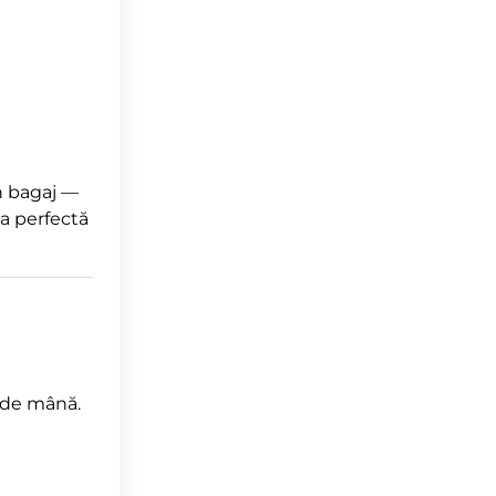
n bagaj —
ea perfectă
j de mână.