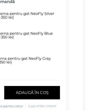
comandă
erna pentru gat NeoFly Silver
+350 lei)
erna pentru gat NeoFly Blue
+350 lei)
rna pentru gat NeoFly Gray
350 lei)
ADAUGǍ ÎN COȘ
ile pentru retur
Cod: KT591-00947