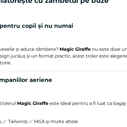
ălătorește cu zâmbetul pe buze
 pentru copii și nu numai
ră veselie și aduce zâmbete?
Magic Giraffe
nu este doar u
ign jucăuș și un format practic, acest troler este aleger
torie.
mpaniilor aeriene
trolerul
Magic Giraffe
este ideal pentru a fi luat ca baga
 ✅ Tailwind, ✅ MGA și multe altele.