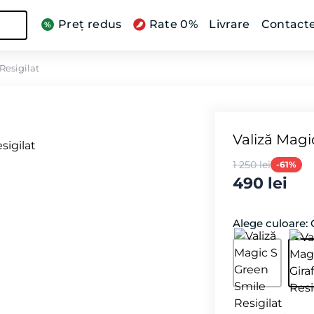
Preț redus
Rate 0%
Livrare
Contact
 Resigilat
Valiză Magic
1 250 lei
-61%
490 lei
Alege culoare: 