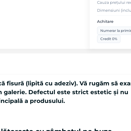
Cauza preţului red
Dimensiuni (inclu
Achitare
Numerar la primi
Credit 0%
ă fisură (lipită cu adeziv). Vă rugăm să ex
galerie. Defectul este strict estetic și nu
incipală a produsului.