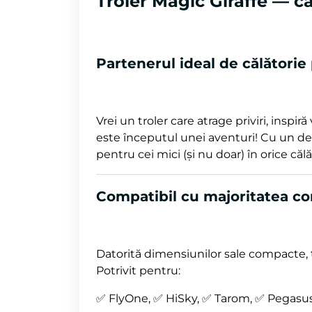
Troler Magic Giraffe — c
Partenerul ideal de călătorie
Vrei un troler care atrage priviri, inspi
este începutul unei aventuri! Cu un des
pentru cei mici (și nu doar) în orice călă
Compatibil cu majoritatea co
Datorită dimensiunilor sale compacte, 
Potrivit pentru:
✅ FlyOne, ✅ HiSky, ✅ Tarom, ✅ Pegasus,