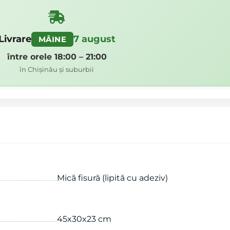
Livrare
7 august
MÂINE
între orele 18:00 – 21:00
în Chișinău și suburbii
Mică fisură (lipită cu adeziv)
45x30x23 cm