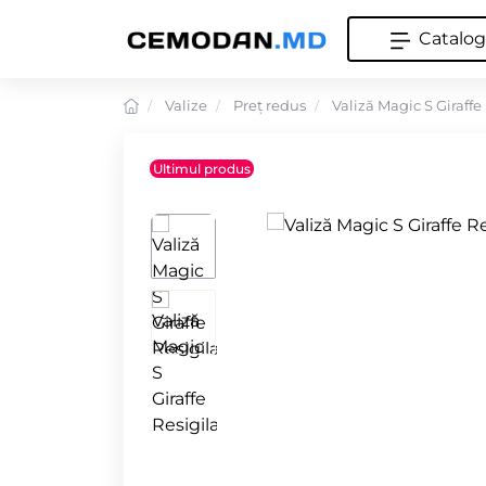
Catalog
Valize
Preț redus
Valiză Magic S Giraffe
Ultimul produs