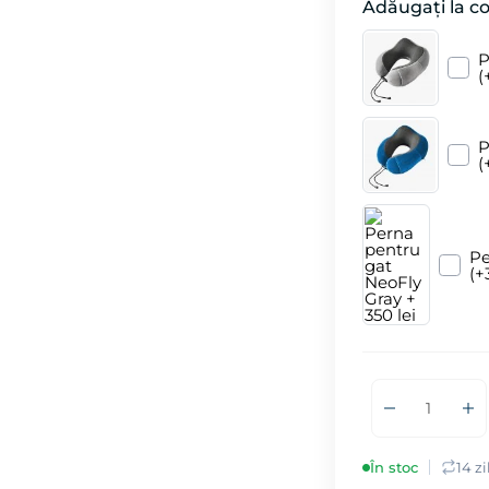
Adăugați la 
P
(
P
(
Pe
(+
În stoc
14 z