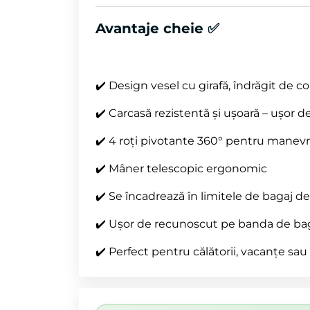
Avantaje cheie ✅
✔️ Design vesel cu girafă, îndrăgit de co
✔️ Carcasă rezistentă și ușoară – ușor d
✔️ 4 roți pivotante 360° pentru manevr
✔️ Mâner telescopic ergonomic
✔️ Se încadrează în limitele de bagaj d
✔️ Ușor de recunoscut pe banda de ba
✔️ Perfect pentru călătorii, vacanțe sa