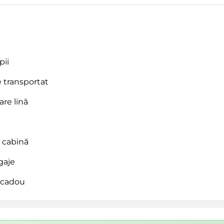
pii
e transportat
are lină
e cabină
gaje
u cadou