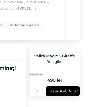
us: Mică fisură (lipită cu adeziv)
siv roțile): 45x30x23 cm
re
Card bancar la primire
Valiză Magic S Giraffe
Resigilat
aminați
1 250 lei
490 lei
ADAUGǍ ÎN COȘ