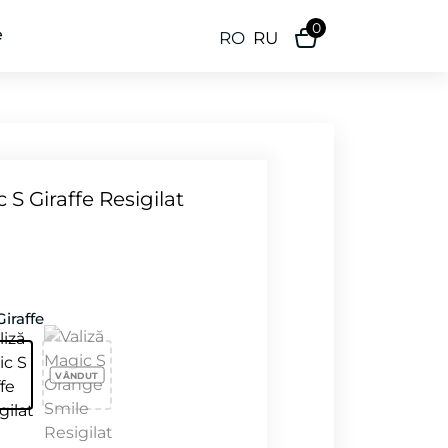
0
e
RO
RU
 S Giraffe Resigilat
Giraffe