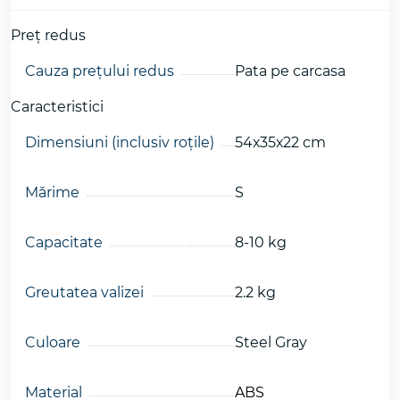
Preţ redus
Cauza preţului redus
Pata pe carcasa
Caracteristici
Dimensiuni (inclusiv roțile)
54х35х22 cm
Mǎrime
S
Capacitate
8-10 kg
Greutatea valizei
2.2 kg
Culoare
Steel Gray
Material
ABS