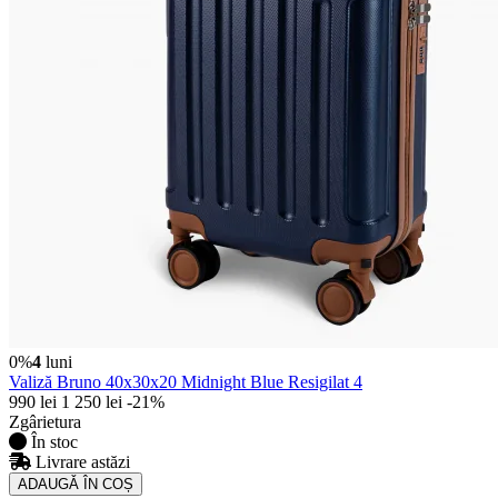
0%
4
luni
Valiză Bruno 40x30x20 Midnight Blue Resigilat 4
990 lei
1 250 lei
-21%
Zgârietura
În stoc
Livrare astăzi
ADAUGǍ ÎN COȘ