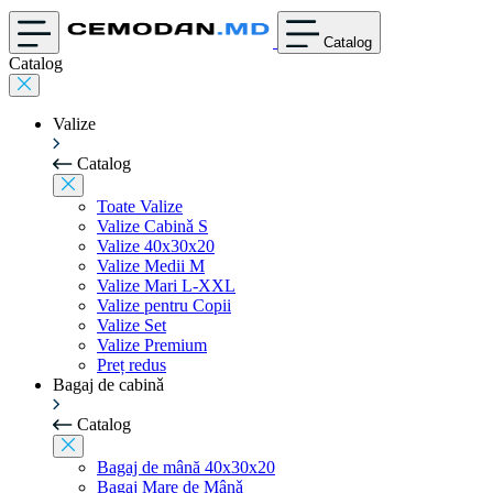
Catalog
Catalog
Valize
Catalog
Toate Valize
Valize Cabinǎ S
Valize 40x30x20
Valize Medii M
Valize Mari L-XXL
Valize pentru Copii
Valize Set
Valize Premium
Preț redus
Bagaj de cabinǎ
Catalog
Bagaj de mână 40x30x20
Bagaj Mare de Mânǎ