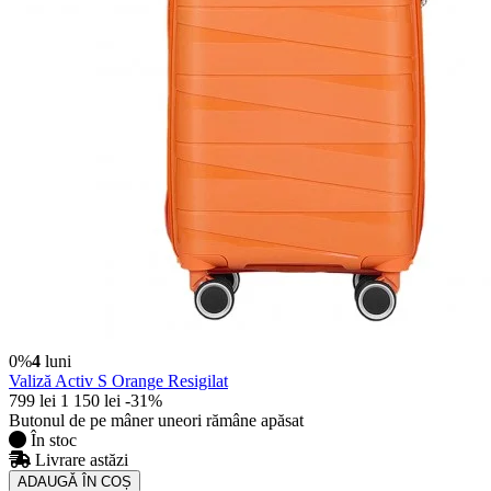
0%
4
luni
Valiză Activ S Orange Resigilat
799 lei
1 150 lei
-31%
Butonul de pe mâner uneori rămâne apăsat
În stoc
Livrare astăzi
ADAUGǍ ÎN COȘ