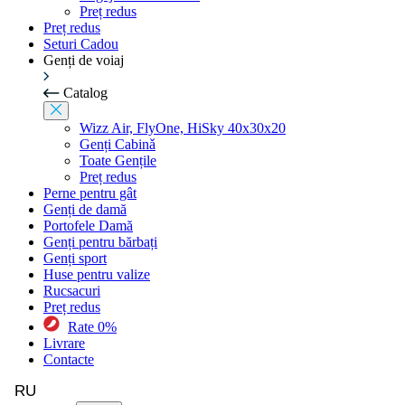
Preț redus
Preț redus
Seturi Cadou
Genți de voiaj
Catalog
Wizz Air, FlyOne, HiSky 40x30x20
Genți Cabinǎ
Toate Gențile
Preț redus
Perne pentru gât
Genți de damă
Portofele Damă
Genți pentru bărbați
Genți sport
Huse pentru valize
Rucsacuri
Preț redus
Rate 0%
Livrare
Contacte
RU