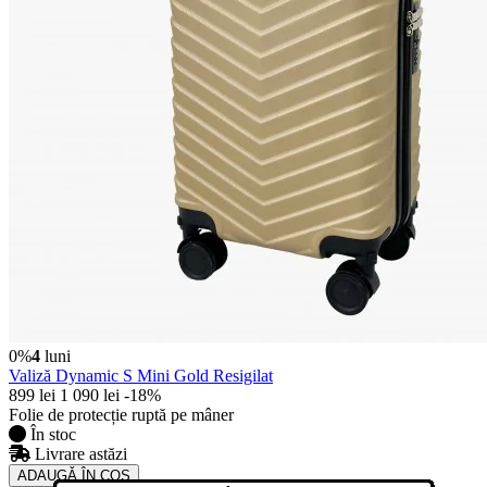
0%
4
luni
Valiză Dynamic S Mini Gold Resigilat
899 lei
1 090 lei
-18%
Folie de protecție ruptă pe mâner
În stoc
Livrare astăzi
ADAUGǍ ÎN COȘ