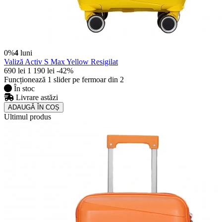
0%
4
luni
Valiză Activ S Max Yellow Resigilat
690 lei
1 190 lei
-42%
Funcționează 1 slider pe fermoar din 2
În stoc
Livrare astăzi
ADAUGǍ ÎN COȘ
Ultimul produs