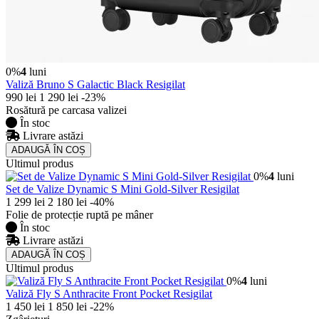
0%
4
luni
Valiză Bruno S Galactic Black Resigilat
990 lei
1 290 lei
-23%
Rosătură pe carcasa valizei
În stoc
Livrare astăzi
ADAUGǍ ÎN COȘ
Ultimul produs
0%
4
luni
Set de Valize Dynamic S Mini Gold-Silver Resigilat
1 299 lei
2 180 lei
-40%
Folie de protecție ruptă pe mâner
În stoc
Livrare astăzi
ADAUGǍ ÎN COȘ
Ultimul produs
0%
4
luni
Valiză Fly S Anthracite Front Pocket Resigilat
1 450 lei
1 850 lei
-22%