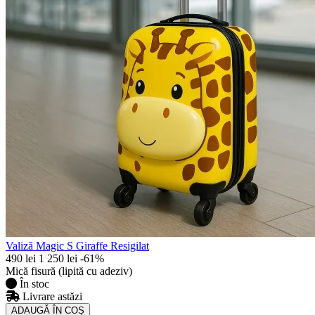
Valiză Magic S Giraffe Resigilat
490 lei
1 250 lei
-61%
Mică fisură (lipită cu adeziv)
În stoc
Livrare astăzi
ADAUGǍ ÎN COȘ