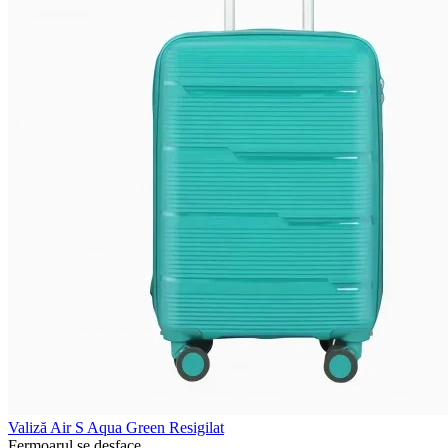
Valiză Air S Aqua Green Resigilat
Fermoarul se desface