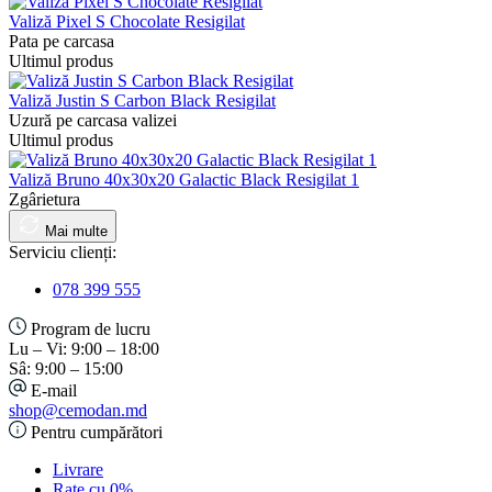
Valiză Pixel S Chocolate Resigilat
Pata pe carcasa
Ultimul produs
Valiză Justin S Carbon Black Resigilat
Uzură pe carcasa valizei
Ultimul produs
Valiză Bruno 40x30x20 Galactic Black Resigilat 1
Zgârietura
Mai multe
Serviciu clienți:
078 399 555
Program de lucru
Lu – Vi: 9:00 – 18:00
Sâ: 9:00 – 15:00
E-mail
shop@cemodan.md
Pentru cumpărători
Livrare
Rate cu 0%