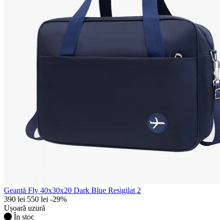
Geantă Fly 40x30x20 Dark Blue Resigilat 2
390 lei
550 lei
-29%
Ușoară uzură
În stoc