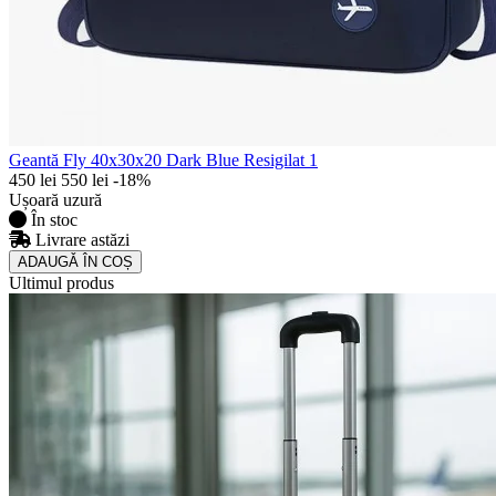
Geantă Fly 40x30x20 Dark Blue Resigilat 1
450 lei
550 lei
-18%
Ușoară uzură
În stoc
Livrare astăzi
ADAUGǍ ÎN COȘ
Ultimul produs