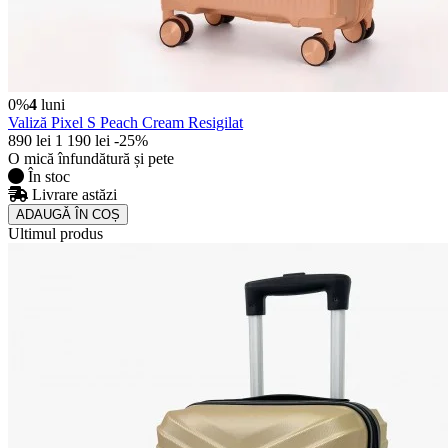
0%
4
luni
Valiză Pixel S Peach Cream Resigilat
890 lei
1 190 lei
-25%
O mică înfundătură și pete
În stoc
Livrare astăzi
ADAUGǍ ÎN COȘ
Ultimul produs