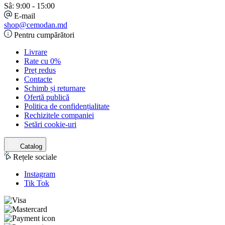
Sâ: 9:00 - 15:00
E-mail
shop@cemodan.md
Pentru cumpărători
Livrare
Rate cu 0%
Preț redus
Contacte
Schimb și returnare
Ofertă publică
Politica de confidențialitate
Rechizitele companiei
Setări cookie-uri
Catalog
Rețele sociale
Instagram
Tik Tok