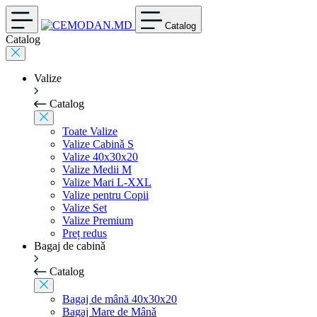
Catalog
Catalog
Valize
Catalog
Toate Valize
Valize Cabinǎ S
Valize 40x30x20
Valize Medii M
Valize Mari L-XXL
Valize pentru Copii
Valize Set
Valize Premium
Preț redus
Bagaj de cabinǎ
Catalog
Bagaj de mână 40x30x20
Bagaj Mare de Mânǎ