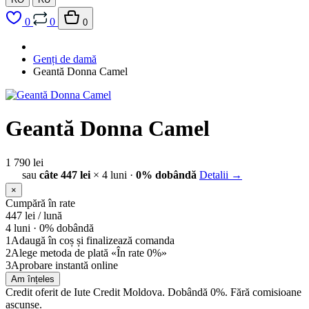
0
0
0
Genți de damă
Geantă Donna Camel
Geantă Donna Camel
1 790 lei
sau
câte 447 lei
× 4 luni ·
0% dobândă
Detalii →
×
Cumpără în rate
447
lei / lună
4 luni ·
0% dobândă
1
Adaugă în coș și finalizează comanda
2
Alege metoda de plată «În rate 0%»
3
Aprobare instantă online
Am înțeles
Credit oferit de Iute Credit Moldova. Dobândă 0%. Fără comisioane
ascunse.