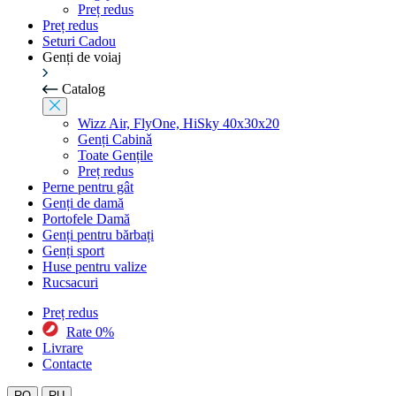
Preț redus
Preț redus
Seturi Cadou
Genți de voiaj
Catalog
Wizz Air, FlyOne, HiSky 40x30x20
Genți Cabinǎ
Toate Gențile
Preț redus
Perne pentru gât
Genți de damă
Portofele Damă
Genți pentru bărbați
Genți sport
Huse pentru valize
Rucsacuri
Preț redus
Rate 0%
Livrare
Contacte
RO
RU