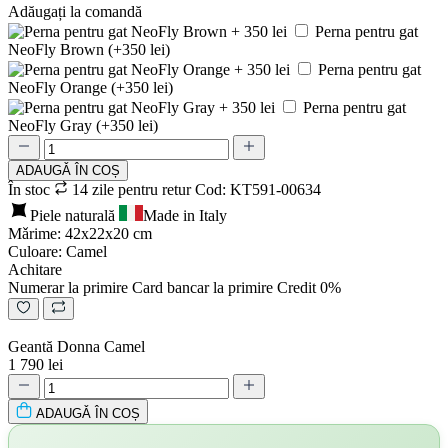
Adăugați la comandă
Perna pentru gat
NeoFly Brown (+350 lei)
Perna pentru gat
NeoFly Orange (+350 lei)
Perna pentru gat
NeoFly Gray (+350 lei)
ADAUGǍ ÎN COȘ
În stoc
14 zile pentru retur
Cod: KT591-00634
Piele naturală
Made in Italy
Mǎrime: 42х22x20 cm
Culoare: Camel
Achitare
Numerar la primire
Card bancar la primire
Credit 0%
Geantă Donna Camel
1 790 lei
ADAUGǍ ÎN COȘ