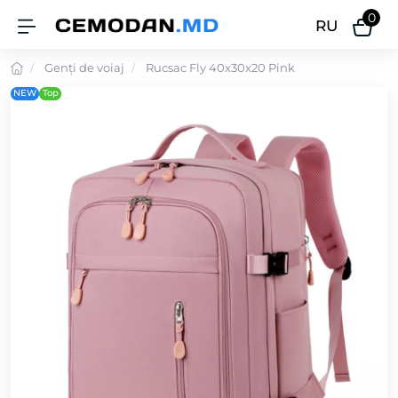
0
RU
Genți de voiaj
Rucsac Fly 40x30x20 Pink
NEW
Top