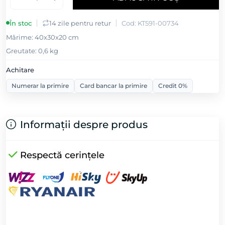
În stoc
14 zile pentru retur
Cod: KT591-00734
Mǎrime: 40x30x20 cm
Greutate: 0,6 kg
Achitare
Numerar la primire
Card bancar la primire
Credit 0%
Informații despre produs
Respectă cerințele