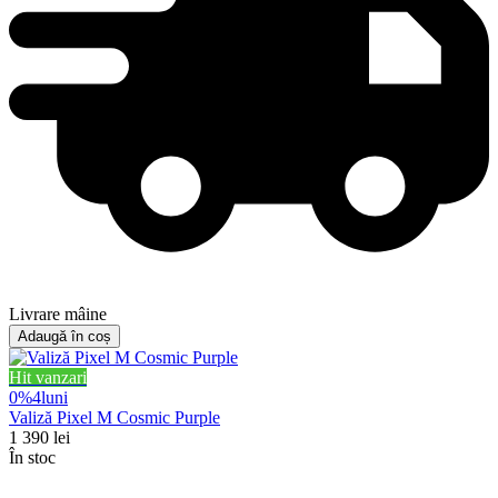
Livrare mâine
Adaugă în coș
Hit vanzari
0%
4
luni
Valiză Pixel M Cosmic Purple
1 390
lei
În stoc