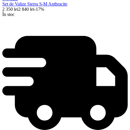
Set de Valize Sierra S-M Anthracite
2 350
lei
2 840
lei
-
17
%
În stoc