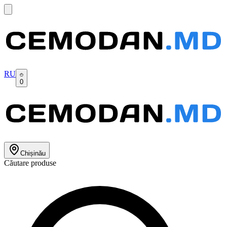
RU
0
Chișinău
Căutare produse