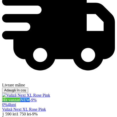
Livrare mâine
Adaugă în coș
Hit vanzari
NEW
-
9
%
0%
4
luni
Valiză Next XL Rose Pink
1 590
lei
1 750
lei
-
9
%