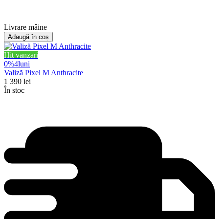
Livrare mâine
Adaugă în coș
Hit vanzari
0%
4
luni
Valiză Pixel M Anthracite
1 390
lei
În stoc