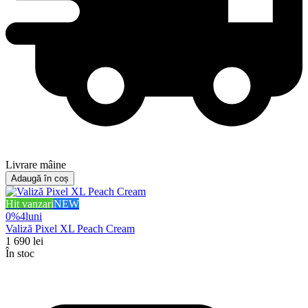
Livrare mâine
Adaugă în coș
Hit vanzari
NEW
0%
4
luni
Valiză Pixel XL Peach Cream
1 690
lei
În stoc