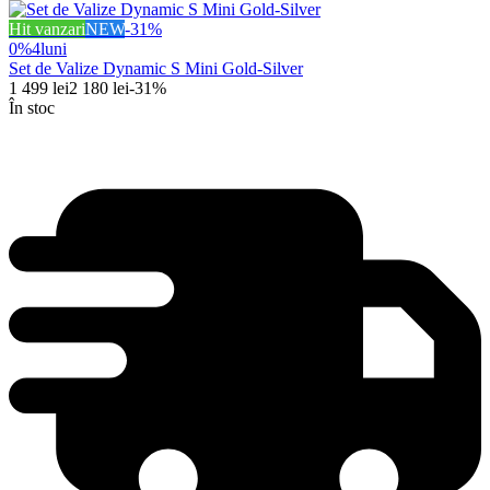
Hit vanzari
NEW
-
31
%
0%
4
luni
Set de Valize Dynamic S Mini Gold-Silver
1 499
lei
2 180
lei
-
31
%
În stoc