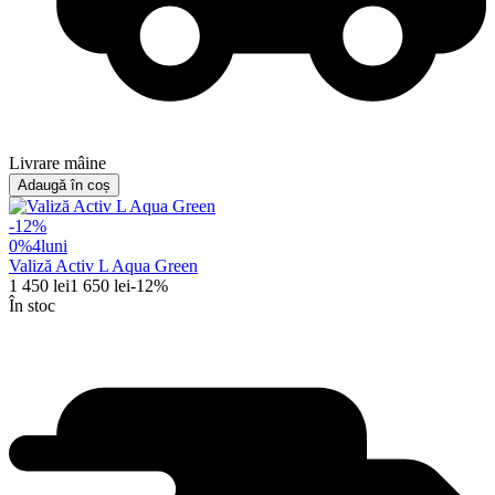
Livrare mâine
Adaugă în coș
-
12
%
0%
4
luni
Valiză Activ L Aqua Green
1 450
lei
1 650
lei
-
12
%
În stoc