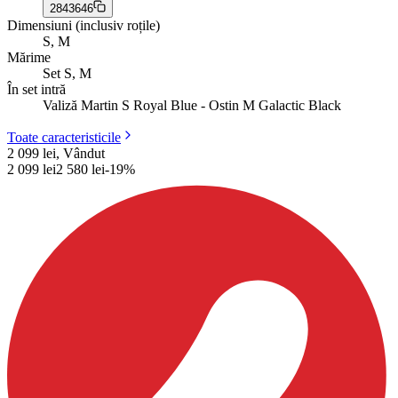
2843646
Dimensiuni (inclusiv roțile)
S, M
Mărime
Set S, M
În set intră
Valiză Martin S Royal Blue - Ostin M Galactic Black
Toate caracteristicile
2 099 lei, Vândut
2 099
lei
2 580
lei
-
19
%