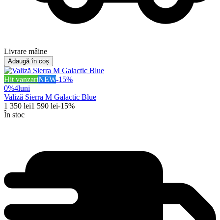
Livrare mâine
Adaugă în coș
Hit vanzari
NEW
-
15
%
0%
4
luni
Valiză Sierra M Galactic Blue
1 350
lei
1 590
lei
-
15
%
În stoc