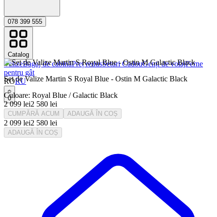
078 399 555
Catalog
Valize
Bagaj de cabină
Preț redus
Seturi Cadou
Genți de voiaj
Perne
pentru gât
Set de Valize Martin S Royal Blue - Ostin M Galactic Black
RO
RU
Culoare
:
Royal Blue / Galactic Black
0
2 099
lei
2 580
lei
CUMPĂRĂ ACUM
ADAUGĂ ÎN COȘ
2 099
lei
2 580
lei
ADAUGĂ ÎN COȘ