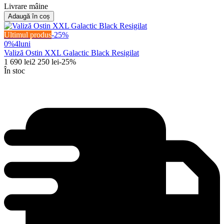
Livrare mâine
Adaugă în coș
Ultimul produs
-
25
%
0%
4
luni
Valiză Ostin XXL Galactic Black Resigilat
1 690
lei
2 250
lei
-
25
%
În stoc