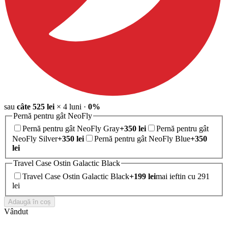
sau
câte
525
lei
×
4
luni
·
0%
Pernă pentru gât NeoFly
Pernă pentru gât NeoFly Gray
+
350
lei
Pernă pentru gât
NeoFly Silver
+
350
lei
Pernă pentru gât NeoFly Blue
+
350
lei
Travel Case Ostin Galactic Black
Travel Case Ostin Galactic Black
+
199
lei
mai ieftin cu 291
lei
Adaugă în coș
Vândut