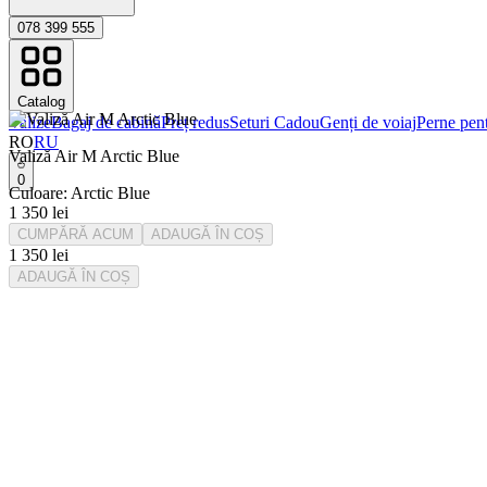
078 399 555
Catalog
Valize
Bagaj de cabinǎ
Preț redus
Seturi Cadou
Genți de voiaj
Perne pent
RO
RU
Valiză Air M Arctic Blue
0
Culoare
:
Arctic Blue
1 350
lei
CUMPĂRĂ ACUM
ADAUGĂ ÎN COȘ
1 350
lei
ADAUGĂ ÎN COȘ