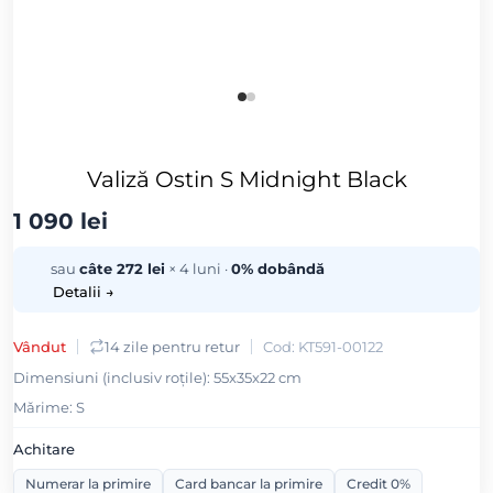
Valiză Ostin S Midnight Black
1 090 lei
sau
câte 272 lei
× 4 luni ·
0% dobândă
Detalii →
Vândut
14 zile pentru retur
Cod: KT591-00122
Dimensiuni (inclusiv roțile): 55x35x22 cm
Mǎrime: S
Achitare
Numerar la primire
Card bancar la primire
Credit 0%