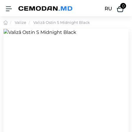
0
RU
Valize
Valiză Ostin S Midnight Black