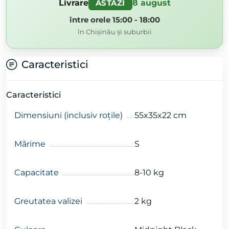
Livrare
8 august
ASTĂZI
între orele 15:00 - 18:00
în Chișinău și suburbii
Caracteristici
Caracteristici
Dimensiuni (inclusiv roțile)
55x35x22 cm
Mǎrime
S
Capacitate
8-10 kg
Greutatea valizei
2 kg