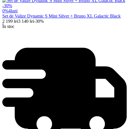
-
30
%
0%
4
luni
Set de Valize Dynamic S Mini Silver + Bruno XL Galactic Black
2 199
lei
3 140
lei
-
30
%
În stoc