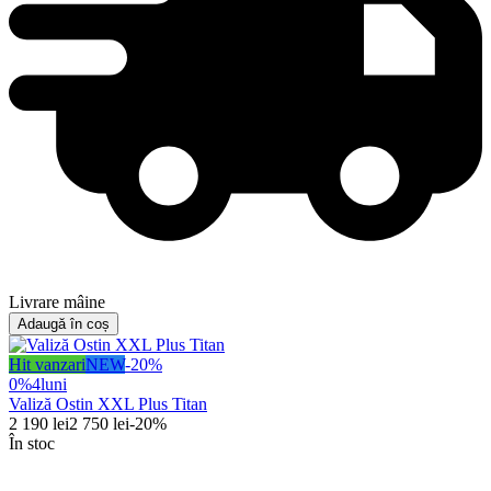
Livrare mâine
Adaugă în coș
Hit vanzari
NEW
-
20
%
0%
4
luni
Valiză Ostin XXL Plus Titan
2 190
lei
2 750
lei
-
20
%
În stoc