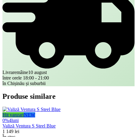
Livrare
mâine
10 august
între orele 18:00 - 21:00
în Chișinău și suburbii
Produse similare
Hit vanzari
NEW
0%
4
luni
Valiză Ventura S Steel Blue
1 149
lei
În stoc