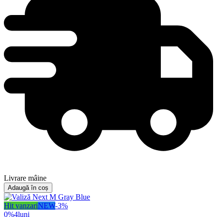
Livrare mâine
Adaugă în coș
Hit vanzari
NEW
-
3
%
0%
4
luni