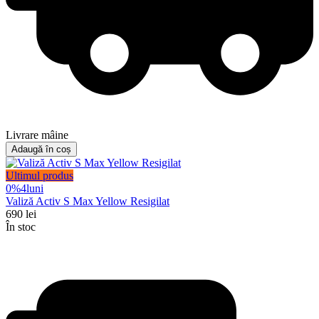
Livrare mâine
Adaugă în coș
Ultimul produs
0%
4
luni
Valiză Activ S Max Yellow Resigilat
690
lei
În stoc