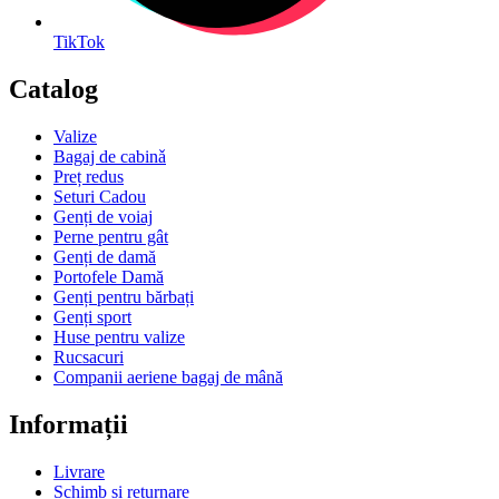
TikTok
Catalog
Valize
Bagaj de cabinǎ
Preț redus
Seturi Cadou
Genți de voiaj
Perne pentru gât
Genți de damă
Portofele Damă
Genți pentru bărbați
Genți sport
Huse pentru valize
Rucsacuri
Companii aeriene bagaj de mână
Informații
Livrare
Schimb și returnare