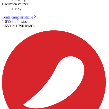
Greutatea valizei
3.9 kg
Toate caracteristicile
1 650 lei, În stoc
1 650
lei
1 790
lei
-
8
%