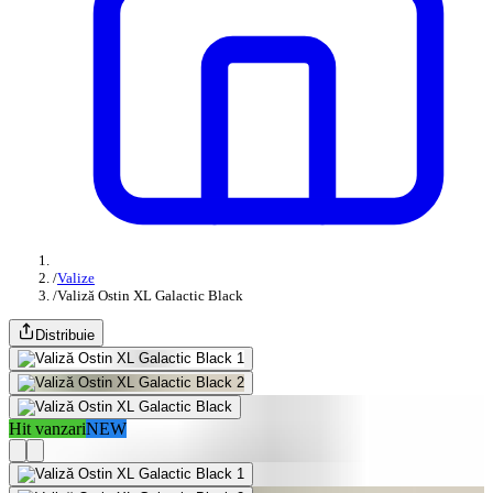
/
Valize
/
Valiză Ostin XL Galactic Black
Distribuie
Hit vanzari
NEW