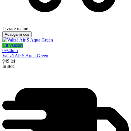
Livrare mâine
Adaugă în coș
Hit vanzari
0%
4
luni
Valiză Air S Aqua Green
949
lei
În stoc