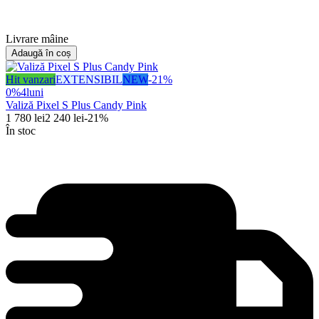
Livrare mâine
Adaugă în coș
Hit vanzari
EXTENSIBIL
NEW
-
21
%
0%
4
luni
Valiză Pixel S Plus Candy Pink
1 780
lei
2 240
lei
-
21
%
În stoc