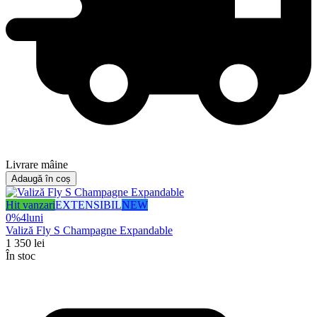
Livrare mâine
Adaugă în coș
Hit vanzari
EXTENSIBIL
NEW
0%
4
luni
Valiză Fly S Champagne Expandable
1 350
lei
În stoc