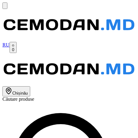
RU
0
Chișinău
Căutare produse