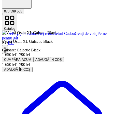
078 399 555
Catalog
Valize
Bagaj de cabinǎ
Preț redus
Seturi Cadou
Genți de voiaj
Perne
pentru gât
Valiză Ostin XL Galactic Black
RO
RU
Culoare
:
Galactic Black
0
1 650
lei
1 790
lei
CUMPĂRĂ ACUM
ADAUGĂ ÎN COȘ
1 650
lei
1 790
lei
ADAUGĂ ÎN COȘ