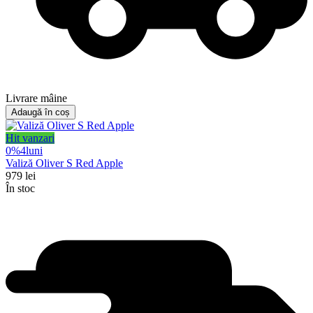
Livrare mâine
Adaugă în coș
Hit vanzari
0%
4
luni
Valiză Oliver S Red Apple
979
lei
În stoc