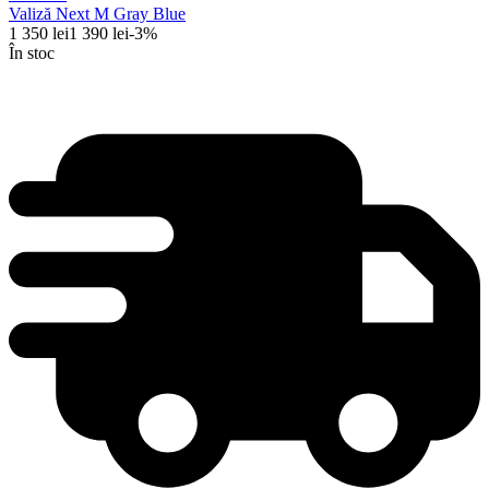
Valiză Next M Gray Blue
1 350
lei
1 390
lei
-
3
%
În stoc