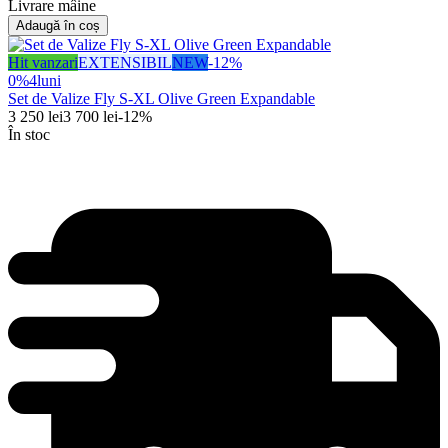
Livrare mâine
Adaugă în coș
Hit vanzari
EXTENSIBIL
NEW
-
12
%
0%
4
luni
Set de Valize Fly S-XL Olive Green Expandable
3 250
lei
3 700
lei
-
12
%
În stoc