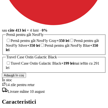
sau
câte
413
lei
×
4
luni
·
0%
Pernă pentru gât NeoFly
Pernă pentru gât NeoFly Gray
+
350
lei
Pernă pentru gât
NeoFly Silver
+
350
lei
Pernă pentru gât NeoFly Blue
+
350
lei
Travel Case Ostin Galactic Black
Travel Case Ostin Galactic Black
+
199
lei
mai ieftin cu 291
lei
Adaugă în coș
În stoc
14 zile pentru retur
Livrare
mâine
10 august
Caracteristici