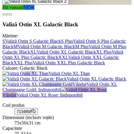
Hit vanzari
NEW
Valiză Ostin XL Galactic Black
Mărime:
S
Valiză Ostin S Galactic Black
S Plus
Valiză Ostin S Plus Galactic
Black
M
Valiză Ostin M Galactic Black
M Plus
Valiză Ostin M Plus
Galactic Black
XL
Valiză Ostin XL Galactic Black
XL Plus
Valiză
Ostin XL Plus Galactic Black
XXL
Valiză Ostin XXL Galactic
Black
XXL Plus
Valiză Ostin XXL Plus Galactic Black
Culoare:
Galactic Black
Valiză Ostin XL Titan
Valiză Ostin XL Galactic Black
Vândut
Valiză Ostin XL
Champagne Gold
: Indisponibil
Vândut
Valiză Ostin XL Rose
: Indisponibil
Cod produs
7134858
Dimensiuni (inclusiv roțile)
75x50x31 cm
Capacitate
25-32 kg