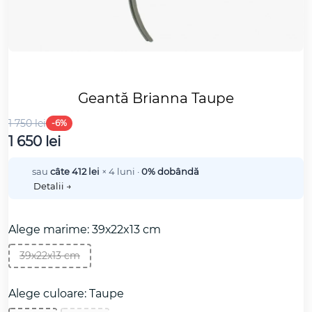
Geantă Brianna Taupe
1 750 lei
-6%
1 650 lei
sau
câte 412 lei
× 4 luni ·
0% dobândă
Detalii →
Alege marime: 39х22x13 cm
39х22x13 cm
Alege culoare: Taupe