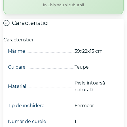
în Chișinău și suburbii
Caracteristici
Caracteristici
Mǎrime
39х22x13 cm
Culoare
Taupe
Piele întoarsă
Material
naturală
Tip de închidere
Fermoar
Număr de curele
1