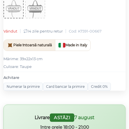
Vândut
14 zile pentru retur
Cod: KT591-00667
Piele întoarsă naturală
Made in Italy
Mǎrime: 39х22x13 cm
Culoare: Taupe
Achitare
Numerar la primire
Card bancar la primire
Credit 0%
Livrare
7 august
ASTĂZI
între orele 18:00 - 21:00