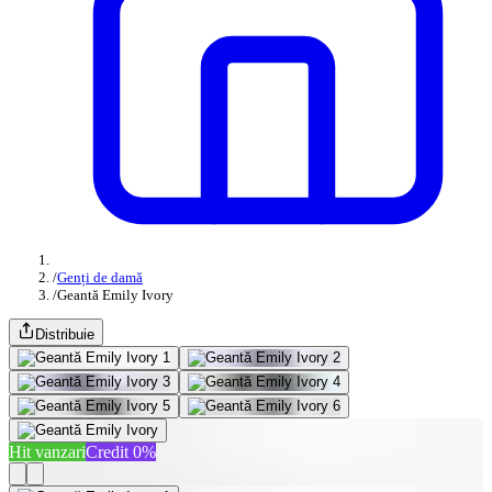
/
Genți de damă
/
Geantă Emily Ivory
Distribuie
Hit vanzari
Credit 0%