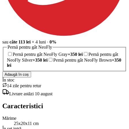
sau
câte
113
lei
×
4
luni
·
0%
Pernă pentru gât NeoFly
Pernă pentru gât NeoFly Gray
+
350
lei
Pernă pentru gât
NeoFly Silver
+
350
lei
Pernă pentru gât NeoFly Brown
+
350
lei
Adaugă în coș
În stoc
14 zile pentru retur
Livrare
astăzi
10 august
Caracteristici
Mărime
25x20x11 cm
În set intră