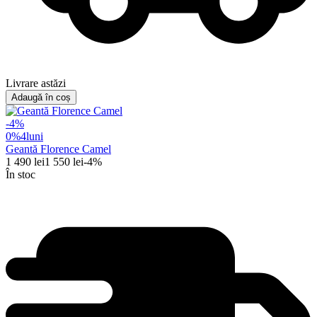
Livrare astăzi
Adaugă în coș
-
4
%
0%
4
luni
Geantă Florence Camel
1 490
lei
1 550
lei
-
4
%
În stoc