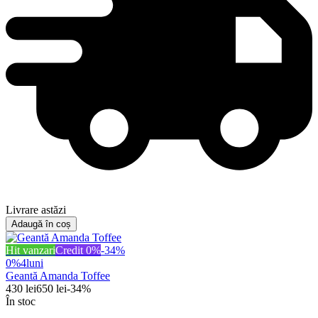
Livrare astăzi
Adaugă în coș
Hit vanzari
Credit 0%
-
34
%
0%
4
luni
Geantă Amanda Toffee
430
lei
650
lei
-
34
%
În stoc