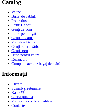
Catalog
Valize
Bagaj de cabină
Preț redus
Seturi Cadou
Genți de voiaj
Perne pentru gât
Genți de damă
Portofele Damă
Genți pentru bărbați
Genți sport
Huse pentru valize
Rucsacuri
Companii aeriene bagaj de mână
Informații
Livrare
Schimb și returnare
Rate 0%
Ofertă publică
Politica de confidențialitate
Contacte