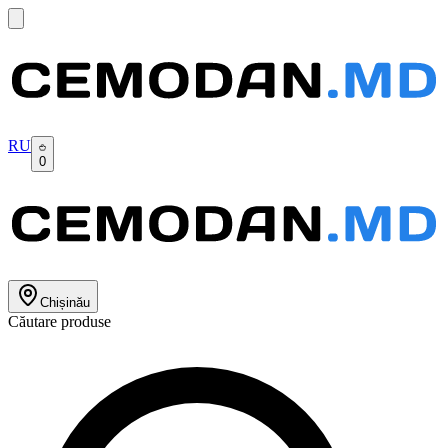
RU
0
Chișinău
Căutare produse