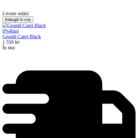
Livrare astăzi
Adaugă în coș
0%
4
luni
Geantă Capri Black
1 550
lei
În stoc