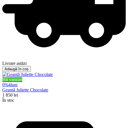
Livrare astăzi
Adaugă în coș
Hit vanzari
0%
4
luni
Geantă Juliette Chocolate
1 850
lei
În stoc