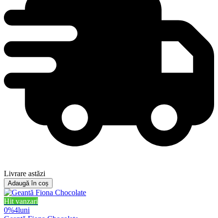
Livrare astăzi
Adaugă în coș
Hit vanzari
0%
4
luni