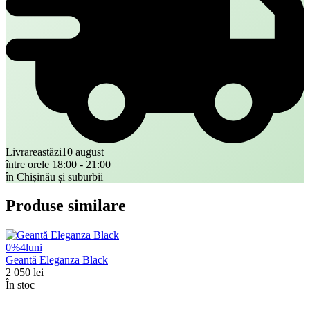
Livrare
astăzi
10 august
între orele 18:00 - 21:00
în Chișinău și suburbii
Produse similare
0%
4
luni
Geantă Eleganza Black
2 050
lei
În stoc