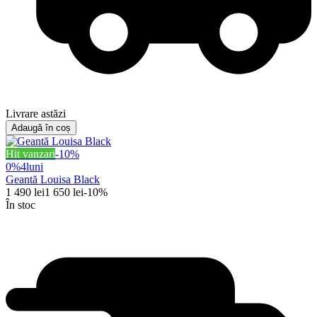
Livrare astăzi
Adaugă în coș
Hit vanzari
-
10
%
0%
4
luni
Geantă Louisa Black
1 490
lei
1 650
lei
-
10
%
În stoc