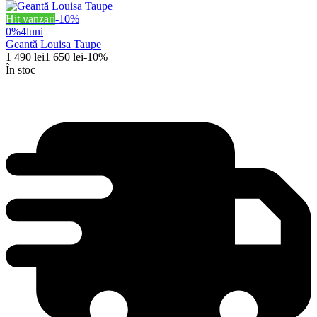
Hit vanzari
-
10
%
0%
4
luni
Geantă Louisa Taupe
1 490
lei
1 650
lei
-
10
%
În stoc