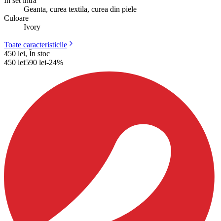
În set intră
Geanta, curea textila, curea din piele
Culoare
Ivory
Toate caracteristicile
450 lei, În stoc
450
lei
590
lei
-
24
%