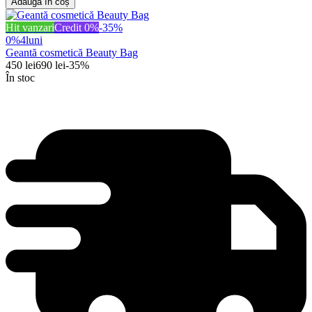
Adaugă în coș
Hit vanzari
Credit 0%
-
35
%
0%
4
luni
Geantă cosmetică Beauty Bag
450
lei
690
lei
-
35
%
În stoc