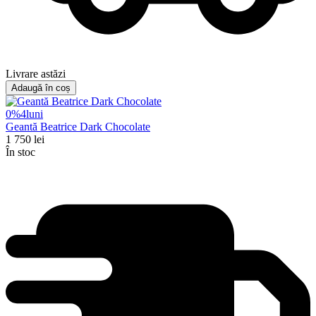
Livrare astăzi
Adaugă în coș
0%
4
luni
Geantă Beatrice Dark Chocolate
1 750
lei
În stoc