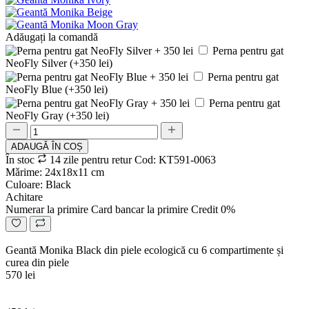
Adăugați la comandă
Perna pentru gat
NeoFly Silver (+350 lei)
Perna pentru gat
NeoFly Blue (+350 lei)
Perna pentru gat
NeoFly Gray (+350 lei)
ADAUGǍ ÎN COȘ
În stoc
14 zile pentru retur
Cod: KT591-0063
Mǎrime: 24х18х11 cm
Culoare: Black
Achitare
Numerar la primire
Card bancar la primire
Credit 0%
Geantă Monika Black din piele ecologică cu 6 compartimente și
curea din piele
570 lei