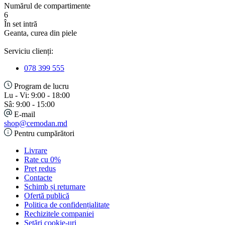
Numărul de compartimente
6
În set intră
Geanta, curea din piele
Serviciu clienți:
078 399 555
Program de lucru
Lu - Vi: 9:00 - 18:00
Sâ: 9:00 - 15:00
E-mail
shop@cemodan.md
Pentru cumpărători
Livrare
Rate cu 0%
Preț redus
Contacte
Schimb și returnare
Ofertă publică
Politica de confidențialitate
Rechizitele companiei
Setări cookie-uri