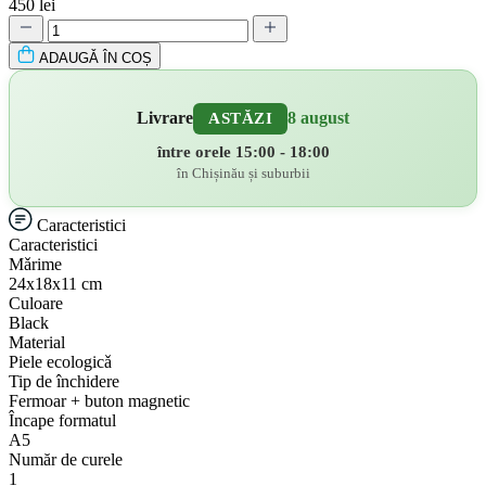
450 lei
ADAUGǍ ÎN COȘ
Livrare
8 august
ASTĂZI
între orele 15:00 - 18:00
în Chișinău și suburbii
Caracteristici
Caracteristici
Mǎrime
24х18х11 cm
Culoare
Black
Material
Piele ecologicǎ
Tip de închidere
Fermoar + buton magnetic
Încape formatul
A5
Număr de curele
1