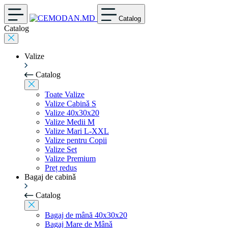
Catalog
Catalog
Valize
Catalog
Toate Valize
Valize Cabinǎ S
Valize 40x30x20
Valize Medii M
Valize Mari L-XXL
Valize pentru Copii
Valize Set
Valize Premium
Preț redus
Bagaj de cabinǎ
Catalog
Bagaj de mână 40x30x20
Bagaj Mare de Mânǎ