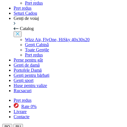
Preț redus
Preț redus
Seturi Cadou
Genți de voiaj
Catalog
Wizz Air, FlyOne, HiSky 40x30x20
Genți Cabinǎ
Toate Gențile
Preț redus
Perne pentru gât
Genți de damă
Portofele Damă
Genți pentru bărbați
Genți sport
Huse pentru valize
Rucsacuri
Preț redus
Rate 0%
Livrare
Contacte
RO
RU