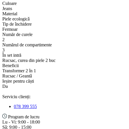
Culoare
Jeans
Material
Piele ecologicǎ
Tip de închidere
Fermoar
Număr de curele
2
Numărul de compartimente
3
În set intră
Rucsac, curea din piele 2 buc
Beneficii
Transformer 2 în 1
Rucsac / Geantǎ
Ieșire pentru căști
Da
Serviciu clienți:
078 399 555
Program de lucru
Lu - Vi: 9:00 - 18:00
Sâ: 9:00 - 15:00