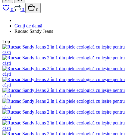
0
0
0
Genți de damă
Rucsac Sandy Jeans
Top