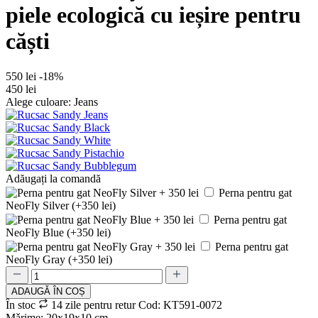
piele ecologică cu ieșire pentru
căști
550 lei
-18%
450 lei
Alege culoare: Jeans
Adăugați la comandă
Perna pentru gat
NeoFly Silver (+350 lei)
Perna pentru gat
NeoFly Blue (+350 lei)
Perna pentru gat
NeoFly Gray (+350 lei)
ADAUGǍ ÎN COȘ
În stoc
14 zile pentru retur
Cod: KT591-0072
Mǎrime: 20х19х10 cm