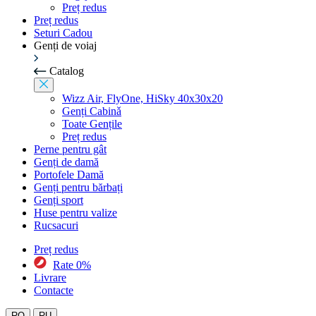
Preț redus
Preț redus
Seturi Cadou
Genți de voiaj
Catalog
Wizz Air, FlyOne, HiSky 40x30x20
Genți Cabinǎ
Toate Gențile
Preț redus
Perne pentru gât
Genți de damă
Portofele Damă
Genți pentru bărbați
Genți sport
Huse pentru valize
Rucsacuri
Preț redus
Rate 0%
Livrare
Contacte
RO
RU