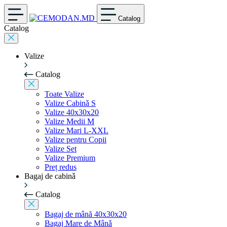
Catalog
Catalog
Valize
Catalog
Toate Valize
Valize Cabinǎ S
Valize 40x30x20
Valize Medii M
Valize Mari L-XXL
Valize pentru Copii
Valize Set
Valize Premium
Preț redus
Bagaj de cabinǎ
Catalog
Bagaj de mână 40x30x20
Bagaj Mare de Mânǎ