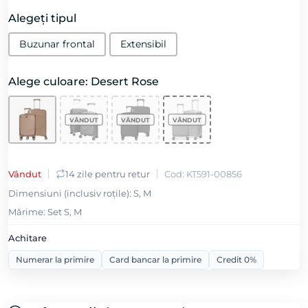
Alegeți tipul
Buzunar frontal
Extensibil
Alege culoare: Desert Rose
Vândut
14 zile pentru retur
Cod: KT591-00856
Dimensiuni (inclusiv roțile): S, M
Mǎrime: Set S, M
Achitare
Numerar la primire
Card bancar la primire
Credit 0%