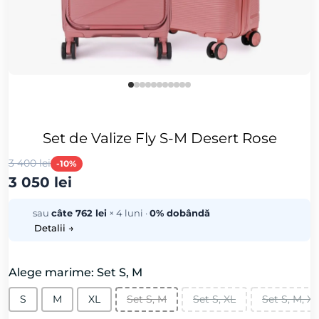
Set de Valize Fly S-M Desert Rose
3 400 lei
-10%
3 050 lei
sau
câte 762 lei
× 4 luni ·
0% dobândă
Detalii →
Alege marime: Set S, M
S
M
XL
Set S, M
Set S, XL
Set S, M, XL