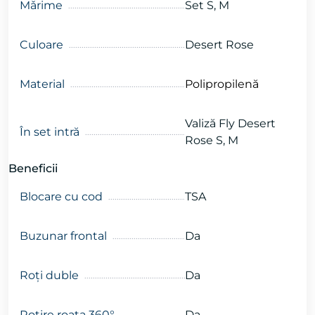
Mǎrime
Set S, M
Culoare
Desert Rose
Material
Polipropilenă
Valiză Fly Desert
În set intră
Rose S, M
Beneficii
Blocare cu cod
TSA
Buzunar frontal
Da
Roți duble
Da
Rotire roata 360°
Da