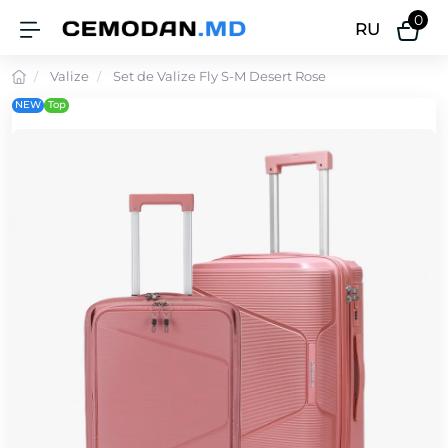
0
RU
Valize
Set de Valize Fly S-M Desert Rose
NEW
Top