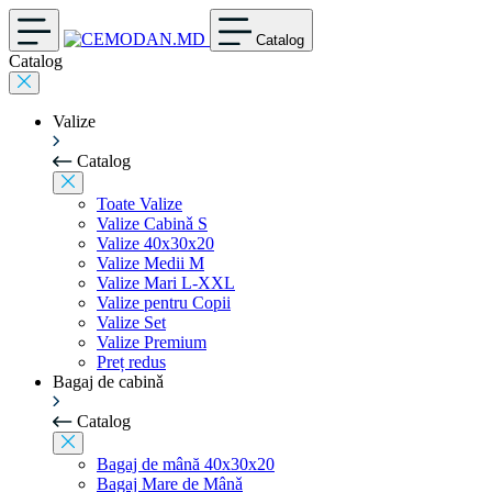
Catalog
Catalog
Valize
Catalog
Toate Valize
Valize Cabinǎ S
Valize 40x30x20
Valize Medii M
Valize Mari L-XXL
Valize pentru Copii
Valize Set
Valize Premium
Preț redus
Bagaj de cabinǎ
Catalog
Bagaj de mână 40x30x20
Bagaj Mare de Mânǎ