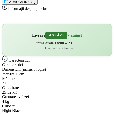
ADAUGǍ ÎN COȘ
Informații despre produs
Livrare
7 august
ASTĂZI
între orele 18:00 – 21:00
în Chișinău și suburbii
Caracteristici
Caracteristici
Dimensiuni (inclusiv roțile)
75х50х30 cm
Mǎrime
XL
Capacitate
25-32 kg
Greutatea valizei
4 kg
Culoare
Night Black