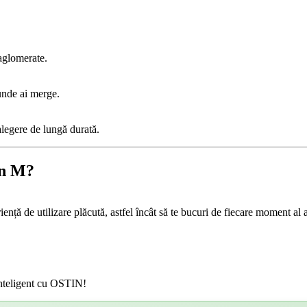
 aglomerate.
iunde ai merge.
alegere de lungă durată.
an M?
iență de utilizare plăcută, astfel încât să te bucuri de fiecare moment al a
 inteligent cu OSTIN!