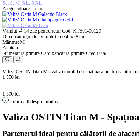
Set S, M, XL, XXL
Alege culoare: Titan
Vândut
14 zile pentru retur
Cod: KT591-00129
Dimensiuni (inclusiv roțile): 65х45х28 cm
Mǎrime: M
Achitare
Numerar la primire
Card bancar la primire
Credit 0%
Valiză OSTIN Titan M - valiză durabilă și spațioasă pentru călătorii de
1 550 lei
1 390 lei
Informații despre produs
Valiza OSTIN Titan M - Spațioasă
Partenerul ideal pentru călătorii de afacer