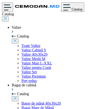
Catalog
Catalog
Valize
Catalog
Toate Valize
Valize Cabinǎ S
Valize 40x30x20
Valize Medii M
Valize Mari L-XXL
Valize pentru Copii
Valize Set
Valize Premium
Preț redus
Bagaj de cabinǎ
Catalog
Bagaj de mână 40x30x20
Bagaj Mare de Mânǎ