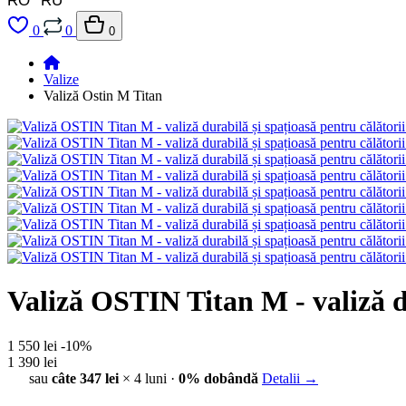
RO
RU
0
0
0
Valize
Valiză Ostin M Titan
Valiză OSTIN Titan M - valiză du
1 550 lei
-10%
1 390 lei
sau
câte 347 lei
× 4 luni ·
0% dobândă
Detalii →