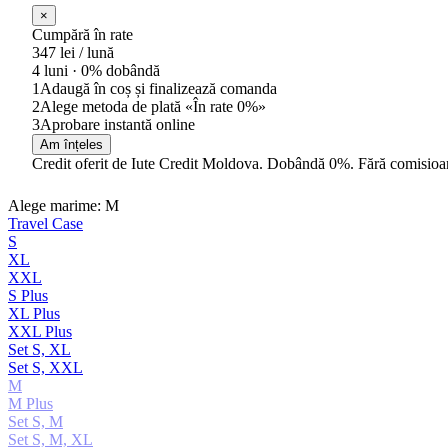
×
Cumpără în rate
347
lei / lună
4 luni ·
0% dobândă
1
Adaugă în coș și finalizează comanda
2
Alege metoda de plată «În rate 0%»
3
Aprobare instantă online
Am înțeles
Credit oferit de Iute Credit Moldova. Dobândă 0%. Fără comisioa
Alege marime: M
Travel Case
S
XL
XXL
S Plus
XL Plus
XXL Plus
Set S, XL
Set S, XXL
M
M Plus
Set S, M
Set S, M, XL