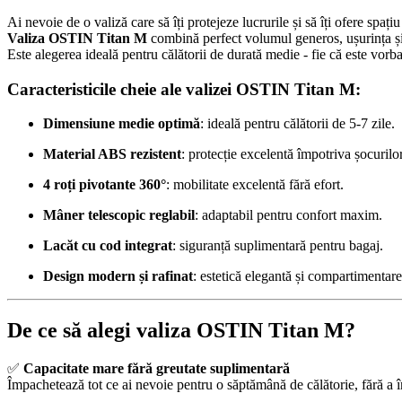
Ai nevoie de o valiză care să îți protejeze lucrurile și să îți ofere spațiu
Valiza OSTIN Titan M
combină perfect volumul generos, ușurința și 
Este alegerea ideală pentru călătorii de durată medie - fie că este vorb
Caracteristicile cheie ale valizei OSTIN Titan M:
Dimensiune medie optimă
: ideală pentru călătorii de 5-7 zile.
Material ABS rezistent
: protecție excelentă împotriva șocurilor
4 roți pivotante 360°
: mobilitate excelentă fără efort.
Mâner telescopic reglabil
: adaptabil pentru confort maxim.
Lacăt cu cod integrat
: siguranță suplimentară pentru bagaj.
Design modern și rafinat
: estetică elegantă și compartimentare
De ce să alegi valiza OSTIN Titan M?
✅
Capacitate mare fără greutate suplimentară
Împachetează tot ce ai nevoie pentru o săptămână de călătorie, fără a 