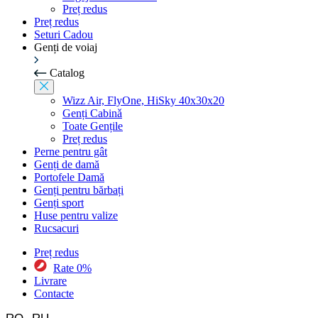
Preț redus
Preț redus
Seturi Cadou
Genți de voiaj
Catalog
Wizz Air, FlyOne, HiSky 40x30x20
Genți Cabinǎ
Toate Gențile
Preț redus
Perne pentru gât
Genți de damă
Portofele Damă
Genți pentru bărbați
Genți sport
Huse pentru valize
Rucsacuri
Preț redus
Rate 0%
Livrare
Contacte