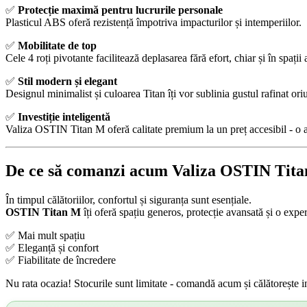
✅
Protecție maximă pentru lucrurile personale
Plasticul ABS oferă rezistență împotriva impacturilor și intemperiilor.
✅
Mobilitate de top
Cele 4 roți pivotante facilitează deplasarea fără efort, chiar și în spații
✅
Stil modern și elegant
Designul minimalist și culoarea Titan îți vor sublinia gustul rafinat or
✅
Investiție inteligentă
Valiza OSTIN Titan M oferă calitate premium la un preț accesibil - o 
De ce să comanzi acum Valiza OSTIN Tit
În timpul călătoriilor, confortul și siguranța sunt esențiale.
OSTIN Titan M
îți oferă spațiu generos, protecție avansată și o exper
✅ Mai mult spațiu
✅ Eleganță și confort
✅ Fiabilitate de încredere
Nu rata ocazia! Stocurile sunt limitate - comandă acum și călătorește