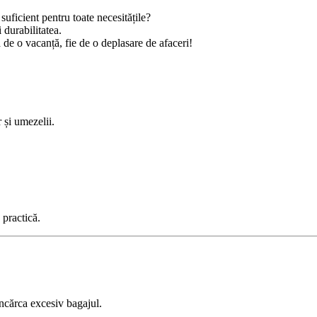
 suficient pentru toate necesitățile?
durabilitatea.
a de o vacanță, fie de o deplasare de afaceri!
 și umezelii.
 practică.
încărca excesiv bagajul.