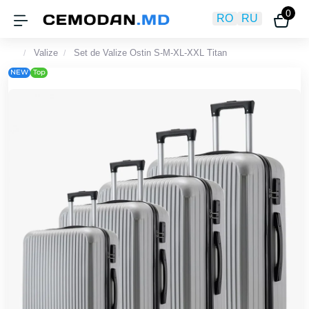
0
RO
RU
Valize
Set de Valize Ostin S-M-XL-XXL Titan
NEW
Top