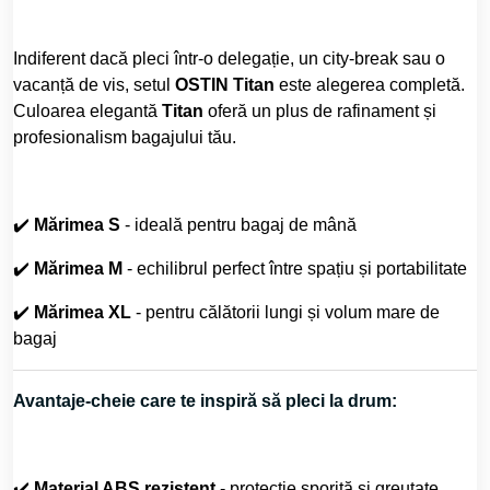
Indiferent dacă pleci într-o delegație, un city-break sau o
vacanță de vis, setul
OSTIN Titan
este alegerea completă.
Culoarea elegantă
Titan
oferă un plus de rafinament și
profesionalism bagajului tău.
✔️
Mărimea S
- ideală pentru bagaj de mână
✔️
Mărimea M
- echilibrul perfect între spațiu și portabilitate
✔️
Mărimea XL
- pentru călătorii lungi și volum mare de
bagaj
Avantaje-cheie care te inspiră să pleci la drum:
✔️
Material ABS rezistent
- protecție sporită și greutate