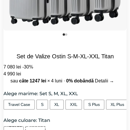
Set de Valize Ostin S-M-XL-XXL Titan
7 080 lei
-30%
4 990 lei
sau
câte 1247 lei
× 4 luni ·
0% dobândă
Detalii →
Alege marime: Set S, M, XL, XXL
Travel Case
S
XL
XXL
S Plus
XL Plus
Alege culoare: Titan