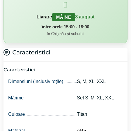
Livrare
8 august
MÂINE
între orele 15:00 - 18:00
în Chișinău și suburbii
Caracteristici
Caracteristici
Dimensiuni (inclusiv roțile)
S, M, XL, XXL
Mǎrime
Set S, M, XL, XXL
Culoare
Titan
Material
ABS