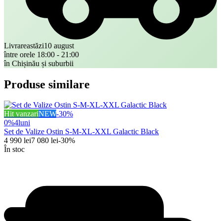
Livrare
astăzi
10 august
între orele 18:00 - 21:00
în Chișinău și suburbii
Produse similare
Hit vanzari
NEW
-
30
%
0%
4
luni
Set de Valize Ostin S-M-XL-XXL Galactic Black
4 990
lei
7 080
lei
-
30
%
În stoc