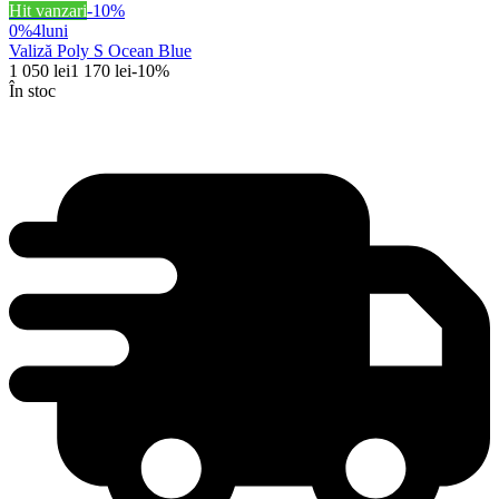
Hit vanzari
-
10
%
0%
4
luni
Valiză Poly S Ocean Blue
1 050
lei
1 170
lei
-
10
%
În stoc