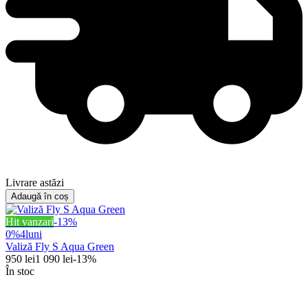
Livrare astăzi
Adaugă în coș
Hit vanzari
-
13
%
0%
4
luni
Valiză Fly S Aqua Green
950
lei
1 090
lei
-
13
%
În stoc