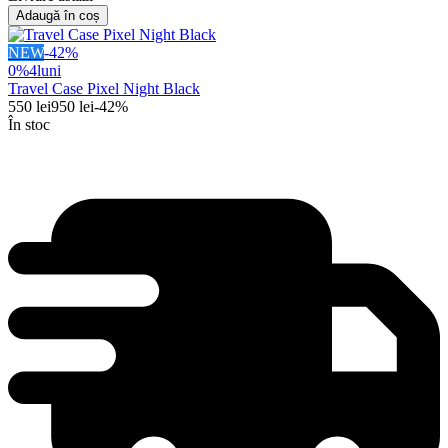
Adaugă în coș
NEW
-
42
%
0%
4
luni
Travel Case Pixel Night Black
550
lei
950
lei
-
42
%
În stoc