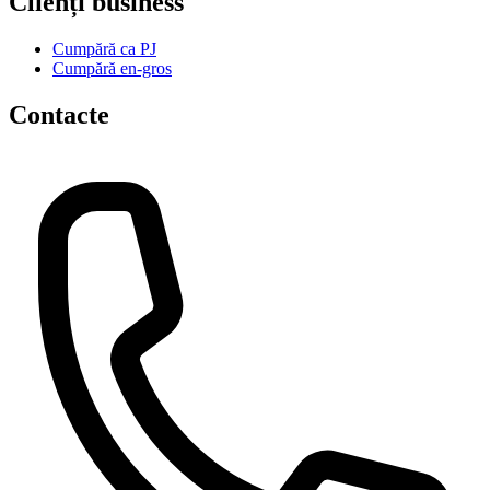
Clienți business
Cumpără ca PJ
Cumpără en-gros
Contacte