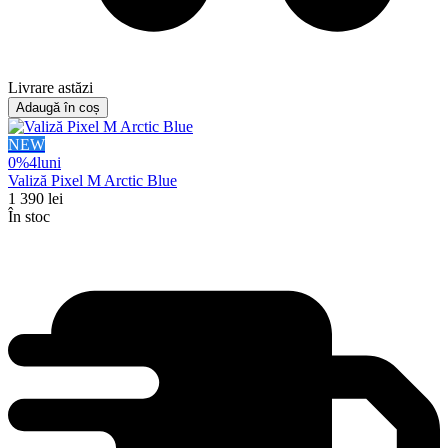
Livrare astăzi
Adaugă în coș
NEW
0%
4
luni
Valiză Pixel M Arctic Blue
1 390
lei
În stoc