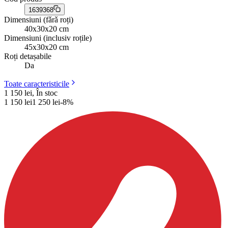
1639368
Dimensiuni (fǎrǎ roți)
40x30x20 cm
Dimensiuni (inclusiv roțile)
45x30x20 cm
Roți detașabile
Da
Toate caracteristicile
1 150 lei, În stoc
1 150
lei
1 250
lei
-
8
%