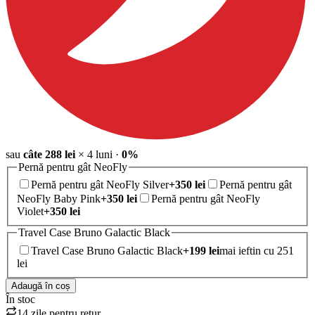
sau
câte
288
lei
×
4
luni
·
0%
Pernă pentru gât NeoFly
Pernă pentru gât NeoFly Silver
+
350
lei
Pernă pentru gât
NeoFly Baby Pink
+
350
lei
Pernă pentru gât NeoFly
Violet
+
350
lei
Travel Case Bruno Galactic Black
Travel Case Bruno Galactic Black
+
199
lei
mai ieftin cu 251
lei
Adaugă în coș
În stoc
14 zile pentru retur