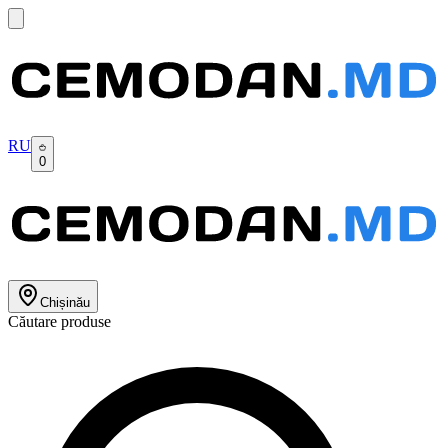
RU
0
Chișinău
Căutare produse