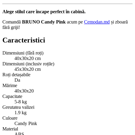
Alege stilul care încape perfect în cabină.
Comandă
BRUNO Candy Pink
acum pe
Cemodan.md
și zboară
fără griji!
Caracteristici
Dimensiuni (fǎrǎ roți)
40x30x20 cm
Dimensiuni (inclusiv roțile)
45x30x20 cm
Roți detașabile
Da
Mărime
40x30x20
Capacitate
5-8 kg
Greutatea valizei
1.9 kg
Culoare
Candy Pink
Material
ABS