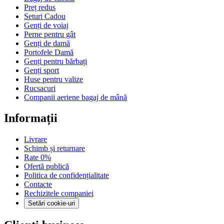
Preț redus
Seturi Cadou
Genți de voiaj
Perne pentru gât
Genți de damă
Portofele Damă
Genți pentru bărbați
Genți sport
Huse pentru valize
Rucsacuri
Companii aeriene bagaj de mână
Informații
Livrare
Schimb și returnare
Rate 0%
Ofertă publică
Politica de confidențialitate
Contacte
Rechizitele companiei
Setări cookie-uri