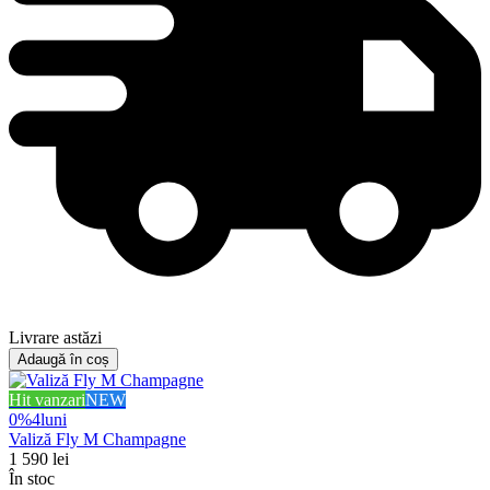
Livrare astăzi
Adaugă în coș
Hit vanzari
NEW
0%
4
luni
Valiză Fly M Champagne
1 590
lei
În stoc