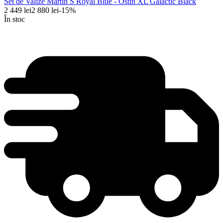
Set de Valize Martin S Royal Blue - Ostin XL Galactic Black
2 449
lei
2 880
lei
-
15
%
În stoc