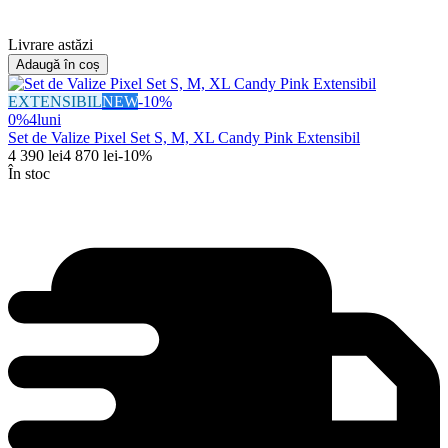
Livrare astăzi
Adaugă în coș
EXTENSIBIL
NEW
-
10
%
0%
4
luni
Set de Valize Pixel Set S, M, XL Candy Pink Extensibil
4 390
lei
4 870
lei
-
10
%
În stoc