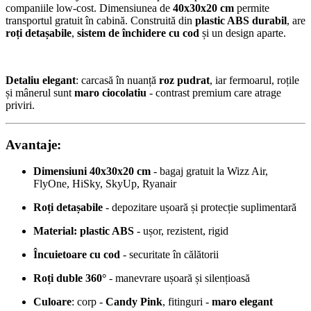
companiile low-cost. Dimensiunea de
40x30x20 cm
permite
transportul gratuit în cabină. Construită din
plastic ABS durabil
, are
roți detașabile
,
sistem de închidere cu cod
și un design aparte.
Detaliu elegant
: carcasă în nuanță
roz pudrat
, iar fermoarul, roțile
și mânerul sunt
maro ciocolatiu
- contrast premium care atrage
priviri.
Avantaje:
Dimensiuni 40x30x20 cm
- bagaj gratuit la Wizz Air,
FlyOne, HiSky, SkyUp, Ryanair
Roți detașabile
- depozitare ușoară și protecție suplimentară
Material: plastic ABS
- ușor, rezistent, rigid
Încuietoare cu cod
- securitate în călătorii
Roți duble 360°
- manevrare ușoară și silențioasă
Culoare
: corp -
Candy Pink
, fitinguri -
maro elegant