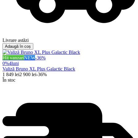
Livrare astăzi
Adaugă în coș
Hit vanzari
NEW
-
36
%
0%
4
luni
Valiză Bruno XL Plus Galactic Black
1 849
lei
2 900
lei
-
36
%
În stoc