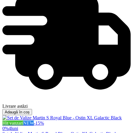
Livrare astăzi
Adaugă în coș
Hit vanzari
NEW
-
15
%
0%
4
luni