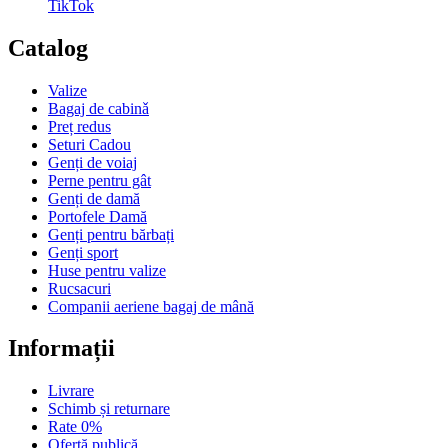
TikTok
Catalog
Valize
Bagaj de cabinǎ
Preț redus
Seturi Cadou
Genți de voiaj
Perne pentru gât
Genți de damă
Portofele Damă
Genți pentru bărbați
Genți sport
Huse pentru valize
Rucsacuri
Companii aeriene bagaj de mână
Informații
Livrare
Schimb și returnare
Rate 0%
Ofertă publică