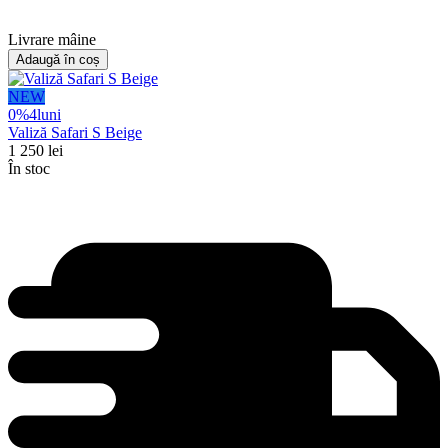
Livrare mâine
Adaugă în coș
NEW
0%
4
luni
Valiză Safari S Beige
1 250
lei
În stoc