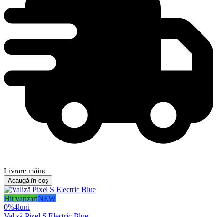
Livrare mâine
Adaugă în coș
Hit vanzari
NEW
0%
4
luni
Valiză Pixel S Electric Blue