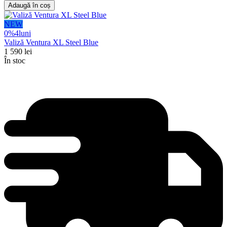
Adaugă în coș
NEW
0%
4
luni
Valiză Ventura XL Steel Blue
1 590
lei
În stoc