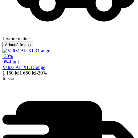
Livrare mâine
Adaugă în coș
-
30
%
0%
4
luni
Valiză Air XL Orange
1 150
lei
1 650
lei
-
30
%
În stoc