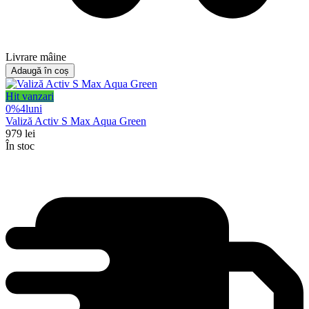
Livrare mâine
Adaugă în coș
Hit vanzari
0%
4
luni
Valiză Activ S Max Aqua Green
979
lei
În stoc