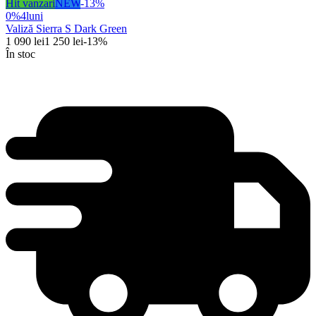
Hit vanzari
NEW
-
13
%
0%
4
luni
Valiză Sierra S Dark Green
1 090
lei
1 250
lei
-
13
%
În stoc