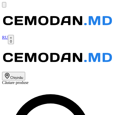
RU
0
Chișinău
Căutare produse