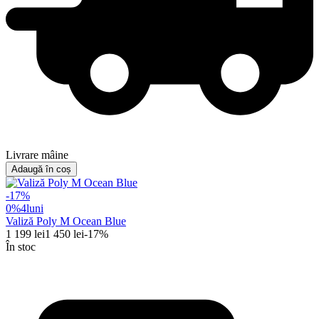
Livrare mâine
Adaugă în coș
-
17
%
0%
4
luni
Valiză Poly M Ocean Blue
1 199
lei
1 450
lei
-
17
%
În stoc