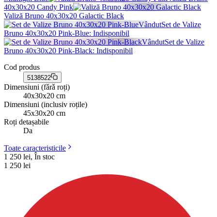
40x30x20 Candy Pink
Valiză Bruno 40x30x20 Galactic Black
Vândut
Set de Valize
Bruno 40x30x20 Pink-Blue
: Indisponibil
Vândut
Set de Valize
Bruno 40x30x20 Pink-Black
: Indisponibil
Cod produs
5138522
Dimensiuni (fǎrǎ roți)
40x30x20 cm
Dimensiuni (inclusiv roțile)
45x30x20 cm
Roți detașabile
Da
Toate caracteristicile
1 250 lei, În stoc
1 250
lei