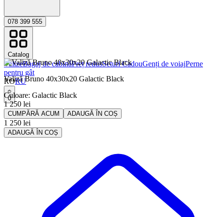
078 399 555
Catalog
Valize
Bagaj de cabinǎ
Preț redus
Seturi Cadou
Genți de voiaj
Perne
pentru gât
Valiză Bruno 40x30x20 Galactic Black
RO
RU
Culoare
:
Galactic Black
0
1 250
lei
CUMPĂRĂ ACUM
ADAUGĂ ÎN COȘ
1 250
lei
ADAUGĂ ÎN COȘ