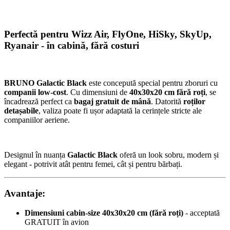
Perfectă pentru Wizz Air, FlyOne, HiSky, SkyUp,
Ryanair - în cabină, fără costuri
BRUNO Galactic Black
este concepută special pentru zboruri cu
companii low-cost
. Cu dimensiuni de
40x30x20 cm fără roți
, se
încadrează perfect ca
bagaj gratuit de mână
. Datorită
roților
detașabile
, valiza poate fi ușor adaptată la cerințele stricte ale
companiilor aeriene.
Designul în nuanța
Galactic Black
oferă un look sobru, modern și
elegant - potrivit atât pentru femei, cât și pentru bărbați.
Avantaje:
Dimensiuni cabin-size 40x30x20 cm (fără roți)
- acceptată
GRATUIT în avion