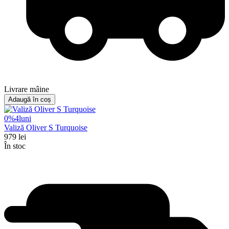
Livrare mâine
Adaugă în coș
0%
4
luni
Valiză Oliver S Turquoise
979
lei
În stoc