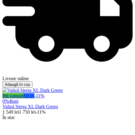
Livrare mâine
Adaugă în coș
Hit vanzari
NEW
-
11
%
0%
4
luni
Valiză Sierra XL Dark Green
1 549
lei
1 750
lei
-
11
%
În stoc