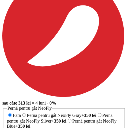
sau
câte
313
lei
×
4
luni
·
0%
Pernă pentru gât NeoFly
Fără
Pernă pentru gât NeoFly Gray
+
350
lei
Pernă
pentru gât NeoFly Silver
+
350
lei
Pernă pentru gât NeoFly
Blue
+
350
lei