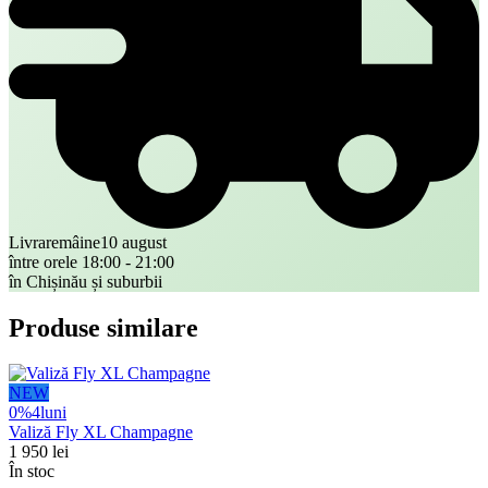
Livrare
mâine
10 august
între orele 18:00 - 21:00
în Chișinău și suburbii
Produse similare
NEW
0%
4
luni
Valiză Fly XL Champagne
1 950
lei
În stoc