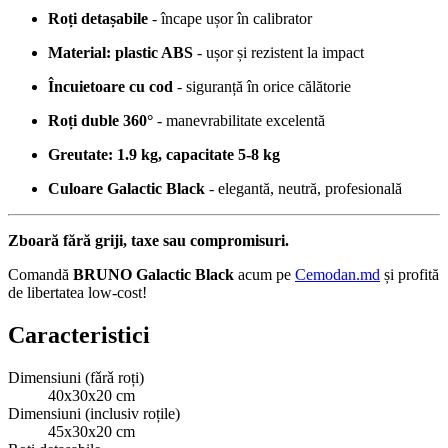
Roți detașabile
- încape ușor în calibrator
Material: plastic ABS
- ușor și rezistent la impact
Încuietoare cu cod
- siguranță în orice călătorie
Roți duble 360°
- manevrabilitate excelentă
Greutate: 1.9 kg, capacitate 5-8 kg
Culoare Galactic Black
- elegantă, neutră, profesională
Zboară fără griji, taxe sau compromisuri.
Comandă
BRUNO Galactic Black
acum pe
Cemodan.md
și profită
de libertatea low-cost!
Caracteristici
Dimensiuni (fǎrǎ roți)
40x30x20 cm
Dimensiuni (inclusiv roțile)
45x30x20 cm