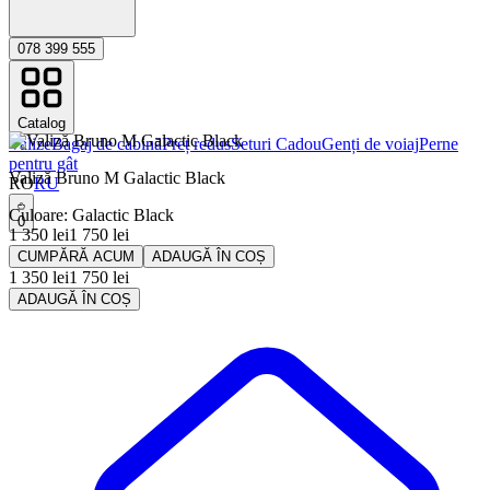
078 399 555
Catalog
Valize
Bagaj de cabină
Preț redus
Seturi Cadou
Genți de voiaj
Perne
pentru gât
Valiză Bruno M Galactic Black
RO
RU
Culoare
:
Galactic Black
0
1 350
lei
1 750
lei
CUMPĂRĂ ACUM
ADAUGĂ ÎN COȘ
1 350
lei
1 750
lei
ADAUGĂ ÎN COȘ