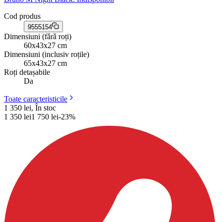
Cod produs
9555154
Dimensiuni (fǎrǎ roți)
60x43x27 cm
Dimensiuni (inclusiv roțile)
65x43x27 cm
Roți detașabile
Da
Toate caracteristicile
1 350 lei, În stoc
1 350
lei
1 750
lei
-
23
%