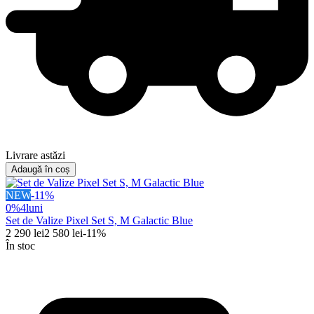
Livrare astăzi
Adaugă în coș
NEW
-
11
%
0%
4
luni
Set de Valize Pixel Set S, M Galactic Blue
2 290
lei
2 580
lei
-
11
%
În stoc