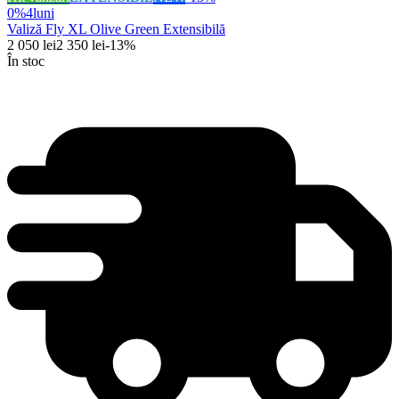
0%
4
luni
Valiză Fly XL Olive Green Extensibilă
2 050
lei
2 350
lei
-
13
%
În stoc