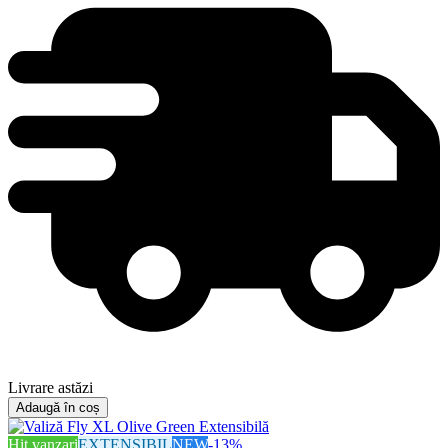
Livrare astăzi
Adaugă în coș
Hit vanzari
EXTENSIBIL
NEW
-
13
%