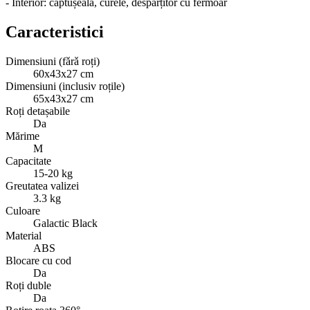
- Interior: căptușeală, curele, despărțitor cu fermoar
Caracteristici
Dimensiuni (fǎrǎ roți)
60x43x27 cm
Dimensiuni (inclusiv roțile)
65x43x27 cm
Roți detașabile
Da
Mărime
M
Capacitate
15-20 kg
Greutatea valizei
3.3 kg
Culoare
Galactic Black
Material
ABS
Blocare cu cod
Da
Roți duble
Da