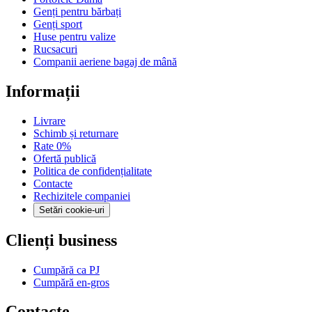
Genți pentru bărbați
Genți sport
Huse pentru valize
Rucsacuri
Companii aeriene bagaj de mână
Informații
Livrare
Schimb și returnare
Rate 0%
Ofertă publică
Politica de confidențialitate
Contacte
Rechizitele companiei
Setări cookie-uri
Clienți business
Cumpără ca PJ
Cumpără en-gros
Contacte