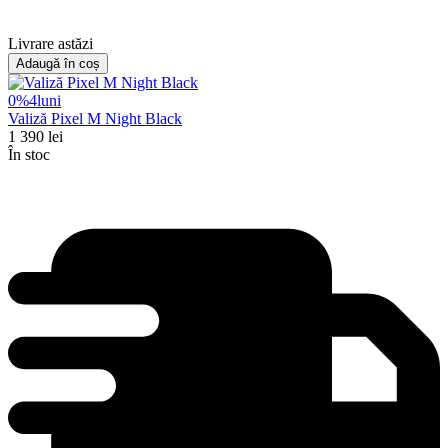
Livrare astăzi
Adaugă în coș
0%
4
luni
Valiză Pixel M Night Black
1 390
lei
În stoc