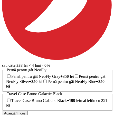
sau
câte
338
lei
×
4
luni
·
0%
Pernă pentru gât NeoFly
Pernă pentru gât NeoFly Gray
+
350
lei
Pernă pentru gât
NeoFly Silver
+
350
lei
Pernă pentru gât NeoFly Blue
+
350
lei
Travel Case Bruno Galactic Black
Travel Case Bruno Galactic Black
+
199
lei
mai ieftin cu 251
lei
Adaugă în coș