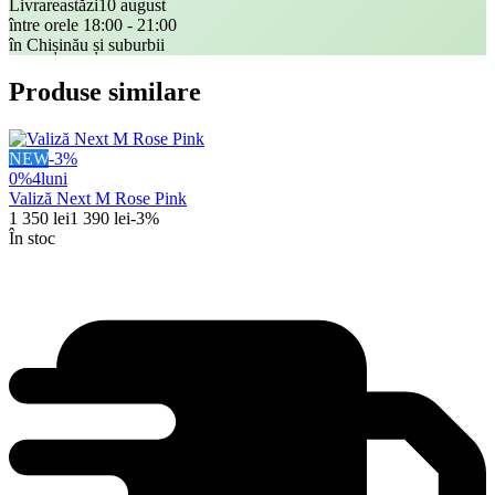
Livrare
astăzi
10 august
între orele 18:00 - 21:00
în Chișinău și suburbii
Produse similare
NEW
-
3
%
0%
4
luni
Valiză Next M Rose Pink
1 350
lei
1 390
lei
-
3
%
În stoc