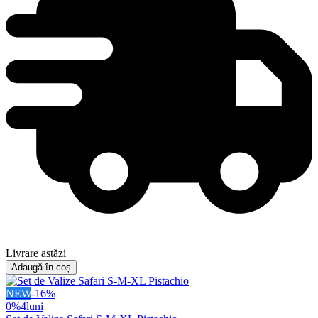
Livrare astăzi
Adaugă în coș
NEW
-
16
%
0%
4
luni