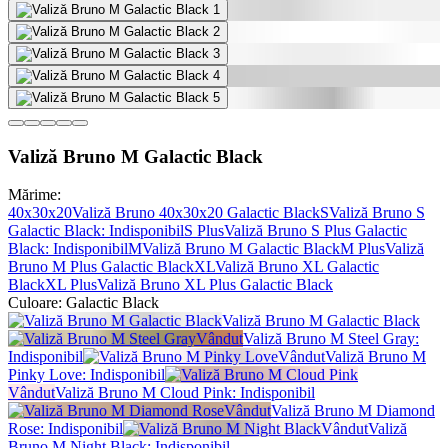
Valiză Bruno M Galactic Black
Mărime:
40x30x20
Valiză Bruno 40x30x20 Galactic Black
S
Valiză Bruno S
Galactic Black
: Indisponibil
S Plus
Valiză Bruno S Plus Galactic
Black
: Indisponibil
M
Valiză Bruno M Galactic Black
M Plus
Valiză
Bruno M Plus Galactic Black
XL
Valiză Bruno XL Galactic
Black
XL Plus
Valiză Bruno XL Plus Galactic Black
Culoare:
Galactic Black
Valiză Bruno M Galactic Black
Vândut
Valiză Bruno M Steel Gray
:
Indisponibil
Vândut
Valiză Bruno M
Pinky Love
: Indisponibil
Vândut
Valiză Bruno M Cloud Pink
: Indisponibil
Vândut
Valiză Bruno M Diamond
Rose
: Indisponibil
Vândut
Valiză
Bruno M Night Black
: Indisponibil