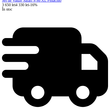
Set de Valize Safari S-M-XL Pistachio
3 650
lei
4 330
lei
-
16
%
În stoc