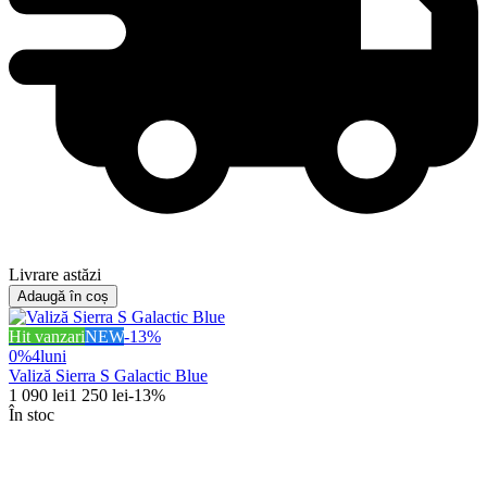
Livrare astăzi
Adaugă în coș
Hit vanzari
NEW
-
13
%
0%
4
luni
Valiză Sierra S Galactic Blue
1 090
lei
1 250
lei
-
13
%
În stoc