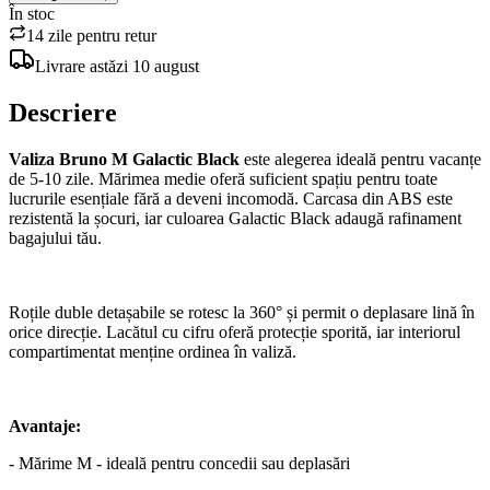
În stoc
14 zile pentru retur
Livrare
astăzi
10 august
Descriere
Valiza Bruno M Galactic Black
este alegerea ideală pentru vacanțe
de 5-10 zile. Mărimea medie oferă suficient spațiu pentru toate
lucrurile esențiale fără a deveni incomodă. Carcasa din ABS este
rezistentă la șocuri, iar culoarea Galactic Black adaugă rafinament
bagajului tău.
Roțile duble detașabile se rotesc la 360° și permit o deplasare lină în
orice direcție. Lacătul cu cifru oferă protecție sporită, iar interiorul
compartimentat menține ordinea în valiză.
Avantaje:
- Mărime M - ideală pentru concedii sau deplasări