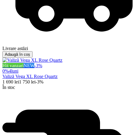
Livrare astăzi
Adaugă în coș
Hit vanzari
NEW
-
3
%
0%
4
luni
Valiză Vega XL Rose Quartz
1 690
lei
1 750
lei
-
3
%
În stoc