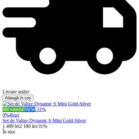
Livrare astăzi
Adaugă în coș
Hit vanzari
NEW
-
31
%
0%
4
luni
Set de Valize Dynamic S Mini Gold-Silver
1 499
lei
2 180
lei
-
31
%
În stoc