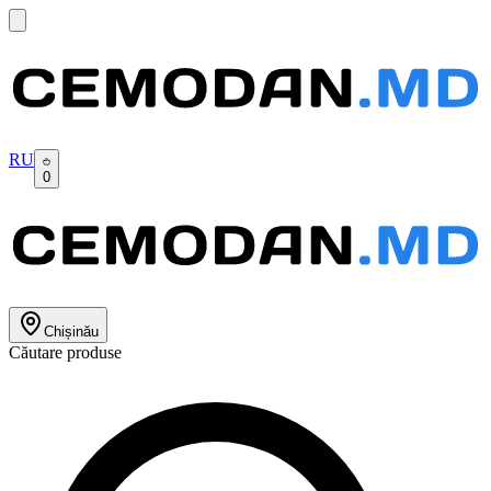
RU
0
Chișinău
Căutare produse