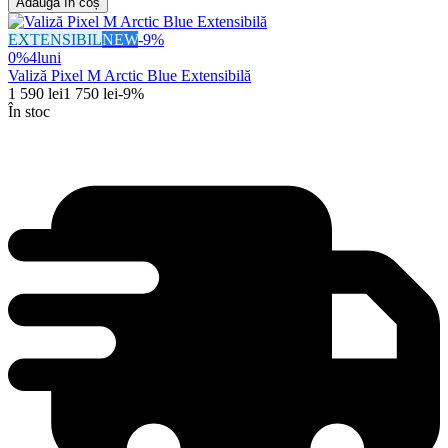
Adaugă în coș
EXTENSIBIL
NEW
-
9
%
0%
4
luni
Valiză Pixel M Arctic Blue Extensibilă
1 590
lei
1 750
lei
-
9
%
În stoc