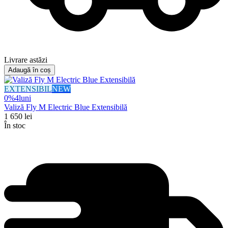
Livrare astăzi
Adaugă în coș
EXTENSIBIL
NEW
0%
4
luni
Valiză Fly M Electric Blue Extensibilă
1 650
lei
În stoc