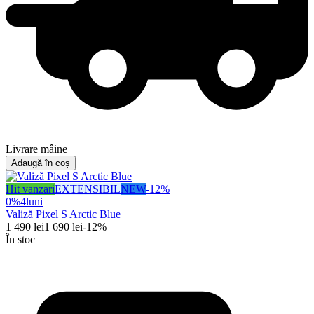
Livrare mâine
Adaugă în coș
Hit vanzari
EXTENSIBIL
NEW
-
12
%
0%
4
luni
Valiză Pixel S Arctic Blue
1 490
lei
1 690
lei
-
12
%
În stoc