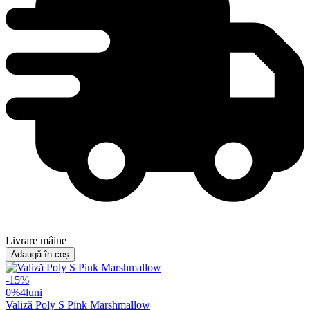
Livrare mâine
Adaugă în coș
-
15
%
0%
4
luni
Valiză Poly S Pink Marshmallow