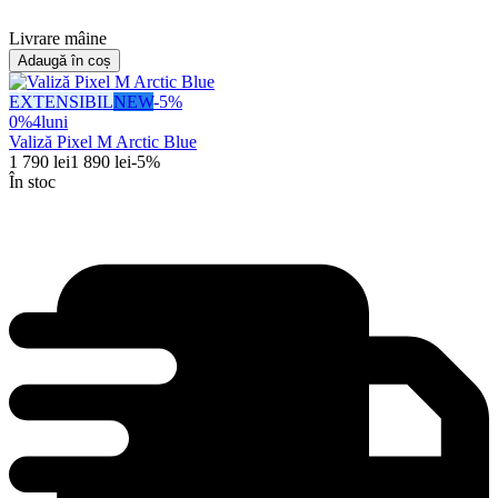
Livrare mâine
Adaugă în coș
EXTENSIBIL
NEW
-
5
%
0%
4
luni
Valiză Pixel M Arctic Blue
1 790
lei
1 890
lei
-
5
%
În stoc