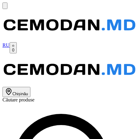
RU
0
Chișinău
Căutare produse