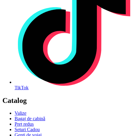
TikTok
Catalog
Valize
Bagaj de cabinǎ
Preț redus
Seturi Cadou
Genți de voiaj