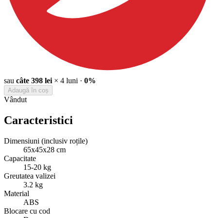
sau
câte
398
lei
×
4
luni
·
0%
Adaugă în coș
Vândut
Caracteristici
Dimensiuni (inclusiv roțile)
65х45х28 cm
Capacitate
15-20 kg
Greutatea valizei
3.2 kg
Material
ABS
Blocare cu cod