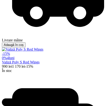
Livrare mâine
Adaugă în coș
-
15
%
0%
4
luni
Valiză Poly S Red Wings
990
lei
1 170
lei
-
15
%
În stoc