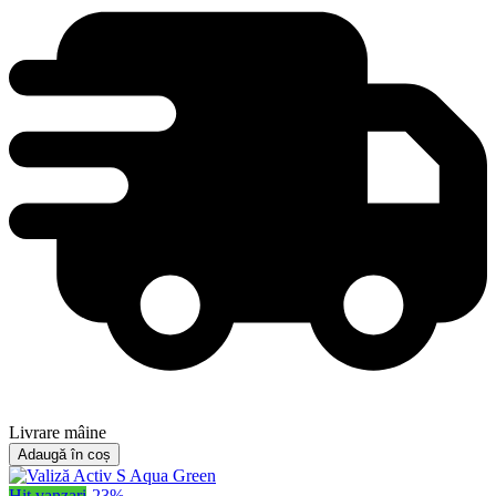
Livrare mâine
Adaugă în coș
Hit vanzari
-
23
%