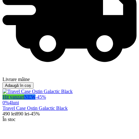
Livrare mâine
Adaugă în coș
Hit vanzari
NEW
-
45
%
0%
4
luni
Travel Case Ostin Galactic Black
490
lei
890
lei
-
45
%
În stoc