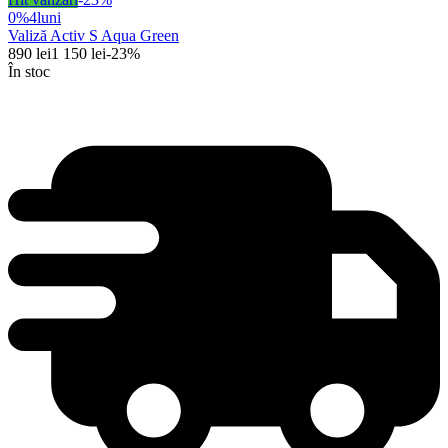
0%
4
luni
Valiză Activ S Aqua Green
890
lei
1 150
lei
-
23
%
În stoc