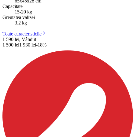
65х45х28 cm
Capacitate
15-20 kg
Greutatea valizei
3.2 kg
Toate caracteristicile
1 590 lei, Vândut
1 590
lei
1 930
lei
-
18
%