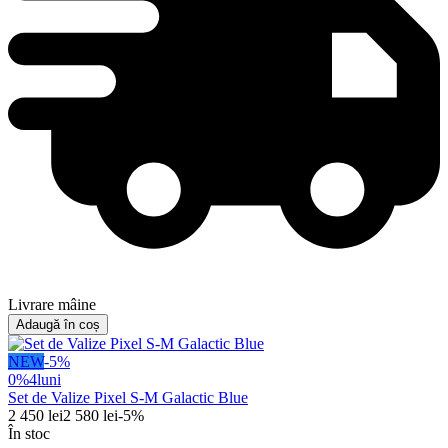
Livrare mâine
Adaugă în coș
NEW
-
5
%
0%
4
luni
Set de Valize Pixel S-M Galactic Blue
2 450
lei
2 580
lei
-
5
%
În stoc