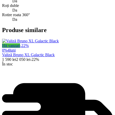
Da
Roți duble
Da
Rotire roata 360°
Da
Produse similare
Hit vanzari
-
22
%
0%
4
luni
Valiză Bruno XL Galactic Black
1 590
lei
2 050
lei
-
22
%
În stoc