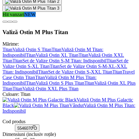
Hit vanzari
NEW
Valiză Ostin M Plus Titan
Mărime:
Titan
Valiză Ostin S Titan
Titan
Valiză Ostin M Titan
:
Indisponibil
Titan
Valiză Ostin XL Titan
Titan
Valiză Ostin XXL
Titan
Titan
Set de Valize Ostin S-M Titan
: Indisponibil
Titan
Set de
Valize Ostin S-XL Titan
Titan
Set de Valize Ostin S-M-XL-XXL
Titan
: Indisponibil
Titan
Set de Valize Ostin S-XXL Titan
Titan
Travel
Case Ostin Titan
Titan
Valiză Ostin M Plus Titan
:
Indisponibil
Titan
Valiză Ostin S Plus Titan
Titan
Valiză Ostin XL Plus
Titan
Titan
Valiză Ostin XXL Plus Titan
Culoare:
Titan
Valiză Ostin M Plus Galactic
Black
Vândut
Valiză Ostin M Plus Titan
:
Indisponibil
Cod produs
5546070
Dimensiuni (inclusiv roțile)