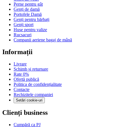
Perne pentru gât
Genți de damă
Portofele Damă
Genți pentru bărbați
Genți sport
Huse pentru valize
Rucsacuri
Companii aeriene bagaj de mână
Informații
Livrare
Schimb și returnare
Rate 0%
Ofertă publică
Politica de confidențialitate
Contacte
Rechizitele companiei
Setări cookie-uri
Clienți business
Cumpără ca PJ