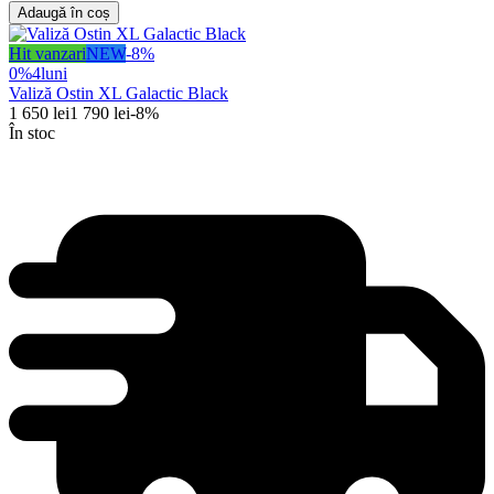
Adaugă în coș
Hit vanzari
NEW
-
8
%
0%
4
luni
Valiză Ostin XL Galactic Black
1 650
lei
1 790
lei
-
8
%
În stoc