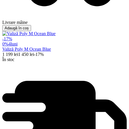
Livrare mâine
Adaugă în coș
-
17
%
0%
4
luni
Valiză Poly M Ocean Blue
1 199
lei
1 450
lei
-
17
%
În stoc