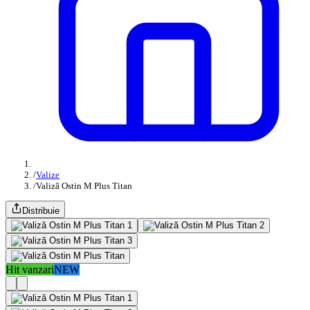
/
Valize
/
Valiză Ostin M Plus Titan
Distribuie
Hit vanzari
NEW