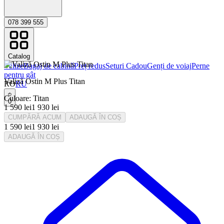
078 399 555
Catalog
Valize
Bagaj de cabinǎ
Preț redus
Seturi Cadou
Genți de voiaj
Perne
pentru gât
Valiză Ostin M Plus Titan
RO
RU
Culoare
:
Titan
0
1 590
lei
1 930
lei
CUMPĂRĂ ACUM
ADAUGĂ ÎN COȘ
1 590
lei
1 930
lei
ADAUGĂ ÎN COȘ