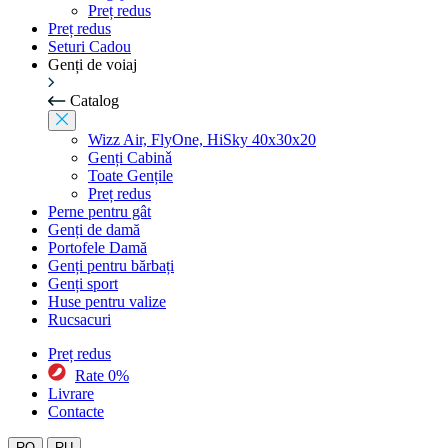
Preț redus
Preț redus
Seturi Cadou
Genți de voiaj
Catalog
Wizz Air, FlyOne, HiSky 40x30x20
Genți Cabinǎ
Toate Gențile
Preț redus
Perne pentru gât
Genți de damă
Portofele Damă
Genți pentru bărbați
Genți sport
Huse pentru valize
Rucsacuri
Preț redus
Rate 0%
Livrare
Contacte
RO
RU