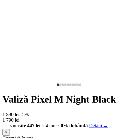
Valiză Pixel M Night Black
1 890 lei
-5%
1 790 lei
sau
câte 447 lei
× 4 luni ·
0% dobândă
Detalii →
×