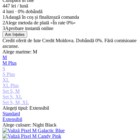
Cumpără în rate
447
lei / lună
4 luni ·
0% dobândă
1
Adaugă în coș și finalizează comanda
2
Alege metoda de plată «În rate 0%»
3
Aprobare instantă online
Am înțeles
Credit oferit de Iute Credit Moldova. Dobândă 0%. Fără comisioane
ascunse.
Alege marime: M
M
M Plus
S
S Plus
XL
XL Plus
Set S, M
Set S, XL
Set S, M, XL
Alegeți tipul: Extensibil
Standard
Extensibil
Alege culoare: Night Black