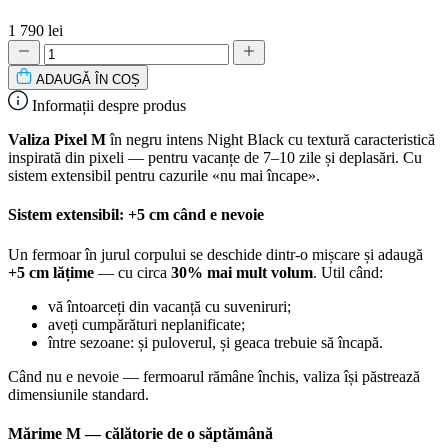
1 790 lei
ADAUGǍ ÎN COȘ
Informații despre produs
Valiza Pixel M
în negru intens Night Black cu textură caracteristică
inspirată din pixeli — pentru vacanțe de 7–10 zile și deplasări. Cu
sistem extensibil pentru cazurile «nu mai încape».
Sistem extensibil: +5 cm când e nevoie
Un fermoar în jurul corpului se deschide dintr-o mișcare și adaugă
+5 cm lățime
— cu circa
30% mai mult volum
. Util când:
vă întoarceți din vacanță cu suveniruri;
aveți cumpărături neplanificate;
între sezoane: și puloverul, și geaca trebuie să încapă.
Când nu e nevoie — fermoarul rămâne închis, valiza își păstrează
dimensiunile standard.
Mărime M — călătorie de o săptămână