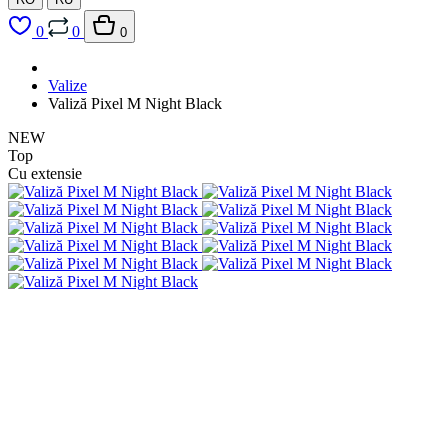
0
0
0
Valize
Valiză Pixel M Night Black
NEW
Top
Cu extensie