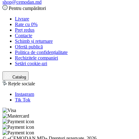
shop@cemodan.md
Pentru cumpărători
Livrare
Rate cu 0%
Preț redus
Contacte
Schimb și returnare
Ofertă publică
Politica de confidențialitate
Rechizitele companiei
Setări cookie-uri
Catalog
Rețele sociale
Instagram
Tik Tok
© «CEMODAN.MD» Drepturi rezervate. 2026