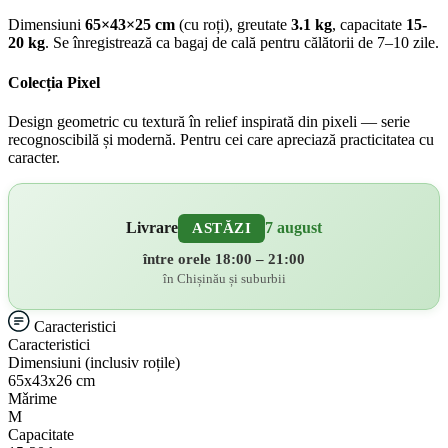
Dimensiuni
65×43×25 cm
(cu roți), greutate
3.1 kg
, capacitate
15-
20 kg
. Se înregistrează ca bagaj de cală pentru călătorii de 7–10 zile.
Colecția Pixel
Design geometric cu textură în relief inspirată din pixeli — serie
recognoscibilă și modernă. Pentru cei care apreciază practicitatea cu
caracter.
Livrare
7 august
ASTĂZI
între orele 18:00 – 21:00
în Chișinău și suburbii
Caracteristici
Caracteristici
Dimensiuni (inclusiv roțile)
65х43х26 cm
Mǎrime
M
Capacitate