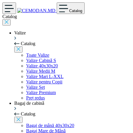
Catalog
Catalog
Valize
Catalog
Toate Valize
Valize Cabinǎ S
Valize 40x30x20
Valize Medii M
Valize Mari L-XXL
Valize pentru Copii
Valize Set
Valize Premium
Preț redus
Bagaj de cabinǎ
Catalog
Bagaj de mână 40x30x20
Bagaj Mare de Mânǎ