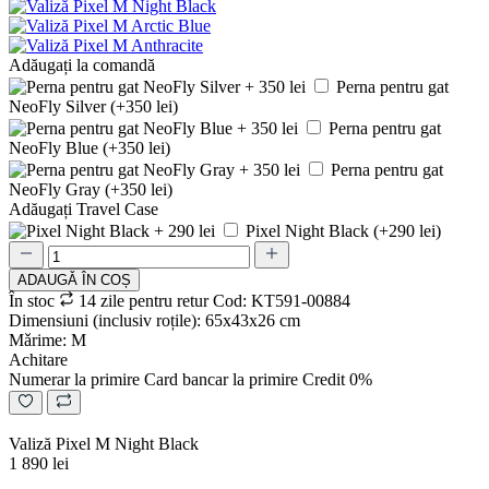
Adăugați la comandă
Perna pentru gat
NeoFly Silver (+350 lei)
Perna pentru gat
NeoFly Blue (+350 lei)
Perna pentru gat
NeoFly Gray (+350 lei)
Adăugați Travel Case
Pixel Night Black (+290 lei)
ADAUGǍ ÎN COȘ
În stoc
14 zile pentru retur
Cod: KT591-00884
Dimensiuni (inclusiv roțile): 65х43х26 cm
Mǎrime: M
Achitare
Numerar la primire
Card bancar la primire
Credit 0%
Valiză Pixel M Night Black
1 890 lei