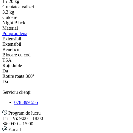
15-20 kg
Greutatea valizei
3.3 kg
Culoare
Night Black
Material
Polipropilenă
Extensibil
Extensibil
Beneficii
Blocare cu cod
TSA
Roți duble
Da
Rotire roata 360°
Da
Serviciu clienți:
078 399 555
Program de lucru
Lu – Vi: 9:00 – 18:00
Sâ: 9:00 – 15:00
E-mail