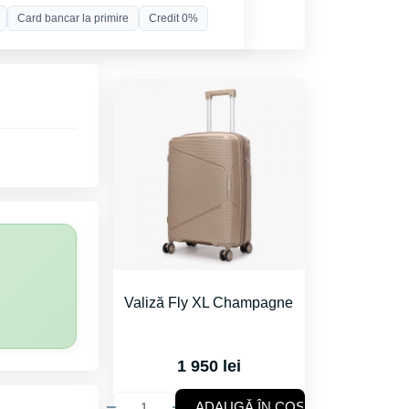
Card bancar la primire
Credit 0%
Valiză Fly XL Champagne
1 950 lei
ADAUGǍ ÎN COȘ