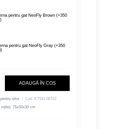
erna pentru gat NeoFly Brown (+350
i)
erna pentru gat NeoFly Gray (+350
i)
ADAUGǍ ÎN COȘ
 pentru retur
Cod: KT591-00722
 roțile): 75х50х30 cm