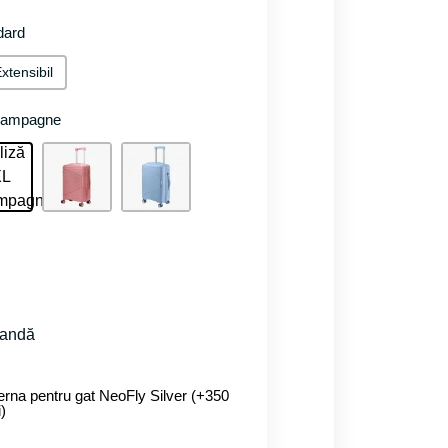
ndard
xtensibil
Champagne
mandă
erna pentru gat NeoFly Silver (+350
i)