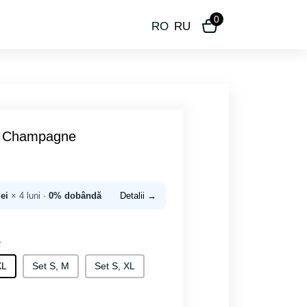
0
RO
RU
XL Champagne
lei
× 4 luni ·
0% dobândă
Detalii →
L
XL
Set S, M
Set S, XL