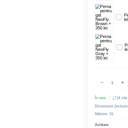
P
le
P
le
În stoc
14 zile
Dimensiuni (inclusiv
Mǎrime: XL
Achitare