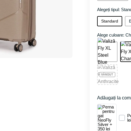
Alegeți tipul: Sta
Standard
E
Alege culoare: 
Adăugați la co
P
le