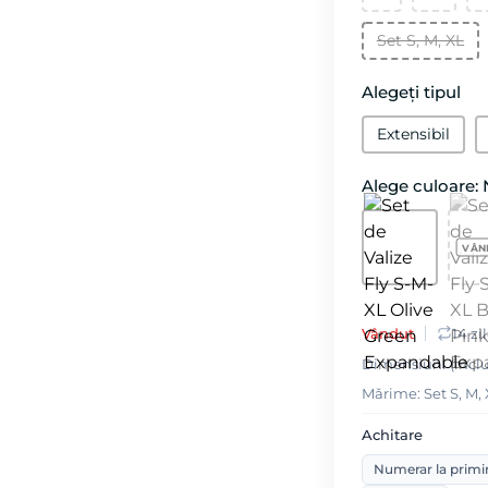
Set S, M, XL
Alegeți tipul
Extensibil
Alege culoare: 
Vândut
14 zi
Dimensiuni (inclusi
Mǎrime: Set S, M,
Achitare
Numerar la primi