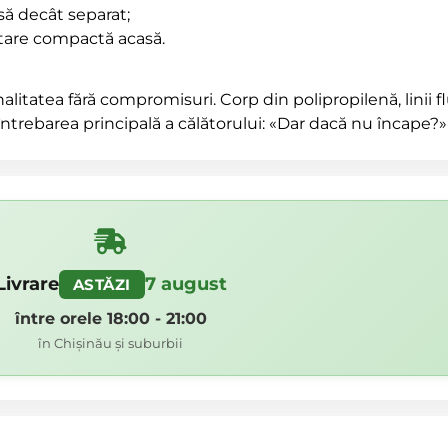
să decât separat;
itare compactă acasă.
litatea fără compromisuri. Corp din polipropilenă, linii fl
întrebarea principală a călătorului: «Dar dacă nu încape?»
Livrare
7 august
ASTĂZI
între orele 18:00 - 21:00
în Chișinău și suburbii