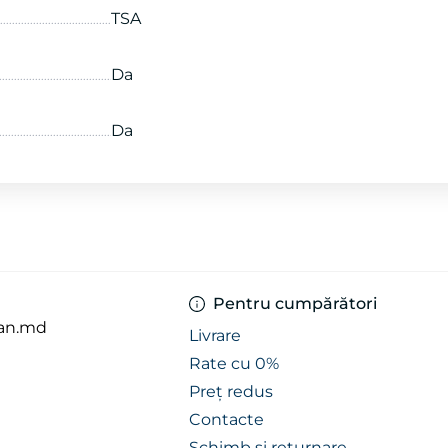
TSA
Da
Da
Pentru cumpărători
an.md
Livrare
Rate cu 0%
Preț redus
Contacte
Schimb și returnare