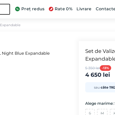
Preț redus
Rate 0%
Livrare
Contact
e Expandable
Set de Vali
Expandabl
5 350 lei
-13%
4 650 lei
sau
câte 1162
Alege marime: S
S
M