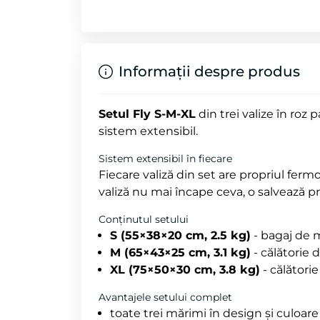
Informații despre produs
Setul Fly S-M-XL
din trei valize în roz 
sistem extensibil.
Sistem extensibil în fiecare
Fiecare valiză din set are propriul fer
valiză nu mai încape ceva, o salvează pr
Conținutul setului
S (55×38×20 cm, 2.5 kg)
- bagaj de 
M (65×43×25 cm, 3.1 kg)
- călătorie
XL (75×50×30 cm, 3.8 kg)
- călători
Avantajele setului complet
toate trei mărimi în design și culoare