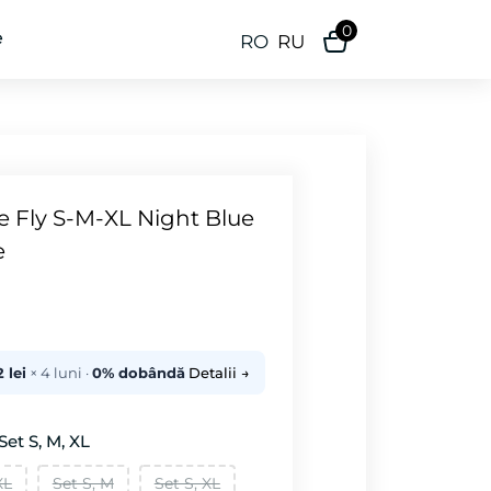
0
e
RO
RU
ze Fly S-M-XL Night Blue
e
 lei
× 4 luni ·
0% dobândă
Detalii →
et S, M, XL
XL
Set S, M
Set S, XL