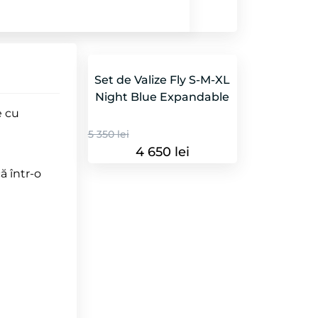
Set de Valize Fly S-M-XL
Night Blue Expandable
e cu
5 350 lei
4 650 lei
ă într-o