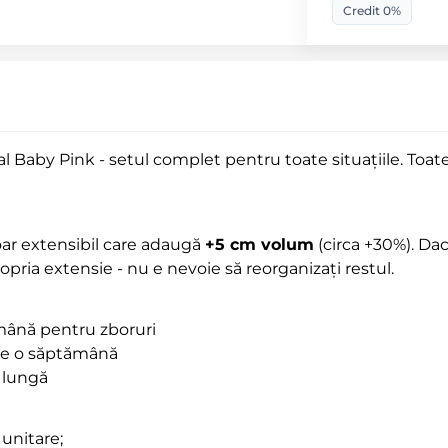
Credit 0%
pal Baby Pink - setul complet pentru toate situațiile. Toat
moar extensibil care adaugă
+5 cm volum
(circa +30%). Dac
opria extensie - nu e nevoie să reorganizați restul.
mână pentru zboruri
 de o săptămână
e lungă
 unitare;