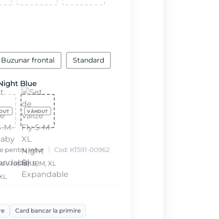
Buzunar frontal
Standard
Night Blue
le pentru retur
Cod: KT591-00962
v roțile): S, M, XL
 XL
re
Card bancar la primire