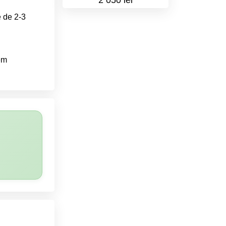
2 050 lei
e de 2-3
tem