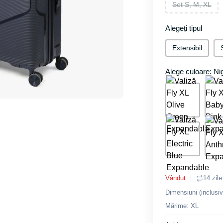
Set S, M, XL
Alegeți tipul
Extensibil
Alege culoare: Ni
Vândut
14 zile
Dimensiuni (inclusiv
Mǎrime: XL