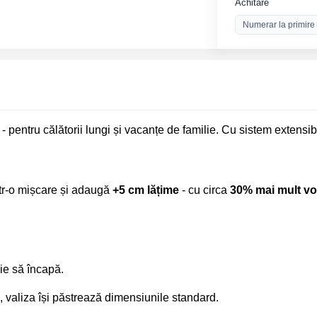
Achitare
Numerar la primire
 pentru călătorii lungi și vacanțe de familie. Cu sistem extensib
ntr-o mișcare și adaugă
+5 cm lățime
- cu circa
30% mai mult v
uie să încapă.
 valiza își păstrează dimensiunile standard.