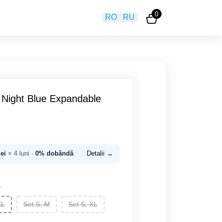
0
RO
RU
L Night Blue Expandable
lei
× 4 luni ·
0% dobândă
Detalii →
L
XL
Set S, M
Set S, XL