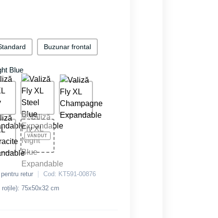
Standard
Buzunar frontal
ght Blue
 pentru retur
Cod: KT591-00876
 roțile): 75х50х32 cm