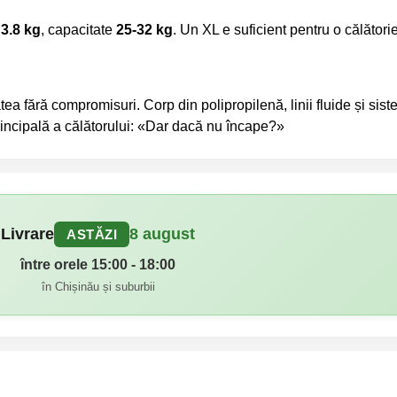
e
3.8 kg
, capacitate
25-32 kg
. Un XL e suficient pentru o călători
tea fără compromisuri. Corp din polipropilenă, linii fluide și sis
principală a călătorului: «Dar dacă nu încape?»
Livrare
8 august
ASTĂZI
între orele 15:00 - 18:00
în Chișinău și suburbii