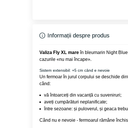
Informații despre produs
Valiza Fly XL mare
în bleumarin Night Blue -
cazurile «nu mai încape».
Sistem extensibil: +5 cm când e nevoie
Un fermoar în jurul corpului se deschide di
când:
vă întoarceți din vacanță cu suveniruri;
aveți cumpărături neplanificate;
între sezoane: și puloverul, și geaca treb
Când nu e nevoie - fermoarul rămâne închis,