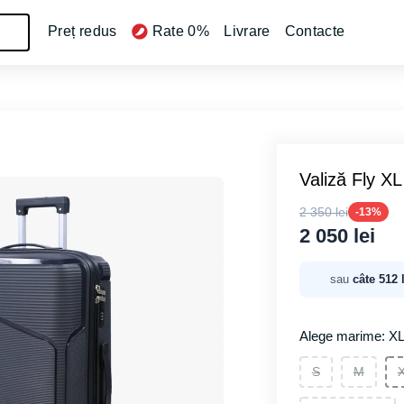
Preț redus
Rate 0%
Livrare
Contacte
Valiză Fly X
2 350 lei
-13%
2 050 lei
sau
câte 512 
Alege marime: X
S
M