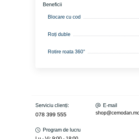
Beneficii
Blocare cu cod
Roți duble
Rotire roata 360°
Serviciu clienți:
E-mail
shop@cemodan.m
078 399 555
Program de lucru
Lu - Vi: 9:00 - 18:00