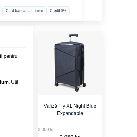
Card bancar la primire
Credit 0%
il pentru
olum
. Util
Valiză Fly XL Night Blue
Expandable
2 350 lei