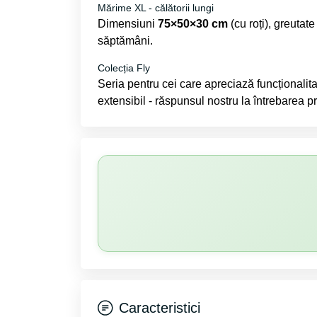
Mărime XL - călătorii lungi
Dimensiuni
75×50×30 cm
(cu roți), greutat
săptămâni.
Colecția Fly
Seria pentru cei care apreciază funcționalita
extensibil - răspunsul nostru la întrebarea 
Caracteristici