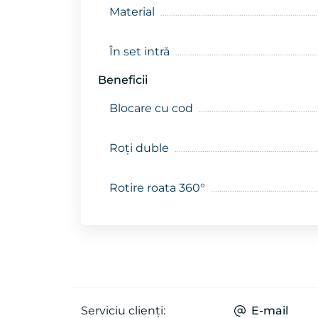
Material
În set intră
Beneficii
Blocare cu cod
Roți duble
Rotire roata 360°
Serviciu clienți:
E-mail