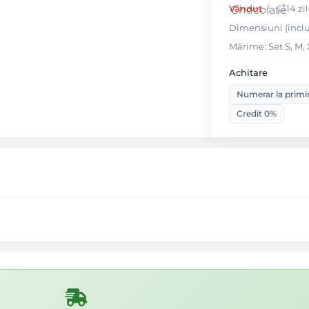
Vândut
14 zi
Dimensiuni (inclusi
Mǎrime: Set S, M,
Achitare
Numerar la primi
Credit 0%