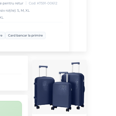
le pentru retur
Cod: KT591-00612
v roțile): S, M, XL
 XL
re
Card bancar la primire