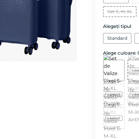
Set S, M, XL
Alegeți tipul
Standard
Alege culoare: 