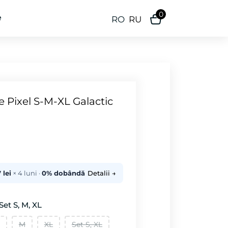
0
e
RO
RU
e Pixel S-M-XL Galactic
 lei
× 4 luni ·
0% dobândă
Detalii →
et S, M, XL
M
XL
Set S, XL