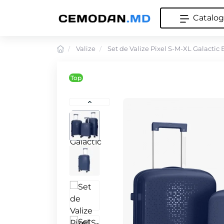
Catalog
Valize
Set de Valize Pixel S-M-XL Galactic 
Top