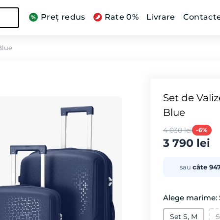
Preț redus
Rate 0%
Livrare
Contact
Blue
Set de Valiz
Blue
4 030 lei
-6%
3 790 lei
sau
câte 947
Alege marime: S
Set S, M
S