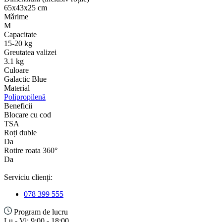
65х43х25 cm
Mǎrime
M
Capacitate
15-20 kg
Greutatea valizei
3.1 kg
Culoare
Galactic Blue
Material
Polipropilenă
Beneficii
Blocare cu cod
TSA
Roți duble
Da
Rotire roata 360°
Da
Serviciu clienți:
078 399 555
Program de lucru
Lu - Vi: 9:00 - 18:00