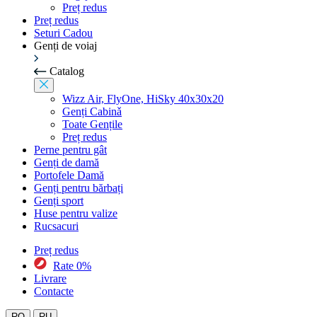
Preț redus
Preț redus
Seturi Cadou
Genți de voiaj
Catalog
Wizz Air, FlyOne, HiSky 40x30x20
Genți Cabinǎ
Toate Gențile
Preț redus
Perne pentru gât
Genți de damă
Portofele Damă
Genți pentru bărbați
Genți sport
Huse pentru valize
Rucsacuri
Preț redus
Rate 0%
Livrare
Contacte
RO
RU