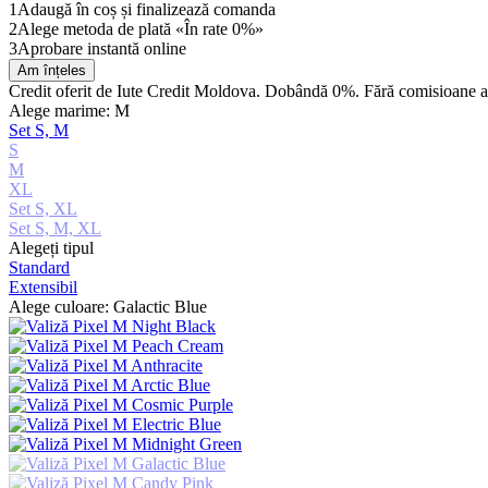
1
Adaugă în coș și finalizează comanda
2
Alege metoda de plată «În rate 0%»
3
Aprobare instantă online
Am înțeles
Credit oferit de Iute Credit Moldova. Dobândă 0%. Fără comisioane 
Alege marime: M
Set S, M
S
M
XL
Set S, XL
Set S, M, XL
Alegeți tipul
Standard
Extensibil
Alege culoare: Galactic Blue