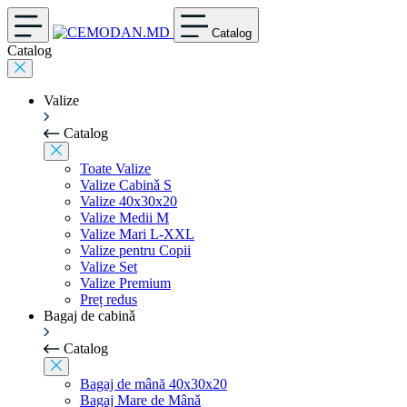
Catalog
Catalog
Valize
Catalog
Toate Valize
Valize Cabinǎ S
Valize 40x30x20
Valize Medii M
Valize Mari L-XXL
Valize pentru Copii
Valize Set
Valize Premium
Preț redus
Bagaj de cabinǎ
Catalog
Bagaj de mână 40x30x20
Bagaj Mare de Mânǎ