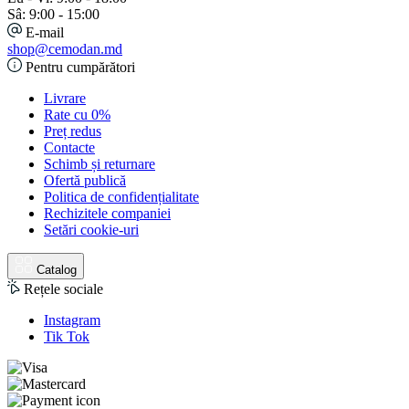
Sâ: 9:00 - 15:00
E-mail
shop@cemodan.md
Pentru cumpărători
Livrare
Rate cu 0%
Preț redus
Contacte
Schimb și returnare
Ofertă publică
Politica de confidențialitate
Rechizitele companiei
Setări cookie-uri
Catalog
Rețele sociale
Instagram
Tik Tok