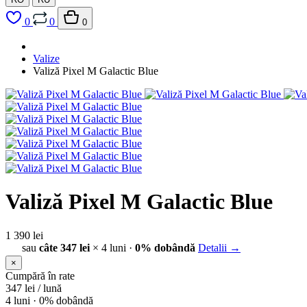
0
0
0
Valize
Valiză Pixel M Galactic Blue
Valiză Pixel M Galactic Blue
1 390 lei
sau
câte 347 lei
× 4 luni ·
0% dobândă
Detalii →
×
Cumpără în rate
347
lei / lună
4 luni ·
0% dobândă