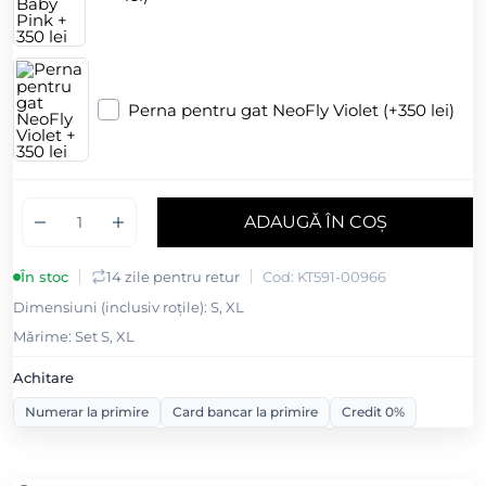
Perna pentru gat NeoFly Violet (+350 lei)
ADAUGǍ ÎN COȘ
În stoc
14 zile pentru retur
Cod: KT591-00966
Dimensiuni (inclusiv roțile): S, XL
Mǎrime: Set S, XL
Achitare
Numerar la primire
Card bancar la primire
Credit 0%