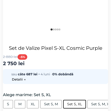
Set de Valize Pixel S-XL Cosmic Purple
2 880 lei
-5%
2 750 lei
sau
câte 687 lei
× 4 luni ·
0% dobândă
Detalii →
Alege marime: Set S, XL
S
M
XL
Set S, M
Set S, XL
Set S, M, XL