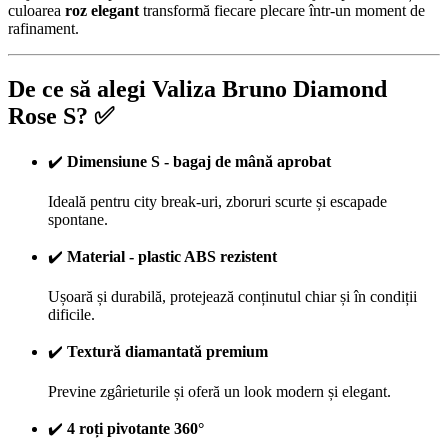
culoarea
roz elegant
transformă fiecare plecare într-un moment de
rafinament.
De ce să alegi Valiza Bruno Diamond
Rose S? ✅
✔️
Dimensiune S - bagaj de mână aprobat
Ideală pentru city break-uri, zboruri scurte și escapade
spontane.
✔️
Material - plastic ABS rezistent
Ușoară și durabilă, protejează conținutul chiar și în condiții
dificile.
✔️
Textură diamantată premium
Previne zgârieturile și oferă un look modern și elegant.
✔️
4 roți pivotante 360°