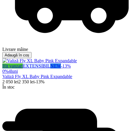
Livrare mâine
Adaugă în coș
Hit vanzari
EXTENSIBIL
NEW
-
13
%
0%
4
luni
Valiză Fly XL Baby Pink Expandable
2 050
lei
2 350
lei
-
13
%
În stoc