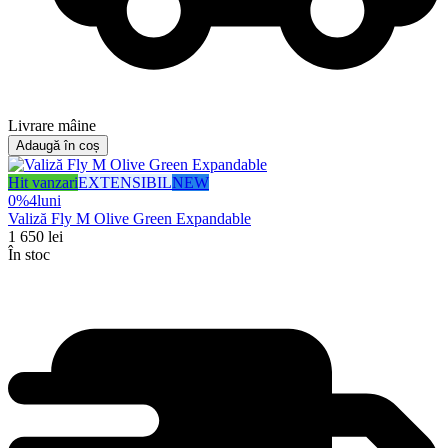
Livrare mâine
Adaugă în coș
Hit vanzari
EXTENSIBIL
NEW
0%
4
luni
Valiză Fly M Olive Green Expandable
1 650
lei
În stoc