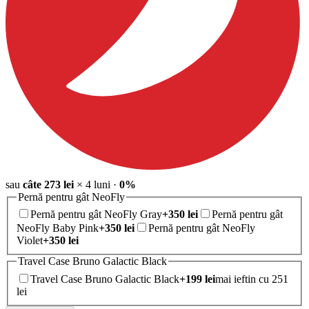
sau
câte
273
lei
×
4
luni
·
0%
Pernă pentru gât NeoFly
Pernă pentru gât NeoFly Gray
+
350
lei
Pernă pentru gât
NeoFly Baby Pink
+
350
lei
Pernă pentru gât NeoFly
Violet
+
350
lei
Travel Case Bruno Galactic Black
Travel Case Bruno Galactic Black
+
199
lei
mai ieftin cu 251
lei