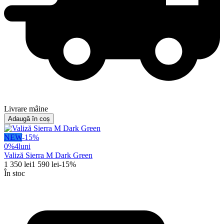
Livrare mâine
Adaugă în coș
NEW
-
15
%
0%
4
luni
Valiză Sierra M Dark Green
1 350
lei
1 590
lei
-
15
%
În stoc