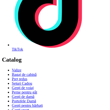
TikTok
Catalog
Valize
Bagaj de cabinǎ
Preț redus
Seturi Cadou
Genți de voiaj
Perne pentru gât
Genți de damă
Portofele Damă
Genți pentru bărbați
Genți sport