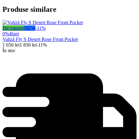
Produse similare
Hit vanzari
NEW
-
11
%
0%
4
luni
Valiză Fly S Desert Rose Front Pocket
1 650
lei
1 850
lei
-
11
%
În stoc