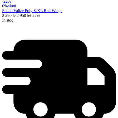
-
22
%
0%
4
luni
Set de Valize Poly S-XL Red Wings
2 290
lei
2 950
lei
-
22
%
În stoc