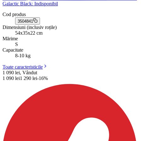
Galactic Black
: Indisponibil
Cod produs
3504841
Dimensiuni (inclusiv roțile)
54x35x22 cm
Mărime
S
Capacitate
8-10 kg
Toate caracteristicile
1 090 lei, Vândut
1 090
lei
1 290
lei
-
16
%