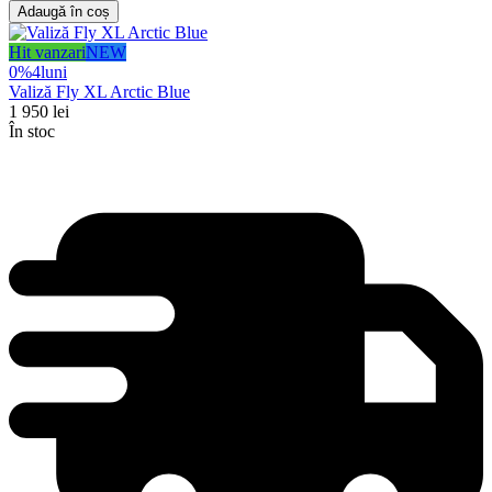
Adaugă în coș
Hit vanzari
NEW
0%
4
luni
Valiză Fly XL Arctic Blue
1 950
lei
În stoc