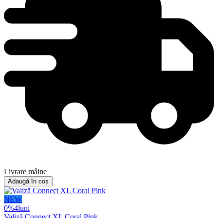
Livrare mâine
Adaugă în coș
NEW
0%
4
luni
Valiză Connect XL Coral Pink