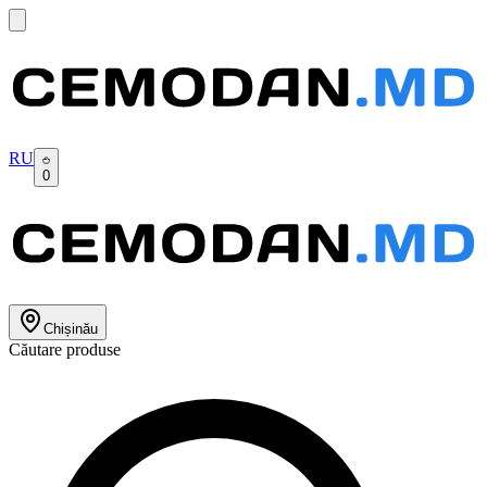
RU
0
Chișinău
Căutare produse