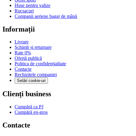
Huse pentru valize
Rucsacuri
Companii aeriene bagaj de mână
Informații
Livrare
Schimb și returnare
Rate 0%
Ofertă publică
Politica de confidențialitate
Contacte
Rechizitele companiei
Setări cookie-uri
Clienți business
Cumpără ca PJ
Cumpără en-gros
Contacte