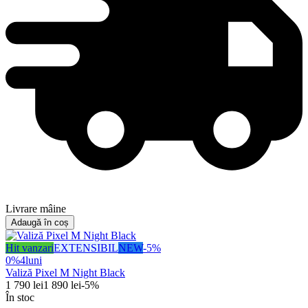
Livrare mâine
Adaugă în coș
Hit vanzari
EXTENSIBIL
NEW
-
5
%
0%
4
luni
Valiză Pixel M Night Black
1 790
lei
1 890
lei
-
5
%
În stoc