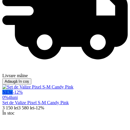
Livrare mâine
Adaugă în coș
NEW
-
12
%
0%
4
luni
Set de Valize Pixel S-M Candy Pink
3 150
lei
3 580
lei
-
12
%
În stoc