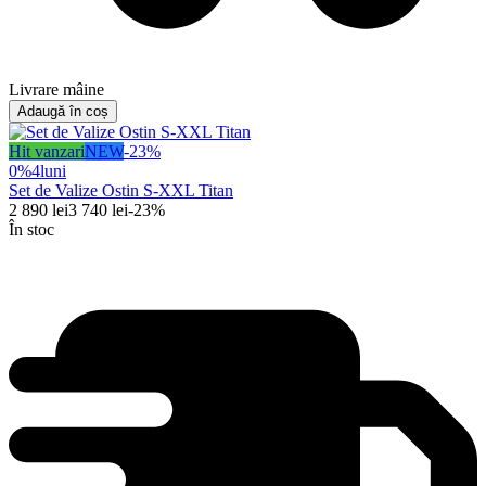
Livrare mâine
Adaugă în coș
Hit vanzari
NEW
-
23
%
0%
4
luni
Set de Valize Ostin S-XXL Titan
2 890
lei
3 740
lei
-
23
%
În stoc