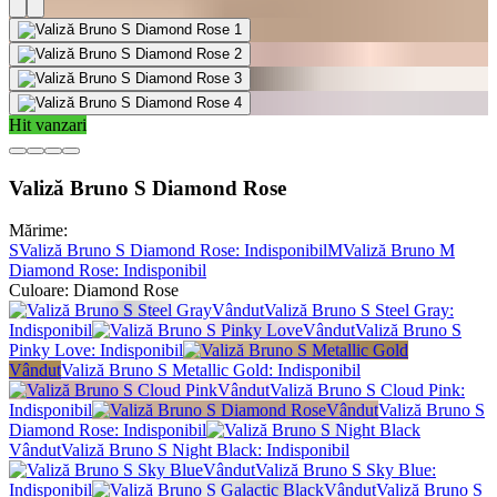
Hit vanzari
Valiză Bruno S Diamond Rose
Mărime:
S
Valiză Bruno S Diamond Rose
: Indisponibil
M
Valiză Bruno M
Diamond Rose
: Indisponibil
Culoare:
Diamond Rose
Vândut
Valiză Bruno S Steel Gray
:
Indisponibil
Vândut
Valiză Bruno S
Pinky Love
: Indisponibil
Vândut
Valiză Bruno S Metallic Gold
: Indisponibil
Vândut
Valiză Bruno S Cloud Pink
:
Indisponibil
Vândut
Valiză Bruno S
Diamond Rose
: Indisponibil
Vândut
Valiză Bruno S Night Black
: Indisponibil
Vândut
Valiză Bruno S Sky Blue
:
Indisponibil
Vândut
Valiză Bruno S