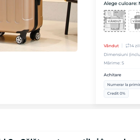
Alege culoare: 
Vândut
14 zi
Dimensiuni (inclus
Mǎrime: S
Achitare
Numerar la primi
Credit 0%