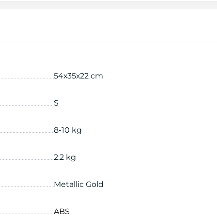
54х35х22 cm
S
8-10 kg
2.2 kg
Metallic Gold
ABS