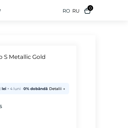
0
e
RO
RU
o S Metallic Gold
 lei
× 4 luni ·
0% dobândă
Detalii →
S