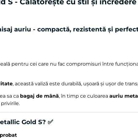
d S - Călătorește cu stil și încredere
isaj auriu - compactă, rezistentă și perfec
eală pentru cei care nu fac compromisuri între funcțional
litate
, această valiză este durabilă, ușoară și ușor de trans
ea sa ca
bagaj de mână
, în timp ce culoarea
auriu meta
rivirile.
etallic Gold S? ✅
probat