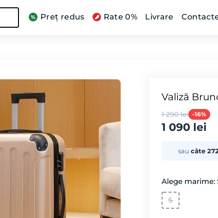
Preț redus
Rate 0%
Livrare
Contact
Valiză Brun
1 290 lei
-16%
1 090 lei
sau
câte 272
Alege marime: 
S