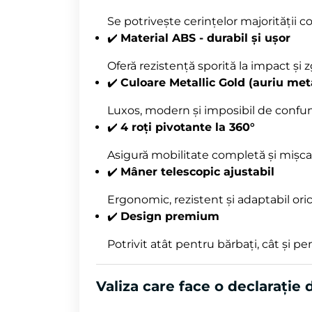
Se potrivește cerințelor majorității c
✔️
Material ABS - durabil și ușor
Oferă rezistență sporită la impact și z
✔️
Culoare Metallic Gold (auriu meta
Luxos, modern și imposibil de confu
✔️
4 roți pivotante la 360°
Asigură mobilitate completă și mișcar
✔️
Mâner telescopic ajustabil
Ergonomic, rezistent și adaptabil orică
✔️
Design premium
Potrivit atât pentru bărbați, cât și p
Valiza care face o declarație d