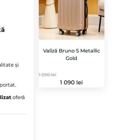
tă
Valiză Bruno S Metallic
Gold
itate și
1 290 lei
1 090 lei
portat.
lizat
oferă