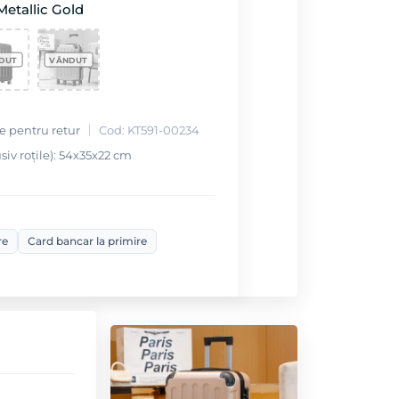
Metallic Gold
le pentru retur
Cod: KT591-00234
iv roțile): 54х35х22 cm
re
Card bancar la primire