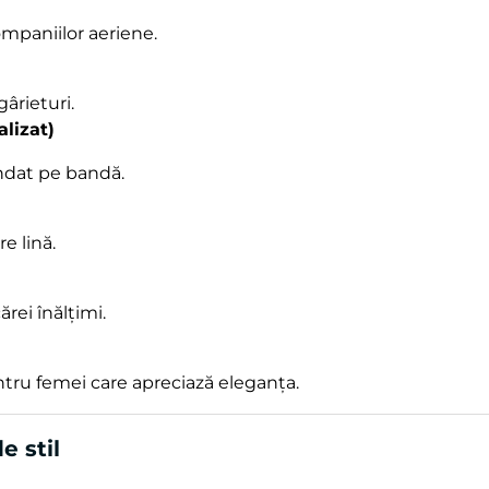
ompaniilor aeriene.
gârieturi.
lizat)
ndat pe bandă.
e lină.
rei înălțimi.
entru femei care apreciază eleganța.
e stil