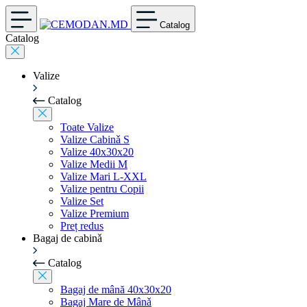
Catalog
Catalog
Valize
Catalog
Toate Valize
Valize Cabinǎ S
Valize 40x30x20
Valize Medii M
Valize Mari L-XXL
Valize pentru Copii
Valize Set
Valize Premium
Preț redus
Bagaj de cabinǎ
Catalog
Bagaj de mână 40x30x20
Bagaj Mare de Mânǎ