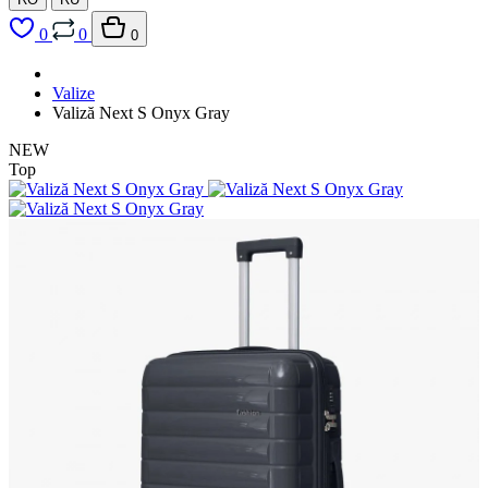
0
0
0
Valize
Valiză Next S Onyx Gray
NEW
Top