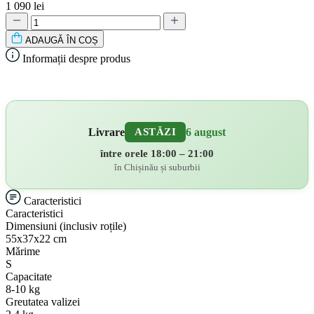
1 090 lei
ADAUGǍ ÎN COȘ
Informații despre produs
Livrare
6 august
ASTĂZI
între orele 18:00 – 21:00
în Chișinău și suburbii
Caracteristici
Caracteristici
Dimensiuni (inclusiv roțile)
55х37х22 cm
Mǎrime
S
Capacitate
8-10 kg
Greutatea valizei