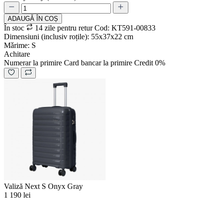
ADAUGǍ ÎN COȘ
În stoc
14 zile pentru retur
Cod: KT591-00833
Dimensiuni (inclusiv roțile): 55х37х22 cm
Mǎrime: S
Achitare
Numerar la primire
Card bancar la primire
Credit 0%
Valiză Next S Onyx Gray
1 190 lei