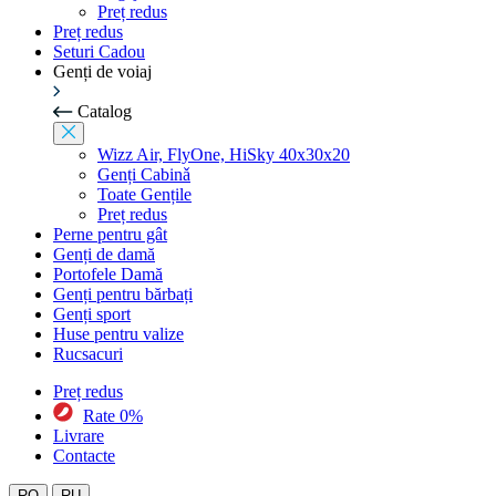
Preț redus
Preț redus
Seturi Cadou
Genți de voiaj
Catalog
Wizz Air, FlyOne, HiSky 40x30x20
Genți Cabinǎ
Toate Gențile
Preț redus
Perne pentru gât
Genți de damă
Portofele Damă
Genți pentru bărbați
Genți sport
Huse pentru valize
Rucsacuri
Preț redus
Rate 0%
Livrare
Contacte
RO
RU