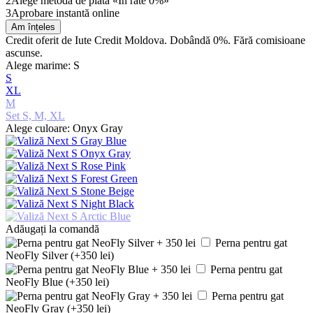
2
Alege metoda de plată «În rate 0%»
3
Aprobare instantă online
Am înțeles
Credit oferit de Iute Credit Moldova. Dobândă 0%. Fără comisioane
ascunse.
Alege marime: S
S
XL
M
Set S, M, XL
Alege culoare: Onyx Gray
Adăugați la comandă
Perna pentru gat
NeoFly Silver (+350 lei)
Perna pentru gat
NeoFly Blue (+350 lei)
Perna pentru gat
NeoFly Gray (+350 lei)